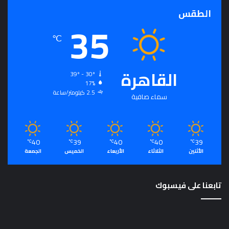
الطقس
35
℃
القاهرة
39º - 30º
17%
2.5 كيلومتر/ساعة
سماء صافية
40
39
40
40
39
℃
℃
℃
℃
℃
الأثنين
الثلاثاء
الأربعاء
الخميس
الجمعة
تابعنا على فيسبوك