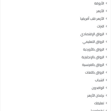
الأروقة
:
ص
ف
ح
الأزهر
ق
ي
الأزهر قلب أفريقيا
ه
ح
ا
ا
التراث
ل
ل
الرواق الإقتصادي
م
ش
ع
ه
الرواق التعليمي
ا
ا
الرواق بالأوردية
م
د
ل
الرواق بالإنجليزية
ت
ا
ي
الرواق بالفرنسية
ت
ن
الرواق باللغات
.
ا
.
ل
الشباب
أ
ا
الوافدون
ح
ب
ك
ت
برلمان الأزهر
ا
د
تعليقك
م
ا
ا
ئ
تكنولوجيا