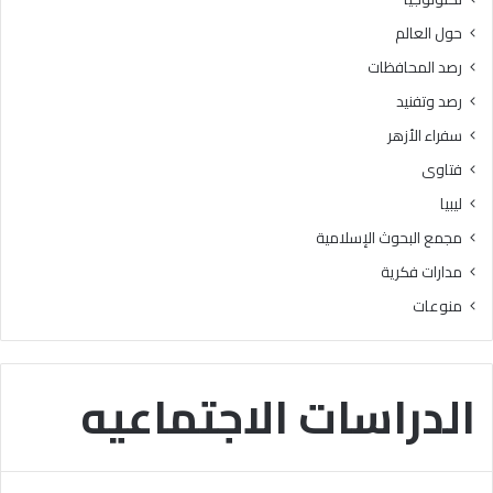
ل
ي
حول العالم
ح
ة
و
و
رصد المحافظات
ا
ا
رصد وتفنيد
ل
ل
ة
إ
سفراء الأزهر
“
ع
فتاوى
ر
د
ؤ
ا
ليبيا
ي
د
مجمع البحوث الإسلامية
ة
ي
ف
ة
مدارات فكرية
ق
ب
منوعات
ه
م
ي
ن
ة
ط
”
ق
الدراسات الاجتماعيه
ة
ا
ل
ق