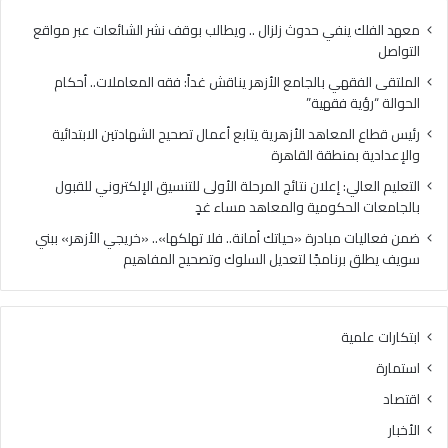
ي
ا
ب
ه
معهد الفلك ينفي حدوث زلزال .. ويطالب بوقف نشر الشائعات عبر مواقع
ا
د
التواصل
ل
ا
الملتقى الفقهي بالجامع الأزهر يناقش غداً: فقه المعاملات.. أحكام
ج
ل
الحوالة “رؤية فقهية”
ا
أ
م
ز
رئيس قطاع المعاهد الأزهرية يتابع أعمال تصحيح الشهادتين الابتدائية
ع
ه
والإعدادية بمنطقة القاهرة
ا
ر
التعليم العالي: إعلان نتائج المرحلة الأولى للتنسيق الإلكتروني للقبول
ل
ي
بالجامعات الحكومية والمعاهد مساء غدٍ
أ
ة
ز
ي
ضمن فعاليات مبادرة «حياتك أمانة.. فلا تهلكها».. «خريجي الأزهر» ببني
ه
ت
سويف يطلق برنامجًا لتعديل السلوك وتصحيح المفاهيم
ر
ا
ي
ب
ن
ع
ابتكارات علمية
ا
أ
ق
ع
استمارة
ش
م
اقتصاد
غ
ا
د
ل
الأخبار
اً
ت