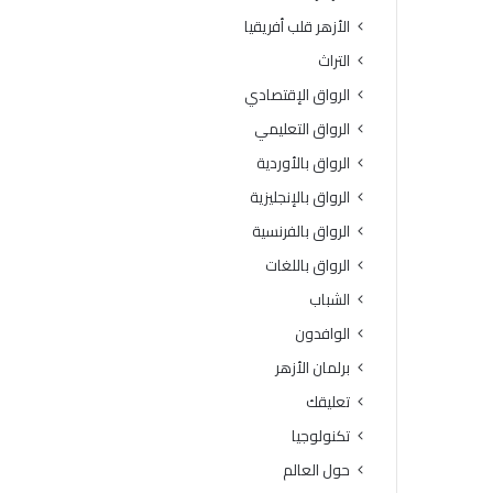
ة
و
الأزهر قلب أفريقيا
ا
ف
ل
يَّ
التراث
ث
ة
الرواق الإقتصادي
ا
.
ن
.
الرواق التعليمي
و
أ
الرواق بالأوردية
ي
م
ة
ي
الرواق بالإنجليزية
ا
ن
الرواق بالفرنسية
ل
(
أ
ا
الرواق باللغات
ز
ل
الشباب
ه
ب
ر
ح
الوافدون
ي
و
برلمان الأزهر
ة
ث
ل
ا
تعليقك
م
ل
تكنولوجيا
ع
إ
ا
س
حول العالم
ه
ل