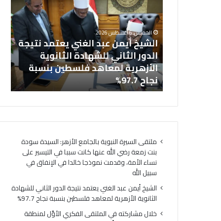
ش
ا
خل
ي
ل
بالجامع
ال
خ
م
الخميس, 6 أغسطس 2026
أ
ش
نت زمعة رضي
الشيخ أيمن عبد الغني يعتمد نتيجة
(ا
ي
ا
 التيسير على
الدور الثاني للشهادة الثانوية
ال
م
ر
ذجا خالدا
الأزهرية لمعاهد فلسطين بنسبة
لت
ن
ك
ه
نجاح 97.7%
لت
ع
ت
ب
ه
د
ف
ا
ي
ل
ا
غ
ل
ملتقى السيرة النبوية بالجامع الأزهر: السيدة سودة
ن
م
بنت زمعة رضي الله عنها كانت سببا في التيسير على
ي
ل
نساء الأمة، وقدمت نموذجا خالدا في الإنفاق في
ي
ت
سبيل الله
ع
ق
ت
ى
الشيخ أيمن عبد الغني يعتمد نتيجة الدور الثاني للشهادة
م
ا
الثانوية الأزهرية لمعاهد فلسطين بنسبة نجاح 97.7%
د
ل
خلال مشاركته في الملتقى الفكري الأوَّل لمنطقة
ن
ف