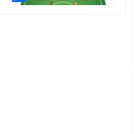
ح
ج
ا
ل
ق
ر
ع
ة
2
0
2
7
.
.
ا
ل
م
و
ا
ع
ي