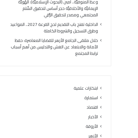
وعظ المنوفيَّة.. أمين (البحوث الإسلاميَّة): الهُويَّة
ت
ك
الإيمانيَّة والأخلاقيَّة حجر أساس لتحقيق السِّلم
ي
ر
المجتمعي ومصدر لتحقيق الرُّقي
ج
ي
ة
ا
الداخلية تفتح باب التقديم لحج القرعة 2027.. المواعيد
ا
ل
وطرق التسجيل والشروط الكاملة
ل
أ
خلال ملتقى الجامع الأزهر للقضايا المعاصرة: حفظ
د
وَّ
الأمانة والابتعاد عن الغش والتدليس من أهم أسباب
و
ل
ترابط المجتمع
ر
ل
ا
م
ل
ن
ث
ط
ا
ق
ن
ة
ابتكارات علمية
ي
و
استمارة
ل
ع
ل
ظ
اقتصاد
ش
ا
الأخبار
ه
ل
ا
الأروقة
م
د
ن
الأزهر