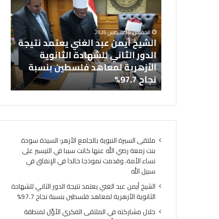
ش
ا
خل
ي
ل
بالجامع
ال
خ
م
الخميس, 6 أغسطس 2026
أ
ش
نت زمعة رضي
الشيخ أيمن عبد الغني يعتمد نتيجة
(ا
ي
ا
 التيسير على
الدور الثاني للشهادة الثانوية
ال
م
ر
ذجا خالدا
الأزهرية لمعاهد فلسطين بنسبة
لت
ن
ك
ه
نجاح 97.7%
لت
ع
ت
ب
ه
د
ف
ا
ي
ل
ا
غ
ل
ملتقى السيرة النبوية بالجامع الأزهر: السيدة سودة
ن
م
بنت زمعة رضي الله عنها كانت سببا في التيسير على
ي
ل
نساء الأمة، وقدمت نموذجا خالدا في الإنفاق في
ي
ت
سبيل الله
ع
ق
ت
ى
الشيخ أيمن عبد الغني يعتمد نتيجة الدور الثاني للشهادة
م
ا
الثانوية الأزهرية لمعاهد فلسطين بنسبة نجاح 97.7%
د
ل
خلال مشاركته في الملتقى الفكري الأوَّل لمنطقة
ن
ف