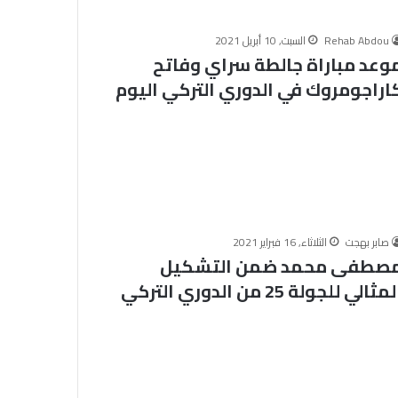
ا
ل
Rehab Abdou
السبت, 10 أبريل 2021
م
وعد مباراة جالطة سراي وفاتح
الخميس, 6 أغسطس 2026
ل
خلال ملتقى الجامع الأزهر للقضايا
اراجومروك في الدوري التركي اليوم
ت
التقديم لحج
المعاصرة: حفظ الأمانة والابتعاد عن
ق
.. المواعيد وطرق
الغش والتدليس من أهم أسباب
ى
لكاملة
ترابط المجتمع
ا
ل
ج
ا
م
ع
صابر بهجت
الثلاثاء, 16 فبراير 2021
ا
صطفى محمد ضمن التشكيل
ل
مثالي للجولة 25 من الدوري التركي
أ
ز
ه
ر
ل
ل