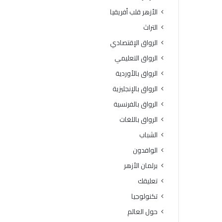
ة
و
الأزهر قلب أفريقيا
ا
ف
ل
يَّ
التراث
ث
ة
الرواق الإقتصادي
ا
.
ن
.
الرواق التعليمي
و
أ
الرواق بالأوردية
ي
م
ة
ي
الرواق بالإنجليزية
ا
ن
الرواق بالفرنسية
ل
(
أ
ا
الرواق باللغات
ز
ل
الشباب
ه
ب
ر
ح
الوافدون
ي
و
برلمان الأزهر
ة
ث
ل
ا
تعليقك
م
ل
تكنولوجيا
ع
إ
ا
س
حول العالم
ه
ل