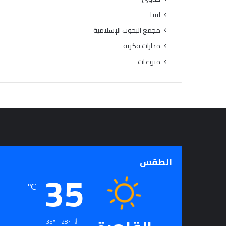
ز
ليبيا
ي
مجمع البحوث الإسلامية
ا
ر
مدارات فكرية
ة
منوعات
ل
ل
س
ي
د
ا
ت
ل
ت
ل
الطقس
35
ق
ي
℃
خ
د
م
ا
35º - 28º