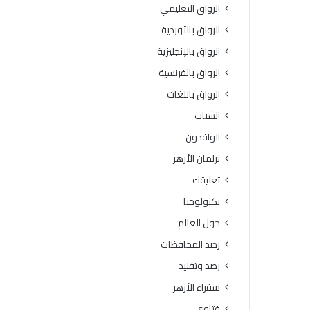
ح
ص
الرواق التعليمي
س
ح
الرواق بالأوردية
و
ة
س
ت
الرواق بالإنجليزية
ة
س
الرواق بالفرنسية
ب
ت
ا
ق
الرواق باللغات
ل
ب
الشباب
ق
ل
ا
أ
الوافدون
ه
ك
برلمان الأزهر
ر
ث
ة
ر
تعليقك
3
م
تكنولوجيا
8
ن
د
7
حول العالم
ر
1
رصد المحافظات
ج
م
ة
ل
رصد وتفنيد
ي
سفراء الأزهر
و
ن
فتاوى