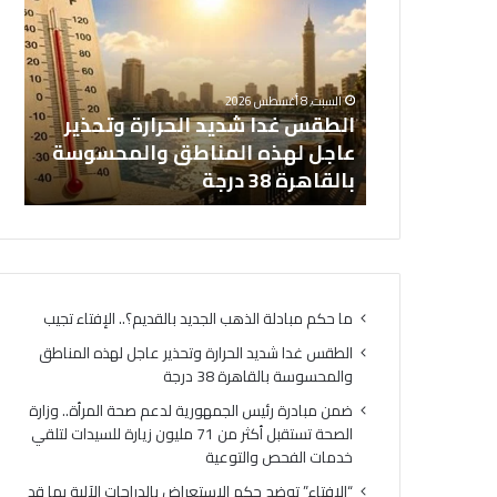
ط
ن
ق
م
س
ب
غ
ا
ضم
السبت, 8 أغسطس 2026
د
د
الطقس غدا شديد الحرارة وتحذير
صح
ا
ر
لجديد
عاجل لهذه المناطق والمحسوسة
ش
ة
بالقاهرة 38 درجة
لت
د
ر
ي
ئ
د
ي
ا
س
ل
ا
ح
ل
ما حكم مبادلة الذهب الجديد بالقديم؟.. الإفتاء تجيب
ر
ج
ا
م
الطقس غدا شديد الحرارة وتحذير عاجل لهذه المناطق
ر
ه
والمحسوسة بالقاهرة 38 درجة
ة
و
ضمن مبادرة رئيس الجمهورية لدعم صحة المرأة.. وزارة
و
ر
الصحة تستقبل أكثر من 71 مليون زيارة للسيدات لتلقي
ت
ي
خدمات الفحص والتوعية
ح
ة
ذ
ل
“الإفتاء” توضح حكم الاستعراض بالدراجات الآلية بما قد