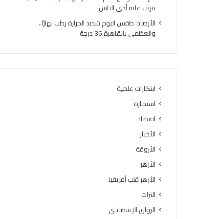
ي
د
يترتب عليه أذى الناس
ر
ع
الأرصاد: طقس اليوم شديد الحرارة رطب نهارًا..
ع
م
والعظمى بالقاهرة 36 درجة
ا
ص
ج
ح
ل
ة
ل
ا
ه
ل
ذ
م
ابتكارات علمية
ه
ر
استمارة
ا
أ
ل
ة
اقتصاد
م
.
الأخبار
ن
.
ا
الأروقة
و
ط
ز
الأزهر
ق
ا
الأزهر قلب أفريقيا
و
ر
ا
ة
التراث
ل
ا
الرواق الإقتصادي
م
ل