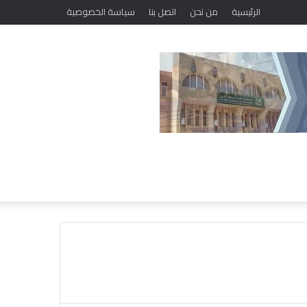
خلال مشاركته في الملتقى الفكري الأوَّل لمنطقة وعظ المنوفيَّة.. أمين (البحوث الإسلاميَّة): الهُويَّة الإيمانيَّة والأخلاقيَّة حجر أساس لتحقيق السِّلم المجتمعي ومصدر لتحقيق الرُّقي
الرئيسية
من نحن
اتصل بنا
سياسة الخصوصية
خ
ت