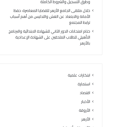
وطرق التسجيل والشروط الكاملة
ك
ح
ر
ج
خلال ملتقى الجامع الأزهر للقضايا المعاصرة: حفظ
ي
ا
الأمانة والابتعاد عن الغش والتدليس من أهم أسباب
ا
ل
ترابط المجتمع
ل
ق
ختام امتحانات الدور الثاني للشهادة الابتدائية والبرنامج
أ
ر
التأهيلي للطلاب الملحقين على الشهادة الإعدادية
وَّ
ع
بالأزهر
ل
ة
ل
2
م
0
ن
2
ط
7
ق
.
ابتكارات علمية
ة
.
استمارة
و
ا
ع
ل
اقتصاد
ظ
م
الأخبار
ا
و
ل
الأروقة
ا
م
ع
الأزهر
ن
ي