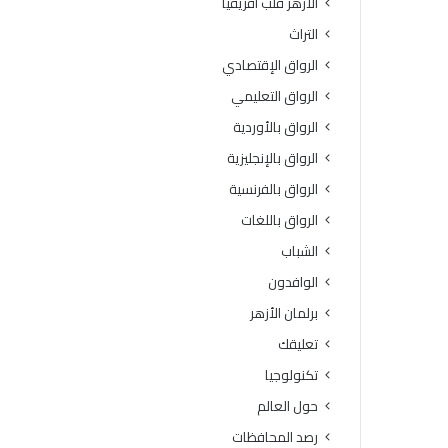
الأزهر قلب أفريقيا
و
د
ف
و
التراث
يَّ
ط
الرواق الإقتصادي
ة
ر
.
ق
الرواق التعليمي
.
ا
الرواق بالأوردية
أ
ل
م
ت
الرواق بالإنجليزية
ي
س
الرواق بالفرنسية
ن
ج
(
ي
الرواق باللغات
ا
ل
الشباب
ل
و
ب
ا
الوافدون
ح
ل
برلمان الأزهر
و
ش
ث
ر
تعليقك
ا
و
تكنولوجيا
ل
ط
إ
ا
حول العالم
س
ل
رصد المحافظات
ل
ك