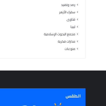
ا
ا
رصد وتفنيد
م
م
سفراء الأزهر
يَّ
ل
ة
ة
فتاوى
)
ليبيا
:
ا
مجمع البحوث الإسلامية
ل
مدارات فكرية
هُ
منوعات
و
يَّ
ة
ا
ل
إ
ي
م
ا
ن
الطقس
يَّ
ة