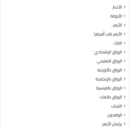
ث
ط
الأخبار
ا
ق
الأروقة
ن
ة
ي
و
الأزهر
ل
ع
الأزهر قلب أفريقيا
ل
ظ
ش
ا
التراث
ه
ل
الرواق الإقتصادي
ا
م
د
ن
الرواق التعليمي
ة
و
الرواق بالأوردية
ا
ف
ل
الرواق بالإنجليزية
يَّ
ث
ة
الرواق بالفرنسية
ا
.
الرواق باللغات
ن
.
و
أ
الشباب
ي
م
الوافدون
ة
ي
ا
ن
برلمان الأزهر
ل
(