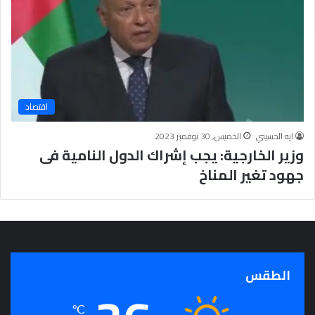
ج
ر
أ
س
ا
س
ل
اقتصاد
ت
ح
ايه الحسيني
الخميس, 30 نوفمبر 2023
ق
وزير الخارجية: يجب إشراك الدول النامية فى
ي
جهود تغير المناخ
ق
ا
ل
سِّ
ل
م
ا
الطقس
ل
م
℃
ج