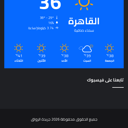
36
ت
م
ع
القاهرة
38º - 29º
ي
16%
و
3.74 كيلومتر/ساعة
سماء صافية
م
ص
د
ر
41
39
38
39
38
℃
℃
℃
℃
℃
ل
الجمعة
السبت
الأحد
الأثنين
الثلاثاء
ت
ح
ق
تابعنا على فيسبوك
ي
ق
ا
ل
رُّ
ق
ي
جميع الحقوق محفوظة 2026 جريدة الرواق