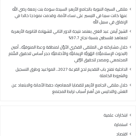
ا
ي
ل
ا
ملتقى السيرة النبوية بالجامع الأزهر: السيدة سودة بنت زمعة رضي الله
غ
ل
عنها كانت سببا في التيسير على نساء الأمة، وقدمت نموذجا خالدا في
ن
م
الإنفاق في سبيل الله
ي
ل
الشيخ أيمن عبد الغني يعتمد نتيجة الدور الثاني للشهادة الثانوية الأزهرية
ي
ت
لمعاهد فلسطين بنسبة نجاح 97.7%
ع
ق
ت
ى
خلال مشاركته في الملتقى الفكري الأوَّل لمنطقة وعظ المنوفيَّة.. أمين
م
ا
(البحوث الإسلاميَّة): الهُويَّة الإيمانيَّة والأخلاقيَّة حجر أساس لتحقيق السِّلم
د
ل
المجتمعي ومصدر لتحقيق الرُّقي
ن
ف
الداخلية تفتح باب التقديم لحج القرعة 2027.. المواعيد وطرق التسجيل
ت
ك
والشروط الكاملة
ي
ر
ج
ي
خلال ملتقى الجامع الأزهر للقضايا المعاصرة: حفظ الأمانة والابتعاد عن
ة
ا
الغش والتدليس من أهم أسباب ترابط المجتمع
ا
ل
ل
أ
د
وَّ
ابتكارات علمية
و
ل
ر
ل
استمارة
ا
م
اقتصاد
ل
ن