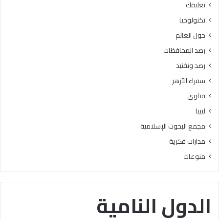
تعليقك
أ
ا
ز
ل
تكنولوجيا
ه
ب
حول العالم
ر
ح
ي
و
رصد المحافظات
ة
ث
رصد وتفنيد
ل
ا
م
ل
سفراء الأزهر
ع
إ
فتاوى
ا
س
ه
ل
ليبيا
د
ا
مجمع البحوث الإسلامية
ف
م
ل
يَّ
مدارات فكرية
س
ة
منوعات
ط
)
ي
:
ن
ا
ب
ل
الدول النامية
ن
هُ
س
و