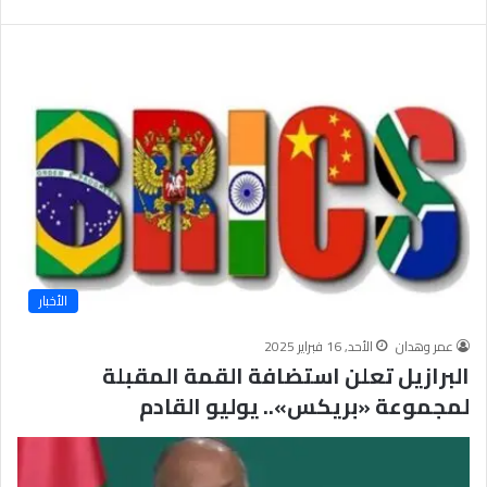
ب
يَّ
ة
ة
ن
ا
ج
ل
ا
إ
ح
ي
9
م
7
ا
.
ن
7
يَّ
%
ة
و
ا
الأخبار
ل
أ
عمر وهدان
الأحد, 16 فبراير 2025
خ
البرازيل تعلن استضافة القمة المقبلة
ل
ا
لمجموعة «بريكس».. يوليو القادم
ق
يَّ
ة
ح