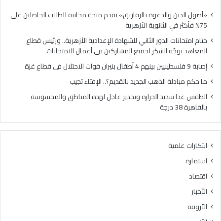
ي
ل
ي
ذ
«أصول الدين والدعوة بالزقازيق» تقدم منحة مجانية للطلاب الحاصلين على
ن
ه
75% فأكثر في الثانوية الأزهرية
ب
ب
ختام امتحانات الدور الثاني للشهادة الإعدادية الأزهرية.. ورئيس قطاع
ي
ا
المعاهد يوجّه الشكر لجميع المشاركين في أعمال الامتحانات
ن
ل
ه
ج
إصابة 9 فلسطينيين بينهم 4 أطفال بنيران قوات الاحتلال فى قطاع غزة
م
د
ما حكم مبادلة الذهب الجديد بالقديم؟.. الإفتاء تجيب
4
ي
أ
د
الطقس غدا شديد الحرارة وتحذير عاجل لهذه المناطق والمحسوسة
ط
ب
بالقاهرة 38 درجة
ف
ا
ا
ل
ل
ق
ابتكارات علمية
ب
د
ن
ي
استمارة
ي
م
اقتصاد
ر
؟
ا
.
الأخبار
ن
.
الأروقة
ق
ا
و
ل