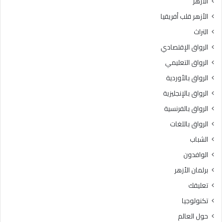
الأزهر
ا
إ
الأزهر قلب أفريقيا
ت
ف
ا
ت
التراث
ل
ا
الرواق الإقتصادي
ا
ء
ح
ت
الرواق التعليمي
ت
ج
الرواق بالأوردية
ل
ي
ا
الرواق بالإنجليزية
ب
ل
الرواق بالفرنسية
ف
الرواق باللغات
ى
ق
الشباب
ط
الوافدون
ا
ع
برلمان الأزهر
غ
تعليقك
ز
ة
تكنولوجيا
حول العالم