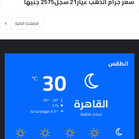
سعر جرام الذهب عيار21 سجل2575 جنيها
الصفحة التالية
الطقس
30
℃
القاهرة
30º - 29º
51%
6.51 كيلومتر/ساعة
سماء صافية