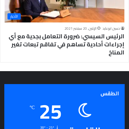
ج
ر
الأخبار
أ
س
حسين ابوعايد
الإثنين, 20 سبتمبر 2021
ا
الرئيس السيسي: ضرورة التعامل بجدية مع أي
س
ل
إجراءات أحادية تساهم في تفاقم تبعات تغير
ت
المناخ
ح
ق
ي
ق
ا
ل
سِّ
الطقس
25
ل
م
℃
ا
ل
م
ج
38º - 25º