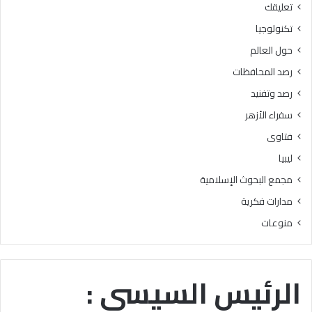
تعليقك
أ
ا
ز
ل
تكنولوجيا
ه
ب
حول العالم
ر
ح
ي
و
رصد المحافظات
ة
ث
رصد وتفنيد
ل
ا
م
ل
سفراء الأزهر
ع
إ
فتاوى
ا
س
ه
ل
ليبيا
د
ا
مجمع البحوث الإسلامية
ف
م
ل
يَّ
مدارات فكرية
س
ة
منوعات
ط
)
ي
:
ن
ا
ب
ل
الرئيس السيسي :
ن
هُ
س
و