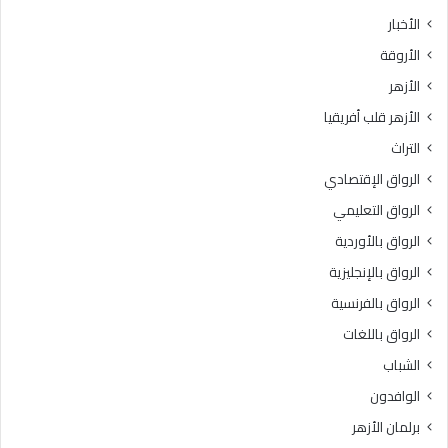
ث
ط
الأخبار
ا
ق
الأروقة
ن
ة
ي
و
الأزهر
ل
ع
الأزهر قلب أفريقيا
ل
ظ
ش
ا
التراث
ه
ل
الرواق الإقتصادي
ا
م
د
ن
الرواق التعليمي
ة
و
الرواق بالأوردية
ا
ف
ل
الرواق بالإنجليزية
يَّ
ث
ة
الرواق بالفرنسية
ا
.
الرواق باللغات
ن
.
و
أ
الشباب
ي
م
الوافدون
ة
ي
ا
ن
برلمان الأزهر
ل
(