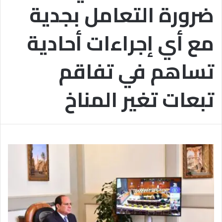
ضرورة التعامل بجدية
ب
يَّ
ة
ة
ن
ا
مع أي إجراءات أحادية
ج
ل
ا
إ
ح
ي
تساهم في تفاقم
9
م
7
ا
.
ن
تبعات تغير المناخ
7
يَّ
%
ة
و
ا
ل
أ
خ
ل
ا
ق
يَّ
ة
ح