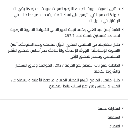
ا
ي
ل
ا
ملتقى السيرة النبوية بالجامع الأزهر: السيدة سودة بنت زمعة رضي الله
غ
ل
عنها كانت سببا في التيسير على نساء الأمة، وقدمت نموذجا خالدا في
ن
م
الإنفاق في سبيل الله
ي
ل
الشيخ أيمن عبد الغني يعتمد نتيجة الدور الثاني للشهادة الثانوية الأزهرية
ي
ت
لمعاهد فلسطين بنسبة نجاح 97.7%
ع
ق
ت
ى
خلال مشاركته في الملتقى الفكري الأوَّل لمنطقة وعظ المنوفيَّة.. أمين
م
ا
(البحوث الإسلاميَّة): الهُويَّة الإيمانيَّة والأخلاقيَّة حجر أساس لتحقيق السِّلم
د
ل
المجتمعي ومصدر لتحقيق الرُّقي
ن
ف
الداخلية تفتح باب التقديم لحج القرعة 2027.. المواعيد وطرق التسجيل
ت
ك
والشروط الكاملة
ي
ر
ج
ي
خلال ملتقى الجامع الأزهر للقضايا المعاصرة: حفظ الأمانة والابتعاد عن
ة
ا
الغش والتدليس من أهم أسباب ترابط المجتمع
ا
ل
ل
أ
د
وَّ
ابتكارات علمية
و
ل
ر
ل
استمارة
ا
م
اقتصاد
ل
ن