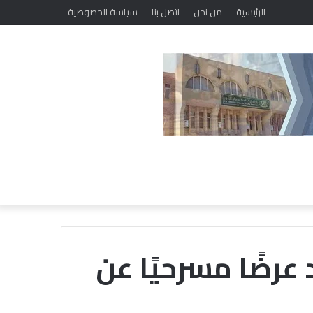
ضمن فعاليات مبادرة «حياتك أمانة.. فلا تهلكها».. «خريجي الأزهر» ببني سويف يطلق برنامجًا لتعديل السلوك وتصحيح المفاهيم
الرئيسية
من نحن
اتصل بنا
سياسة الخصوصية
رضًا مسرحيًا عن
م
ع