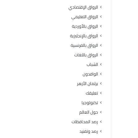
ي
س
الرواق الإقتصادي
ج
ا
ي
ع
الرواق التعليمي
ا
د
الرواق بالأوردية
ل
ا
أ
ت
الرواق بالإنجليزية
ز
ا
الرواق بالفرنسية
ه
ل
ر
إ
الرواق باللغات
»
ن
الشباب
ب
س
ب
ا
الوافدون
ن
ن
برلمان الأزهر
ي
ي
س
ة
تعليقك
و
إ
تكنولوجيا
ي
ل
ف
ى
حول العالم
ي
ق
رصد المحافظات
ط
ط
ل
ا
رصد وتفنيد
ق
ع