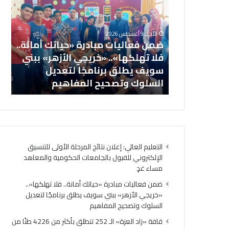
ن
ف
ف
ة
ع
«
الأحد, 9 أغسطس 2026
ا
ز
تائج المرحلة
ضمن فعاليات مبادرة «حياتك أمانة..
ل
ا
روني للقبول
فلا تهلكها».. «خريجي الأزهر» ببني
ي
د
والمعاهد
سويف يطلق برنامجًا لتعديل
ا
ا
السلوك وتصحيح المفاهيم
ال
ت
ل
م
ع
ب
ز
ا
ة
د
»
ر
ا
التعليم العالي: إعلان نتائج المرحلة الأولى للتنسيق
ة
ل
الإلكتروني للقبول بالجامعات الحكومية والمعاهد
«
ـ
مساء غدٍ
ح
2
ي
5
ضمن فعاليات مبادرة «حياتك أمانة.. فلا تهلكها»..
ا
2
«خريجي الأزهر» ببني سويف يطلق برنامجًا لتعديل
ت
ت
السلوك وتصحيح المفاهيم
ك
ن
قافة «زاد العزة» الـ 252 تنطلق بأكثر من 4226 طنًا من
أ
ط