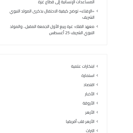
المساعدات الإنسانية إلى قطاع غزة
م
ل
ا
ق
«الإفتاء» توضح كيفية الاحتفال بذكرى المولد النبوي
ن
ب
الشريف
ة
أ
معهد الفلك: غرة ربيع الأول الجمعة المقبل.. والمولد
.
ك
النبوي الشريف 25 أغسطس
.
ث
ف
ر
ل
م
ا
ن
ت
4
ه
2
ابتكارات علمية
ل
2
استمارة
ك
6
ه
ط
اقتصاد
ا
نً
الأخبار
»
ا
.
الأروقة
م
.
ن
الأزهر
«
ا
الأزهر قلب أفريقيا
خ
ل
ر
م
التراث