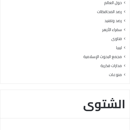
حول العالم
ل
ب
ق
ن
رصد المحافظات
ب
ي
رصد وتفنيد
و
س
ل
و
سفراء الأزهر
ب
ي
فتاوى
ا
ف
ل
ي
ليبيا
ج
ط
مجمع البحوث الإسلامية
ا
ل
م
ق
مدارات فكرية
ع
ب
منوعات
ا
ر
ت
ن
ا
ا
ل
م
الشتوى
ح
جً
ك
ا
و
ل
م
ت
ي
ع