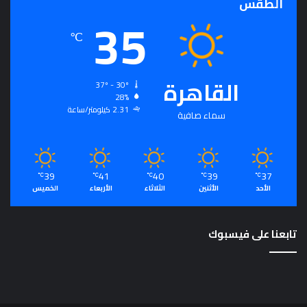
الطقس
35
م
℃
القاهرة
37º - 30º
28%
2.31 كيلومتر/ساعة
سماء صافية
39
41
40
39
37
℃
℃
℃
℃
℃
الأحد
الأثنين
الثلاثاء
الأربعاء
الخميس
تابعنا على فيسبوك