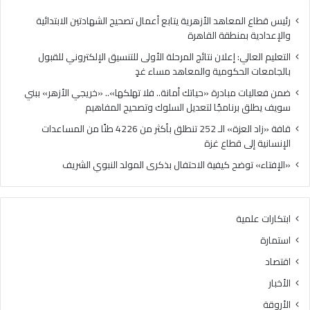
ي
ا
:
د
رئيس قطاع المعاهد الأزهرية يتابع أعمال تصحيح الشهادتين الابتدائية
إ
ر
والإعدادية بمنطقة القاهرة
ع
ة
التعليم العالي: إعلان نتائج المرحلة الأولى للتنسيق الإلكتروني للقبول
ل
«
بالجامعات الحكومية والمعاهد مساء غدٍ
ا
ح
ن
ي
ضمن فعاليات مبادرة «حياتك أمانة.. فلا تهلكها».. «خريجي الأزهر» ببني
ن
ا
سويف يطلق برنامجًا لتعديل السلوك وتصحيح المفاهيم
ت
ت
قافة «زاد العزة» الـ 252 تنطلق بأكثر من 4226 طنًا من المساعدات
ا
ك
الإنسانية إلى قطاع غزة
ئ
أ
ج
م
«الإفتاء» توضح كيفية الاحتفال بذكرى المولد النبوي الشريف
ا
ا
ل
ن
م
ة
ابتكارات علمية
ر
.
ح
.
استمارة
ل
ف
اقتصاد
ة
ل
ا
ا
الأخبار
ل
ت
الأروقة
أ
ه