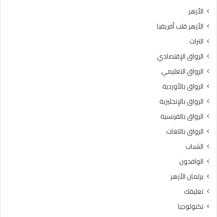
و
ل
الأزهر
ل
ك
الأزهر قلب أفريقيا
ى
ه
ل
ا
التراث
ل
»
الرواق الإقتصادي
ت
.
ن
.
الرواق التعليمي
س
«
الرواق بالأوردية
ي
خ
ق
الرواق بالإنجليزية
ر
ا
ي
الرواق بالفرنسية
ل
ج
الرواق باللغات
إ
ي
ل
ا
الشباب
ك
ل
الوافدون
ت
أ
ر
ز
برلمان الأزهر
و
ه
تعليقك
ن
ر
ي
»
تكنولوجيا
ل
ب