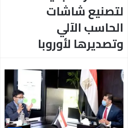
ا
م
لتصنيع شاشات
ل
ي
أ
ع
ز
ا
الحاسب الآلي
ه
ل
ر
م
وتصديرها لأوروبا
ي
ش
ة
ا
ر
ك
ي
ن
ف
ي
أ
ع
م
ا
ل
ا
ل
ا