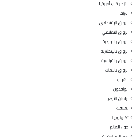
الأزهر قلب أفريقيا
ة
د
م
ا
التراث
ج
د
الرواق الإقتصادي
ا
ي
ن
ة
الرواق التعليمي
ي
ا
الرواق بالأوردية
ة
ل
ل
الرواق بالإنجليزية
أ
ل
ز
الرواق بالفرنسية
ط
ه
الرواق باللغات
ل
ر
ا
ي
الشباب
ب
ة
الوافدون
ا
.
ل
.
برلمان الأزهر
ح
و
تعليقك
ا
ر
ص
ئ
تكنولوجيا
ل
ي
حول العالم
ي
س
ن
ق
رصد المحافظات