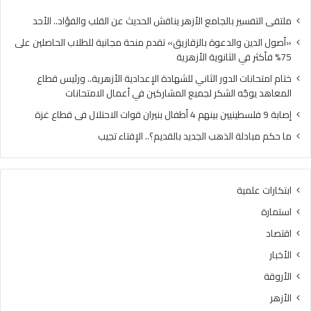
ل
ا
د
ل
ملتقى التفسير بالجامع الأزهر يناقش الحديث عن القلب والفؤاد.. الأحد
ع
د
«أصول الدين والدعوة بالزقازيق» تقدم منحة مجانية للطلاب الحاصلين على
و
و
75% فأكثر في الثانوية الأزهرية
ة
ر
ب
ا
ختام امتحانات الدور الثاني للشهادة الإعدادية الأزهرية.. ورئيس قطاع
ا
ل
المعاهد يوجّه الشكر لجميع المشاركين في أعمال الامتحانات
ل
ث
إصابة 9 فلسطينيين بينهم 4 أطفال بنيران قوات الاحتلال فى قطاع غزة
ز
ا
ق
ن
ما حكم مبادلة الذهب الجديد بالقديم؟.. الإفتاء تجيب
ا
ي
ز
ل
ي
ل
ابتكارات علمية
ق
ش
»
ه
استمارة
ت
ا
اقتصاد
ق
د
د
ة
الأخبار
م
ا
الأروقة
م
ل
ن
إ
الأزهر
ح
ع