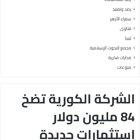
ع
ط
رصد وتفنيد
ل
ا
ى
ع
سفراء الأزهر
7
ا
فتاوى
5
ل
%
م
ليبيا
ف
ع
مجمع البحوث الإسلامية
أ
ا
ك
ه
مدارات فكرية
ث
د
منوعات
ر
ي
ف
و
ي
جّ
ا
ه
الشركة الكورية تضخ
ل
ا
ث
ل
84 مليون دولار
ا
ش
ن
ك
و
ر
استثمارات جديدة
ي
ل
ة
ج