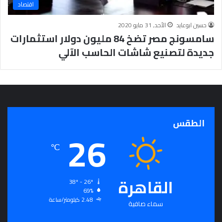
اقتصاد
م
ت
حسين ابوعايد
الأحد, 31 مايو 2020
ح
سامسونج مصر تضخ 84 مليون دولار استثمارات
ا
جديدة لتصنيع شاشات الحاسب الآلي
ن
ا
ت
الطقس
26
℃
القاهرة
38º - 26º
69%
2.48 كيلومتر/ساعة
سماء صافية