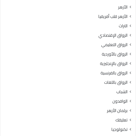
ي
ت
الأزهر
خ
ب
الأزهر قلب أفريقيا
إ
ر
ت
ن
التراث
ق
ا
الرواق الإقتصادي
ا
م
ن
ج
الرواق التعليمي
ت
ه
الرواق بالأوردية
ل
ا
ا
الرواق بالإنجليزية
ل
و
ت
الرواق بالفرنسية
ة
د
الرواق باللغات
ا
ر
ل
ي
الشباب
ق
ب
الوافدون
ر
ي
آ
“
برلمان الأزهر
ن
ر
تعليقك
ا
ك
ل
ا
تكنولوجيا
ك
ئ