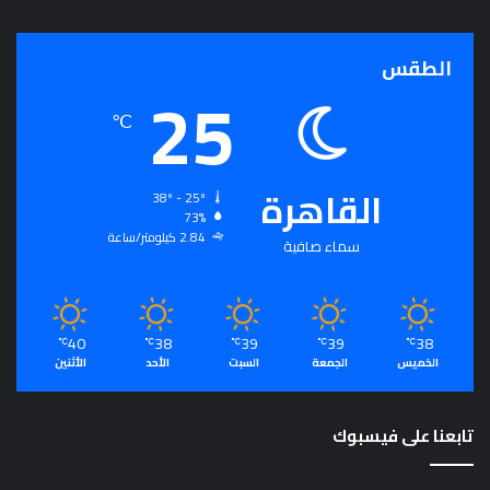
الطقس
25
℃
القاهرة
38º - 25º
73%
2.84 كيلومتر/ساعة
سماء صافية
40
38
39
39
38
℃
℃
℃
℃
℃
الخميس
الجمعة
السبت
الأحد
الأثنين
تابعنا على فيسبوك