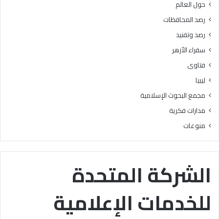
حول العالم
ر
ز
ي
ا
رصد المحافظات
م
ل
رصد وتفنيد
ل
و
ت
ع
سفراء الأزهر
ل
ي
فتاوى
ا
”
م
ليبيا
ي
مجمع البحوث الإسلامية
ذ
ا
مدارات فكرية
ل
منوعات
م
ر
ح
ل
الشركة المتحدة
ة
ا
للخدمات الإعلامية
ل
ا
ب