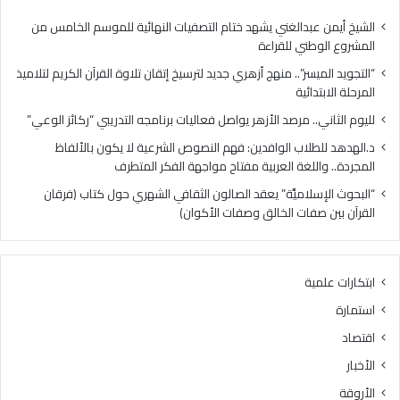
س
.
ر
م
الشيخ أيمن عبدالغني يشهد ختام التصفيات النهائية للموسم الخامس من
”
ر
المشروع الوطني للقراءة
.
ص
“التجويد الميسر”.. منهج أزهري جديد لترسيخ إتقان تلاوة القرآن الكريم لتلاميذ
.
د
المرحلة الابتدائية
م
ا
ن
ل
لليوم الثاني.. مرصد الأزهر يواصل فعاليات برنامجه التدريبي “ركائز الوعي”
ه
أ
د.الهدهد للطلاب الوافدين: فهم النصوص الشرعية لا يكون بالألفاظ
ج
ز
المجردة.. واللغة العربية مفتاح مواجهة الفكر المتطرف
أ
ه
ز
ر
“البحوث الإسلاميَّة” يعقد الصالون الثقافي الشهري حول كتاب (فرقان
ه
ي
القرآن بين صفات الخالق وصفات الأكوان)
ر
و
ي
ا
ج
ص
ابتكارات علمية
د
ل
ي
ف
استمارة
د
ع
اقتصاد
ل
ا
ت
ل
الأخبار
ر
ي
الأروقة
س
ا