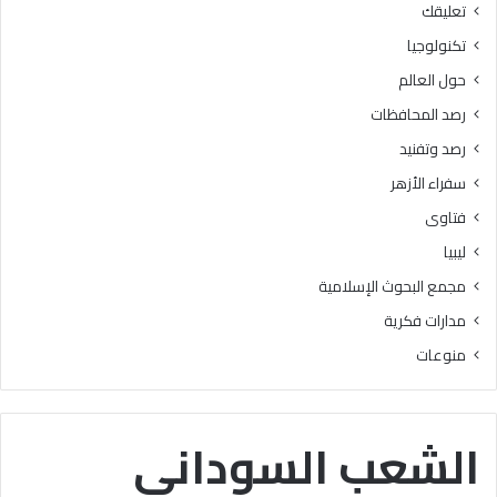
تعليقك
أ
ا
ز
ل
تكنولوجيا
ه
ب
حول العالم
ر
ح
ي
و
رصد المحافظات
ة
ث
رصد وتفنيد
ل
ا
م
ل
سفراء الأزهر
ع
إ
فتاوى
ا
س
ه
ل
ليبيا
د
ا
مجمع البحوث الإسلامية
ف
م
ل
يَّ
مدارات فكرية
س
ة
منوعات
ط
)
ي
:
ن
ا
ب
ل
الشعب السوداني
ن
هُ
س
و