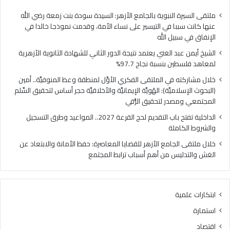
ا
ي
ل
ا
ملتقى السيرة النبوية بالجامع الأزهر: السيدة سودة بنت زمعة رضي الله
غ
ل
عنها كانت سببا في التيسير على نساء الأمة، وقدمت نموذجا خالدا في
ن
م
الإنفاق في سبيل الله
ي
ل
الشيخ أيمن عبد الغني يعتمد نتيجة الدور الثاني للشهادة الثانوية الأزهرية
ي
ت
لمعاهد فلسطين بنسبة نجاح 97.7%
ع
ق
ت
ى
خلال مشاركته في الملتقى الفكري الأوَّل لمنطقة وعظ المنوفيَّة.. أمين
م
ا
(البحوث الإسلاميَّة): الهُويَّة الإيمانيَّة والأخلاقيَّة حجر أساس لتحقيق السِّلم
د
ل
المجتمعي ومصدر لتحقيق الرُّقي
ن
ف
الداخلية تفتح باب التقديم لحج القرعة 2027.. المواعيد وطرق التسجيل
ت
ك
والشروط الكاملة
ي
ر
ج
ي
خلال ملتقى الجامع الأزهر للقضايا المعاصرة: حفظ الأمانة والابتعاد عن
ة
ا
الغش والتدليس من أهم أسباب ترابط المجتمع
ا
ل
ل
أ
د
وَّ
ابتكارات علمية
و
ل
ر
ل
استمارة
ا
م
اقتصاد
ل
ن