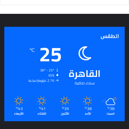
ج
ر
أ
س
ا
الطقس
س
25
ل
ت
℃
ح
ق
ي
القاهرة
38º - 25º
ق
65%
ا
2.76 كيلومتر/ساعة
سماء صافية
ل
سِّ
ل
م
43
41
39
38
38
ا
℃
℃
℃
℃
℃
السبت
الأحد
الأثنين
الثلاثاء
الأربعاء
ل
م
ج