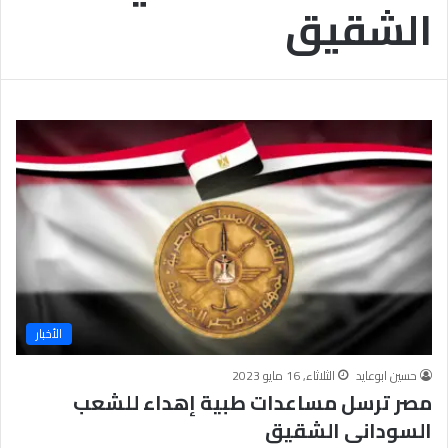
الشقيق
ب
يَّ
ة
ة
ن
ا
ج
ل
ا
إ
ح
ي
9
م
7
ا
.
ن
7
يَّ
%
ة
و
ا
ل
أ
خ
الأخبار
ل
ا
حسين ابوعايد
الثلاثاء, 16 مايو 2023
ق
مصر ترسل مساعدات طبية إهداء للشعب
يَّ
السودانى الشقيق
ة
ح