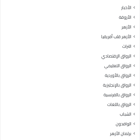
ث
ط
الأخبار
ا
ق
الأروقة
ن
ة
ي
و
الأزهر
ل
ع
الأزهر قلب أفريقيا
ل
ظ
ش
ا
التراث
ه
ل
الرواق الإقتصادي
ا
م
د
ن
الرواق التعليمي
ة
و
الرواق بالأوردية
ا
ف
ل
الرواق بالإنجليزية
يَّ
ث
ة
الرواق بالفرنسية
ا
.
الرواق باللغات
ن
.
و
أ
الشباب
ي
م
الوافدون
ة
ي
ا
ن
برلمان الأزهر
ل
(