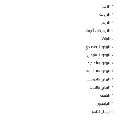
ط
7
الأخبار
ق
.
الأروقة
ة
.
و
ا
الأزهر
ع
ل
الأزهر قلب أفريقيا
ظ
م
ا
و
التراث
ل
ا
الرواق الإقتصادي
م
ع
ن
ي
الرواق التعليمي
و
د
الرواق بالأوردية
ف
و
يَّ
الرواق بالإنجليزية
ط
ة
ر
الرواق بالفرنسية
.
ق
الرواق باللغات
.
ا
أ
ل
الشباب
م
ت
الوافدون
ي
س
ن
ج
برلمان الأزهر
(
ي