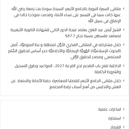
ي
ب
ا
ا
ملتقى السيرة النبوية بالجامع الأزهر: السيدة سودة بنت زمعة رضي الله
ل
ب
عنها كانت سببا في التيسير على نساء الأمة، وقدمت نموذجا خالدا في
م
ا
الإنفاق في سبيل الله
ل
ل
الشيخ أيمن عبد الغني يعتمد نتيجة الدور الثاني للشهادة الثانوية الأزهرية
ت
ت
لمعاهد فلسطين بنسبة نجاح 97.7%
ق
ق
ى
د
خلال مشاركته في الملتقى الفكري الأوَّل لمنطقة وعظ المنوفيَّة.. أمين
ا
ي
(البحوث الإسلاميَّة): الهُويَّة الإيمانيَّة والأخلاقيَّة حجر أساس لتحقيق السِّلم
ل
م
المجتمعي ومصدر لتحقيق الرُّقي
ف
ل
الداخلية تفتح باب التقديم لحج القرعة 2027.. المواعيد وطرق التسجيل
ك
ح
والشروط الكاملة
ر
ج
ي
ا
خلال ملتقى الجامع الأزهر للقضايا المعاصرة: حفظ الأمانة والابتعاد عن
ا
ل
الغش والتدليس من أهم أسباب ترابط المجتمع
ل
ق
أ
ر
وَّ
ع
ابتكارات علمية
ل
ة
ل
2
استمارة
م
0
اقتصاد
ن
2