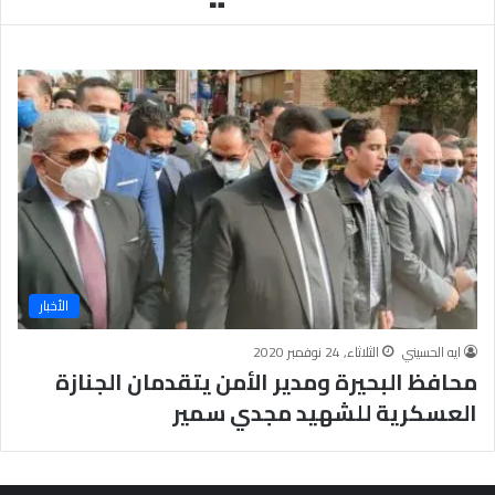
يَّ
ة
ا
ل
إ
ي
م
ا
ن
يَّ
ة
و
ا
الأخبار
ل
أ
ايه الحسيني
الثلاثاء, 24 نوفمبر 2020
خ
محافظ البحيرة ومدير الأمن يتقدمان الجنازة
ل
ا
العسكرية للشهيد مجدي سمير
ق
يَّ
ة
ح