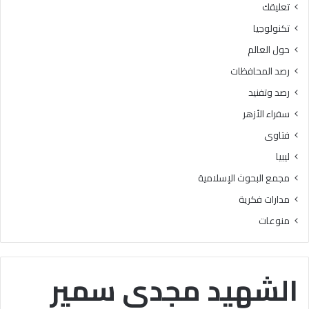
تعليقك
ا
ل
ل
و
تكنولوجيا
ب
ا
حول العالم
ح
ل
و
ش
رصد المحافظات
ث
ر
رصد وتفنيد
ا
و
ل
ط
سفراء الأزهر
إ
ا
فتاوى
س
ل
ل
ك
ليبيا
ا
ا
مجمع البحوث الإسلامية
م
م
يَّ
ل
مدارات فكرية
ة
ة
منوعات
)
:
ا
ل
الشهيد مجدي سمير
هُ
و