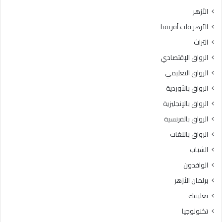
و
ل
الأزهر
ل
ك
الأزهر قلب أفريقيا
ى
ه
ل
ا
التراث
ل
»
الرواق الإقتصادي
ت
.
ن
.
الرواق التعليمي
س
«
الرواق بالأوردية
ي
خ
ق
الرواق بالإنجليزية
ر
ا
ي
الرواق بالفرنسية
ل
ج
الرواق باللغات
إ
ي
ل
ا
الشباب
ك
ل
الوافدون
ت
أ
ر
ز
برلمان الأزهر
و
ه
تعليقك
ن
ر
ي
»
تكنولوجيا
ل
ب