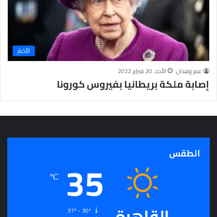
م
الأخبار
عمر وهدان
الأحد, 20 فبراير 2022
إصابة ملكة بريطانيا بفيروس كورونا
الطقس
35
℃
القاهرة
37º - 30º