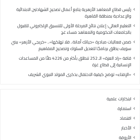
ي
ا
:
د
رئيس قطاع المعاهد الأزهرية يتابع أعمال تصحيح الشهادتين الابتدائية
إ
ر
والإعدادية بمنطقة القاهرة
ع
ة
التعليم العالي: إعلان نتائج المرحلة الأولى للتنسيق الإلكتروني للقبول
ل
«
بالجامعات الحكومية والمعاهد مساء غدٍ
ا
ح
ن
ي
ضمن فعاليات مبادرة «حياتك أمانة.. فلا تهلكها».. «خريجي الأزهر» ببني
ن
ا
سويف يطلق برنامجًا لتعديل السلوك وتصحيح المفاهيم
ت
ت
قافة «زاد العزة» الـ 252 تنطلق بأكثر من 4226 طنًا من المساعدات
ا
ك
الإنسانية إلى قطاع غزة
ئ
أ
ج
م
«الإفتاء» توضح كيفية الاحتفال بذكرى المولد النبوي الشريف
ا
ا
ل
ن
م
ة
ابتكارات علمية
ر
.
ح
.
استمارة
ل
ف
اقتصاد
ة
ل
ا
ا
الأخبار
ل
ت
الأروقة
أ
ه