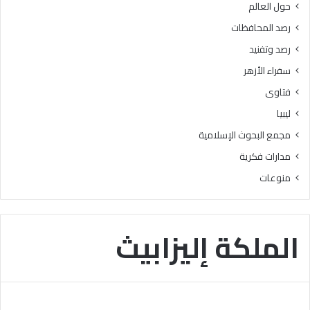
حول العالم
ل
ب
ق
ن
رصد المحافظات
ب
ي
رصد وتفنيد
و
س
ل
و
سفراء الأزهر
ب
ي
فتاوى
ا
ف
ل
ي
ليبيا
ج
ط
مجمع البحوث الإسلامية
ا
ل
م
ق
مدارات فكرية
ع
ب
منوعات
ا
ر
ت
ن
ا
ا
ل
م
الملكة إليزابيث
ح
جً
ك
ا
و
ل
م
ت
ي
ع