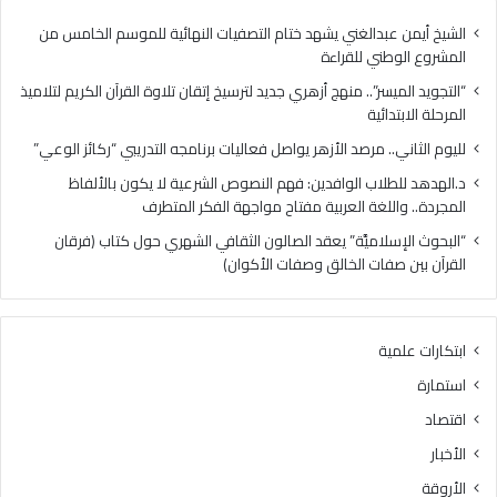
س
.
ر
م
الشيخ أيمن عبدالغني يشهد ختام التصفيات النهائية للموسم الخامس من
”
ر
المشروع الوطني للقراءة
.
ص
“التجويد الميسر”.. منهج أزهري جديد لترسيخ إتقان تلاوة القرآن الكريم لتلاميذ
.
د
المرحلة الابتدائية
م
ا
ن
ل
لليوم الثاني.. مرصد الأزهر يواصل فعاليات برنامجه التدريبي “ركائز الوعي”
ه
أ
د.الهدهد للطلاب الوافدين: فهم النصوص الشرعية لا يكون بالألفاظ
ج
ز
المجردة.. واللغة العربية مفتاح مواجهة الفكر المتطرف
أ
ه
ز
ر
“البحوث الإسلاميَّة” يعقد الصالون الثقافي الشهري حول كتاب (فرقان
ه
ي
القرآن بين صفات الخالق وصفات الأكوان)
ر
و
ي
ا
ج
ص
ابتكارات علمية
د
ل
ي
ف
استمارة
د
ع
اقتصاد
ل
ا
ت
ل
الأخبار
ر
ي
الأروقة
س
ا