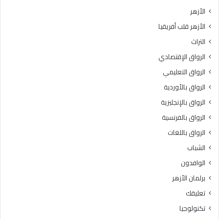
ي
ت
الأزهر
خ
ب
الأزهر قلب أفريقيا
إ
ر
ت
ن
التراث
ق
ا
الرواق الإقتصادي
ا
م
ن
ج
الرواق التعليمي
ت
ه
الرواق بالأوردية
ل
ا
ا
الرواق بالإنجليزية
ل
و
ت
الرواق بالفرنسية
ة
د
الرواق باللغات
ا
ر
ل
ي
الشباب
ق
ب
الوافدون
ر
ي
آ
“
برلمان الأزهر
ن
ر
تعليقك
ا
ك
ل
ا
تكنولوجيا
ك
ئ