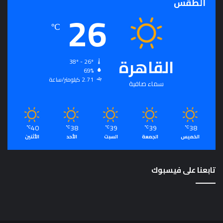
الطقس
26
℃
القاهرة
38º - 26º
69%
2.71 كيلومتر/ساعة
سماء صافية
40
38
39
39
38
℃
℃
℃
℃
℃
الخميس
الجمعة
السبت
الأحد
الأثنين
تابعنا على فيسبوك