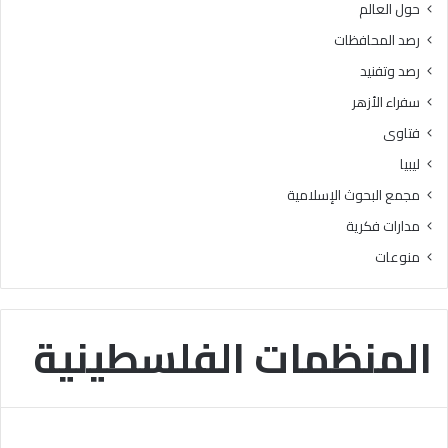
حول العالم
ر
ز
ي
ا
رصد المحافظات
م
ل
رصد وتفنيد
ل
و
ت
ع
سفراء الأزهر
ل
ي
فتاوى
ا
”
م
ليبيا
ي
مجمع البحوث الإسلامية
ذ
ا
مدارات فكرية
ل
منوعات
م
ر
ح
ل
المنظمات الفلسطينية
ة
ا
ل
ا
ب