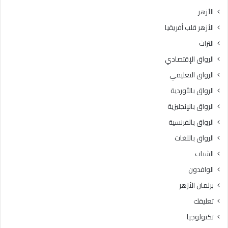
ي
ت
الأزهر
خ
ب
الأزهر قلب أفريقيا
إ
ر
ت
ن
التراث
ق
ا
الرواق الإقتصادي
ا
م
ن
ج
الرواق التعليمي
ت
ه
الرواق بالأوردية
ل
ا
ا
الرواق بالإنجليزية
ل
و
ت
الرواق بالفرنسية
ة
د
الرواق باللغات
ا
ر
ل
ي
الشباب
ق
ب
الوافدون
ر
ي
آ
“
برلمان الأزهر
ن
ر
تعليقك
ا
ك
ل
ا
تكنولوجيا
ك
ئ