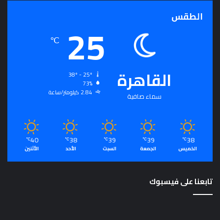
الطقس
25
℃
القاهرة
38º - 25º
73%
2.84 كيلومتر/ساعة
سماء صافية
40
38
39
39
38
℃
℃
℃
℃
℃
الخميس
الجمعة
السبت
الأحد
الأثنين
تابعنا على فيسبوك