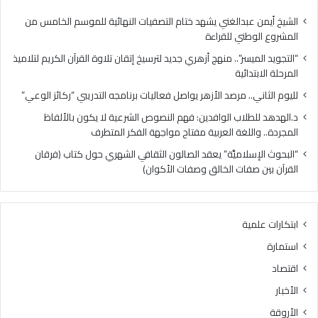
س
.
ر
م
الشيخ أيمن عبدالغني يشهد ختام التصفيات النهائية للموسم الخامس من
”
ر
المشروع الوطني للقراءة
.
ص
“التجويد الميسر”.. منهج أزهري جديد لترسيخ إتقان تلاوة القرآن الكريم لتلاميذ
.
د
المرحلة الابتدائية
م
ا
ن
ل
لليوم الثاني.. مرصد الأزهر يواصل فعاليات برنامجه التدريبي “ركائز الوعي”
ه
أ
د.الهدهد للطلاب الوافدين: فهم النصوص الشرعية لا يكون بالألفاظ
ج
ز
المجردة.. واللغة العربية مفتاح مواجهة الفكر المتطرف
أ
ه
ز
ر
“البحوث الإسلاميَّة” يعقد الصالون الثقافي الشهري حول كتاب (فرقان
ه
ي
القرآن بين صفات الخالق وصفات الأكوان)
ر
و
ي
ا
ج
ص
ابتكارات علمية
د
ل
ي
ف
استمارة
د
ع
اقتصاد
ل
ا
ت
ل
الأخبار
ر
ي
الأروقة
س
ا