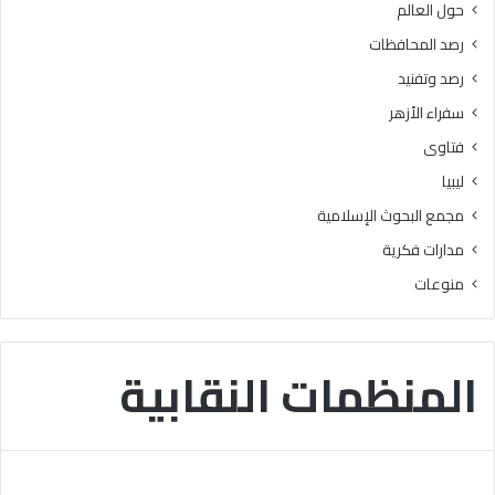
حول العالم
ر
ز
ي
ا
رصد المحافظات
م
ل
رصد وتفنيد
ل
و
ت
ع
سفراء الأزهر
ل
ي
فتاوى
ا
”
م
ليبيا
ي
مجمع البحوث الإسلامية
ذ
ا
مدارات فكرية
ل
منوعات
م
ر
ح
ل
المنظمات النقابية
ة
ا
ل
ا
ب