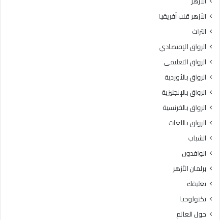
الأزهر
إ
ل
الأزهر قلب أفريقيا
ف
م
ت
ن
التراث
ا
ا
الرواق الإقتصادي
ء
ط
ت
ق
الرواق التعليمي
ج
و
الرواق بالأوردية
ي
ا
ب
الرواق بالإنجليزية
ل
م
الرواق بالفرنسية
ح
الرواق باللغات
س
و
الشباب
س
الوافدون
ة
ب
برلمان الأزهر
ا
تعليقك
ل
ق
تكنولوجيا
ا
حول العالم
ه