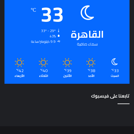
33
℃
القاهرة
33º - 29º
43%
9.9 كيلومتر/ساعة
سماء صافية
42
40
39
38
33
℃
℃
℃
℃
℃
السبت
الأحد
الأثنين
الثلاثاء
الأربعاء
تابعنا على فيسبوك