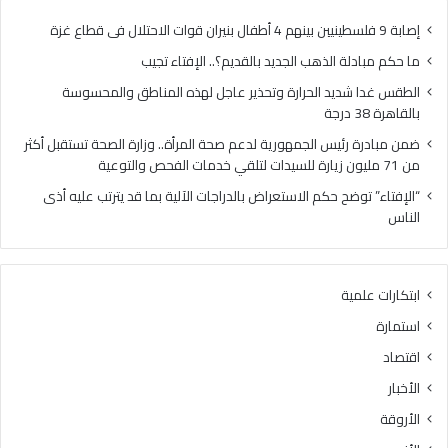
ل
ا
ذ
ل
إصابة 9 فلسطينيين بينهم 4 أطفال بنيران قوات الاحتلال فى قطاع غزة
ه
ح
ما حكم مبادلة الذهب الجديد بالقديم؟.. الإفتاء تجيب
ب
ر
ا
ا
الطقس غدا شديد الحرارة وتحذير عاجل لهذه المناطق والمحسوسة
ل
ر
بالقاهرة 38 درجة
ج
ة
ضمن مبادرة رئيس الجمهورية لدعم صحة المرأة.. وزارة الصحة تستقبل أكثر
د
و
من 71 مليون زيارة للسيدات لتلقي خدمات الفحص والتوعية
ي
ت
د
ح
“الإفتاء” توضح حكم الاستعراض بالدراجات الآلية بما قد يترتب عليه أذى
ب
ذ
الناس
ا
ي
ل
ر
ق
ع
ابتكارات علمية
د
ا
ي
ج
استمارة
م
ل
اقتصاد
؟
ل
.
ه
الأخبار
.
ذ
الأروقة
ا
ه
ل
ا