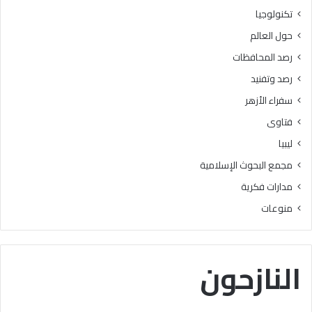
ر
ه
تكنولوجيا
ج
ع
حول العالم
ة
ن
ه
رصد المحافظات
ا
رصد وتفنيد
ك
ا
سفراء الأزهر
ن
فتاوى
ت
س
ليبيا
ب
مجمع البحوث الإسلامية
ب
ا
مدارات فكرية
ف
منوعات
ي
ا
ل
ت
النازحون
ي
س
ي