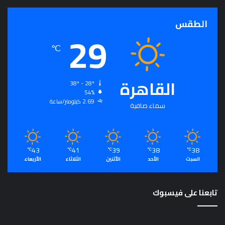
ذ
ج
الطقس
29
ا
خ
℃
ا
ل
د
القاهرة
ا
38º - 28º
54%
ف
2.69 كيلومتر/ساعة
ي
سماء صافية
ا
ل
إ
ن
43
41
39
38
38
℃
℃
℃
℃
℃
ف
السبت
الأحد
الأثنين
الثلاثاء
الأربعاء
ا
ق
ف
تابعنا على فيسبوك
ي
س
ب