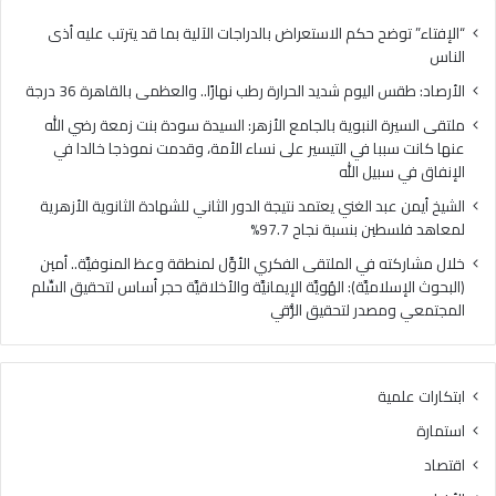
ل
ل
ي
ن
“الإفتاء” توضح حكم الاستعراض بالدراجات الآلية بما قد يترتب عليه أذى
و
ب
الناس
م
و
الأرصاد: طقس اليوم شديد الحرارة رطب نهارًا.. والعظمى بالقاهرة 36 درجة
ش
ي
د
ة
ملتقى السيرة النبوية بالجامع الأزهر: السيدة سودة بنت زمعة رضي الله
ي
ب
عنها كانت سببا في التيسير على نساء الأمة، وقدمت نموذجا خالدا في
د
ا
الإنفاق في سبيل الله
ا
ل
الشيخ أيمن عبد الغني يعتمد نتيجة الدور الثاني للشهادة الثانوية الأزهرية
ل
ج
لمعاهد فلسطين بنسبة نجاح 97.7%
ح
ا
ر
م
خلال مشاركته في الملتقى الفكري الأوَّل لمنطقة وعظ المنوفيَّة.. أمين
ا
ع
(البحوث الإسلاميَّة): الهُويَّة الإيمانيَّة والأخلاقيَّة حجر أساس لتحقيق السِّلم
ر
ا
المجتمعي ومصدر لتحقيق الرُّقي
ة
ل
ر
أ
ط
ز
ابتكارات علمية
ب
ه
ن
ر
استمارة
ه
:
اقتصاد
ا
ا
رً
ل