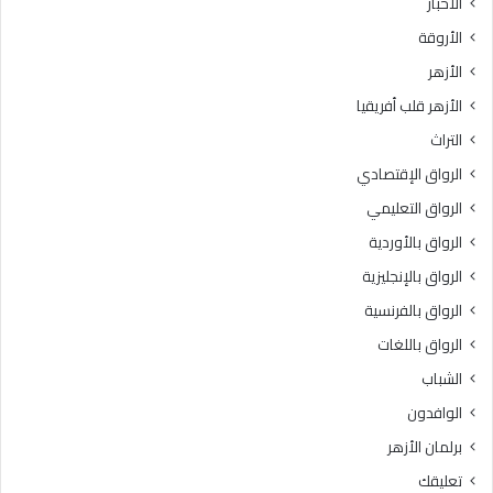
الأخبار
ا
س
الأروقة
.
ي
.
د
الأزهر
و
ة
الأزهر قلب أفريقيا
ا
س
ل
و
التراث
ع
د
الرواق الإقتصادي
ظ
ة
م
ب
الرواق التعليمي
ى
ن
الرواق بالأوردية
ب
ت
ا
الرواق بالإنجليزية
ز
ل
م
الرواق بالفرنسية
ق
ع
الرواق باللغات
ا
ة
ه
ر
الشباب
ر
ض
الوافدون
ة
ي
3
ا
برلمان الأزهر
6
ل
تعليقك
د
ل