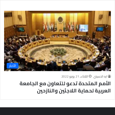
ر
ع
ل
ى
ن
س
ا
ء
ا
ل
أ
م
الأخبار
ة
،
ايه الحسيني
الثلاثاء, 21 يونيو 2022
و
الأمم المتحدة تدعو للتعاون مع الجامعة
ق
د
العربية لحماية اللاجئين والنازحين
م
ت
ن
م
و