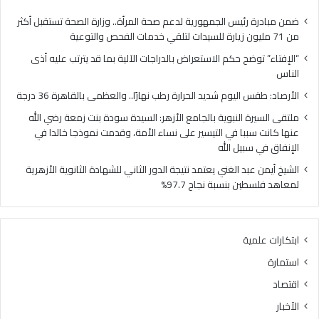
ح
ل
ح
ي
ضمن مبادرة رئيس الجمهورية لدعم صحة المرأة.. وزارة الصحة تستقبل أكثر
ك
و
من 71 مليون زيارة للسيدات لتلقي خدمات الفحص والتوعية
م
م
“الإفتاء” توضح حكم الاستعراض بالدراجات الآلية بما قد يترتب عليه أذى
ا
ش
الناس
ل
د
ا
ي
الأرصاد: طقس اليوم شديد الحرارة رطب نهارًا.. والعظمى بالقاهرة 36 درجة
س
د
ملتقى السيرة النبوية بالجامع الأزهر: السيدة سودة بنت زمعة رضي الله
ت
ا
عنها كانت سببا في التيسير على نساء الأمة، وقدمت نموذجا خالدا في
ع
ل
الإنفاق في سبيل الله
ر
ح
ا
ر
الشيخ أيمن عبد الغني يعتمد نتيجة الدور الثاني للشهادة الثانوية الأزهرية
ض
ا
لمعاهد فلسطين بنسبة نجاح 97.7%
ب
ر
ا
ة
ل
ر
ابتكارات علمية
د
ط
ر
ب
استمارة
ا
ن
اقتصاد
ج
ه
ا
ا
الأخبار
ت
رً