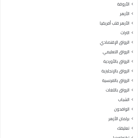
الأروقة
ا
ا
ل
.
الأزهر
آ
.
الأزهر قلب أفريقيا
ل
و
ي
ا
التراث
ة
ل
الرواق الإقتصادي
ب
ع
م
ظ
الرواق التعليمي
ا
م
الرواق بالأوردية
ق
ى
د
الرواق بالإنجليزية
ب
ي
ا
الرواق بالفرنسية
ت
ل
الرواق باللغات
ر
ق
ت
ا
الشباب
ب
ه
الوافدون
ع
ر
ل
ة
برلمان الأزهر
ي
3
تعليقك
ه
6
أ
د
تكنولوجيا