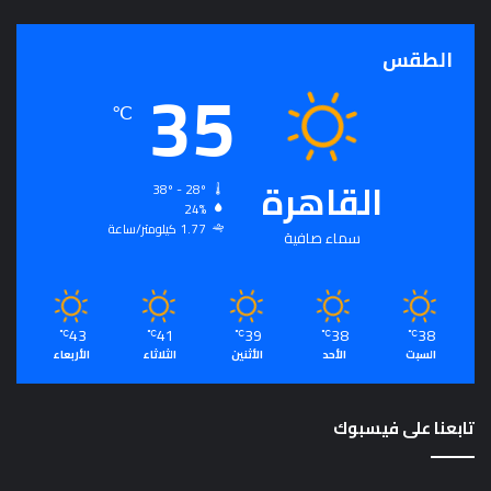
الطقس
35
℃
القاهرة
38º - 28º
24%
1.77 كيلومتر/ساعة
سماء صافية
43
41
39
38
38
℃
℃
℃
℃
℃
السبت
الأحد
الأثنين
الثلاثاء
الأربعاء
تابعنا على فيسبوك