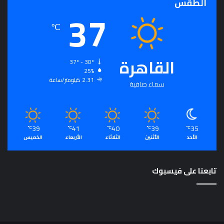
الطقس
37
م
℃
القاهرة
37º - 30º
25%
2.31 كيلومتر/ساعة
سماء صافية
39
41
40
39
35
℃
℃
℃
℃
℃
الأحد
الأثنين
الثلاثاء
الأربعاء
الخميس
تابعنا على فيسبوك