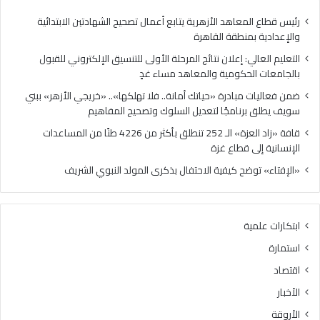
ي
ا
:
د
رئيس قطاع المعاهد الأزهرية يتابع أعمال تصحيح الشهادتين الابتدائية
إ
ر
والإعدادية بمنطقة القاهرة
ع
ة
التعليم العالي: إعلان نتائج المرحلة الأولى للتنسيق الإلكتروني للقبول
ل
«
بالجامعات الحكومية والمعاهد مساء غدٍ
ا
ح
ن
ي
ضمن فعاليات مبادرة «حياتك أمانة.. فلا تهلكها».. «خريجي الأزهر» ببني
ن
ا
سويف يطلق برنامجًا لتعديل السلوك وتصحيح المفاهيم
ت
ت
قافة «زاد العزة» الـ 252 تنطلق بأكثر من 4226 طنًا من المساعدات
ا
ك
الإنسانية إلى قطاع غزة
ئ
أ
ج
م
«الإفتاء» توضح كيفية الاحتفال بذكرى المولد النبوي الشريف
ا
ا
ل
ن
م
ة
ابتكارات علمية
ر
.
ح
.
استمارة
ل
ف
اقتصاد
ة
ل
ا
ا
الأخبار
ل
ت
الأروقة
أ
ه