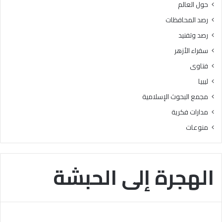
حول العالم
ل
ب
ق
ن
رصد المحافظات
ب
ي
رصد وتفنيد
و
س
ل
و
سفراء الأزهر
ب
ي
فتاوى
ا
ف
ل
ي
ليبيا
ج
ط
مجمع البحوث الإسلامية
ا
ل
م
ق
مدارات فكرية
ع
ب
منوعات
ا
ر
ت
ن
ا
ا
ل
م
الهجرة إلى الحبشة
ح
جً
ك
ا
و
ل
م
ت
ي
ع