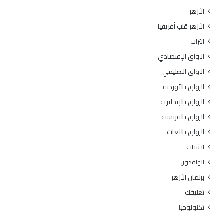
و
ل
الأزهر
ل
ك
الأزهر قلب أفريقيا
ى
ه
ل
ا
التراث
ل
»
الرواق الإقتصادي
ت
.
ن
.
الرواق التعليمي
س
«
الرواق بالأوردية
ي
خ
ق
الرواق بالإنجليزية
ر
ا
ي
الرواق بالفرنسية
ل
ج
الرواق باللغات
إ
ي
ل
ا
الشباب
ك
ل
الوافدون
ت
أ
ر
ز
برلمان الأزهر
و
ه
تعليقك
ن
ر
ي
»
تكنولوجيا
ل
ب