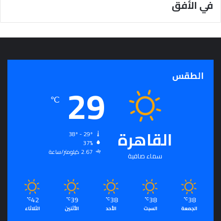
في الأفق
ج
ر
أ
س
ا
س
ل
الطقس
29
ت
ح
℃
ق
ي
ق
القاهرة
ا
38º - 29º
37%
ل
2.67 كيلومتر/ساعة
سِّ
سماء صافية
ل
م
ا
ل
42
39
38
38
38
℃
℃
℃
℃
℃
م
الجمعة
السبت
الأحد
الأثنين
الثلاثاء
ج