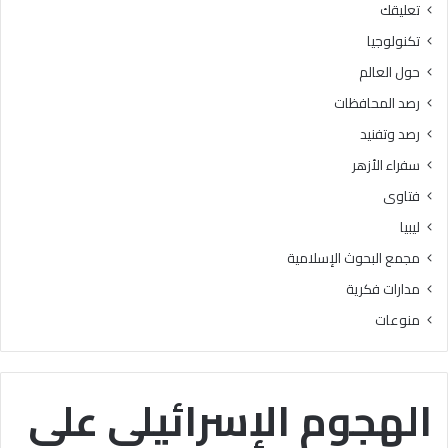
تعليقك
أ
ا
ز
ل
تكنولوجيا
ه
ب
حول العالم
ر
ح
ي
و
رصد المحافظات
ة
ث
رصد وتفنيد
ل
ا
م
ل
سفراء الأزهر
ع
إ
فتاوى
ا
س
ه
ل
ليبيا
د
ا
مجمع البحوث الإسلامية
ف
م
ل
يَّ
مدارات فكرية
س
ة
منوعات
ط
)
ي
:
ن
ا
ب
ل
الهجوم الإسرائيلي على
ن
هُ
س
و