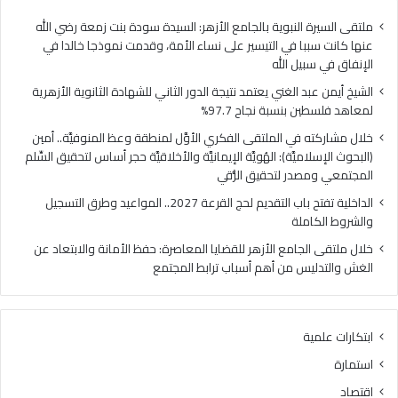
ا
ي
ل
ا
ملتقى السيرة النبوية بالجامع الأزهر: السيدة سودة بنت زمعة رضي الله
غ
ل
عنها كانت سببا في التيسير على نساء الأمة، وقدمت نموذجا خالدا في
ن
م
الإنفاق في سبيل الله
ي
ل
الشيخ أيمن عبد الغني يعتمد نتيجة الدور الثاني للشهادة الثانوية الأزهرية
ي
ت
لمعاهد فلسطين بنسبة نجاح 97.7%
ع
ق
ت
ى
خلال مشاركته في الملتقى الفكري الأوَّل لمنطقة وعظ المنوفيَّة.. أمين
م
ا
(البحوث الإسلاميَّة): الهُويَّة الإيمانيَّة والأخلاقيَّة حجر أساس لتحقيق السِّلم
د
ل
المجتمعي ومصدر لتحقيق الرُّقي
ن
ف
الداخلية تفتح باب التقديم لحج القرعة 2027.. المواعيد وطرق التسجيل
ت
ك
والشروط الكاملة
ي
ر
ج
ي
خلال ملتقى الجامع الأزهر للقضايا المعاصرة: حفظ الأمانة والابتعاد عن
ة
ا
الغش والتدليس من أهم أسباب ترابط المجتمع
ا
ل
ل
أ
د
وَّ
ابتكارات علمية
و
ل
ر
ل
استمارة
ا
م
اقتصاد
ل
ن