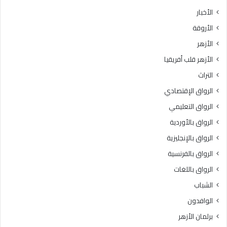
ث
ط
الأخبار
ا
ق
الأروقة
ن
ة
ي
و
الأزهر
ل
ع
الأزهر قلب أفريقيا
ل
ظ
ش
ا
التراث
ه
ل
الرواق الإقتصادي
ا
م
د
ن
الرواق التعليمي
ة
و
الرواق بالأوردية
ا
ف
ل
الرواق بالإنجليزية
يَّ
ث
ة
الرواق بالفرنسية
ا
.
الرواق باللغات
ن
.
و
أ
الشباب
ي
م
الوافدون
ة
ي
ا
ن
برلمان الأزهر
ل
(