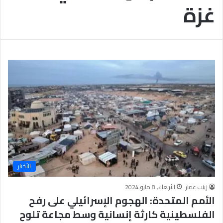
غزة
ب
يَّ
ة
ة
ن
ا
ج
ل
ا
إ
ح
ي
9
م
7
ا
.
ن
7
يَّ
%
ة
و
ا
ل
أ
خ
الأخبار
ل
ا
زينب عمار
الأربعاء, 8 مايو 2024
ق
الأمم المتحدة: الهجوم الإسرائيلي على رفح
يَّ
الفلسطينية كارثة إنسانية وسط مجاعة تلوح
ة
ح