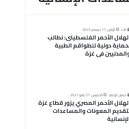
ا
ل
م
الخميس, 6 أغسطس 2026
ل
خلال ملتقى الجامع الأزهر للقضايا
ت
الاء
الإثنين, 11 ديسمبر 2023
التقديم لحج
المعاصرة: حفظ الأمانة والابتعاد عن
ق
لهلال الأحمر الفلسطينى: نطالب
.. المواعيد وطرق
الغش والتدليس من أهم أسباب
ى
حماية دولية للطواقم الطبية
لكاملة
ترابط المجتمع
ا
المدنيين فى غزة
ل
ج
ا
م
ع
ا
ل
حسين ابوعايد
الخميس, 27 مايو 2021
أ
لهلال الأحمر المصري يزور قطاع غزة
ز
ه
تقديم المعونات والمساعدات
ر
لإنسانية
ل
ل