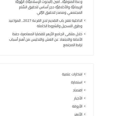
وعظ المنوفيَّة.. أمين (البحوث الإسلاميَّة): الهُويَّة
ت
ك
الإيمانيَّة والأخلاقيَّة حجر أساس لتحقيق السِّلم
ي
ر
المجتمعي ومصدر لتحقيق الرُّقي
ج
ي
ة
ا
الداخلية تفتح باب التقديم لحج القرعة 2027.. المواعيد
ا
ل
وطرق التسجيل والشروط الكاملة
ل
أ
خلال ملتقى الجامع الأزهر للقضايا المعاصرة: حفظ
د
وَّ
الأمانة والابتعاد عن الغش والتدليس من أهم أسباب
و
ل
ترابط المجتمع
ر
ل
ا
م
ل
ن
ث
ط
ا
ق
ن
ة
ابتكارات علمية
ي
و
استمارة
ل
ع
ل
ظ
اقتصاد
ش
ا
الأخبار
ه
ل
ا
الأروقة
م
د
ن
الأزهر