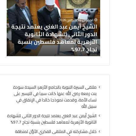
ش
ا
خل
ي
ل
بالجامع
ال
خ
م
الخميس, 6 أغسطس 2026
أ
ش
نت زمعة رضي
الشيخ أيمن عبد الغني يعتمد نتيجة
(ا
ي
ا
 التيسير على
الدور الثاني للشهادة الثانوية
ال
م
ر
ذجا خالدا
الأزهرية لمعاهد فلسطين بنسبة
لت
ن
ك
ه
نجاح 97.7%
لت
ع
ت
ب
ه
د
ف
ا
ي
ل
ا
غ
ل
ملتقى السيرة النبوية بالجامع الأزهر: السيدة سودة
ن
م
بنت زمعة رضي الله عنها كانت سببا في التيسير على
ي
ل
نساء الأمة، وقدمت نموذجا خالدا في الإنفاق في
ي
ت
سبيل الله
ع
ق
ت
ى
الشيخ أيمن عبد الغني يعتمد نتيجة الدور الثاني للشهادة
م
ا
الثانوية الأزهرية لمعاهد فلسطين بنسبة نجاح 97.7%
د
ل
خلال مشاركته في الملتقى الفكري الأوَّل لمنطقة
ن
ف