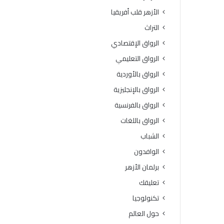
ة
و
الأزهر قلب أفريقيا
ا
ف
ل
يَّ
التراث
ث
ة
الرواق الإقتصادي
ا
.
ن
.
الرواق التعليمي
و
أ
الرواق بالأوردية
ي
م
ة
ي
الرواق بالإنجليزية
ا
ن
الرواق بالفرنسية
ل
(
أ
ا
الرواق باللغات
ز
ل
الشباب
ه
ب
ر
ح
الوافدون
ي
و
برلمان الأزهر
ة
ث
ل
ا
تعليقك
م
ل
تكنولوجيا
ع
إ
ا
س
حول العالم
ه
ل