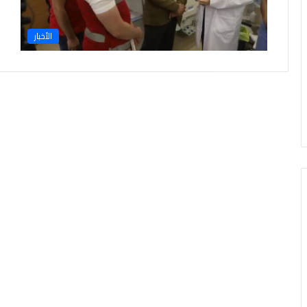
ح
ج
ا
الأخبار
ل
ق
ر
ع
ة
2
0
2
7
.
.
ا
ل
م
و
ا
ع
ي