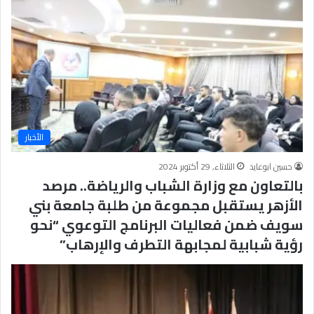
ج
ر
أ
س
ا
س
ل
ت
ح
الأخبار
ق
ي
حسين ابوعايد
الثلاثاء, 29 أكتوبر 2024
ق
بالتعاون مع وزارة الشباب والرياضة.. مرصد
ا
الأزهر يستقبل مجموعة من طلبة جامعة بني
ل
سِّ
سويف ضمن فعاليات البرنامج التوعوي “نحو
ل
رؤية شبابية لمجابهة التطرف والإرهاب”
م
ا
ل
م
ج