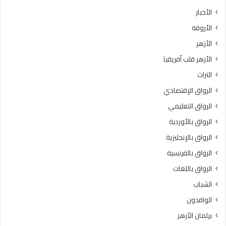
ط
الأخبار
ق
الأروقة
ة
و
الأزهر
ع
الأزهر قلب أفريقيا
ظ
ا
التراث
ل
الرواق الإقتصادي
م
ن
الرواق التعليمي
و
الرواق بالأوردية
ف
يَّ
الرواق بالإنجليزية
ة
الرواق بالفرنسية
.
الرواق باللغات
.
أ
الشباب
م
الوافدون
ي
ن
برلمان الأزهر
(