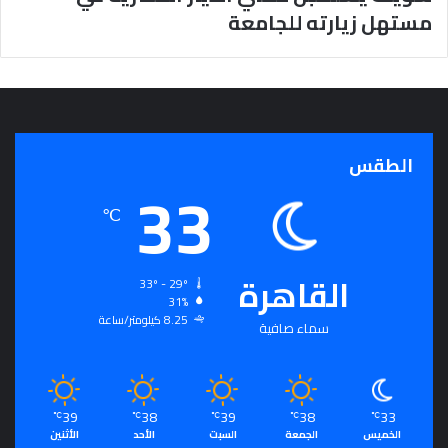
مستهل زيارته للجامعة
الطقس
33
℃
القاهرة
33º - 29º
31%
8.25 كيلومتر/ساعة
سماء صافية
39
38
39
38
33
℃
℃
℃
℃
℃
الخميس
الجمعة
السبت
الأحد
الأثنين