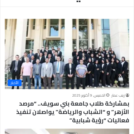
يَّ
ة
ا
ل
إ
ي
م
ا
ن
يَّ
ة
و
ا
الأخبار
ل
أ
زينب عمار
الخميس, 9 أكتوبر 2025
خ
بمشاركة طلاب جامعة بني سويف.. “مرصد
ل
ا
الأزهر” و “الشباب والرياضة” يواصلان تنفيذ
ق
فعاليات “رؤية شبابية”
يَّ
ة
ح