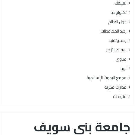
تعليقك
ا
ل
تكنولوجيا
ب
حول العالم
ح
و
رصد المحافظات
ث
رصد وتفنيد
ا
ل
سفراء الأزهر
إ
فتاوى
س
ل
ليبيا
ا
مجمع البحوث الإسلامية
م
يَّ
مدارات فكرية
ة
منوعات
)
:
ا
ل
جامعة بني سويف
هُ
و