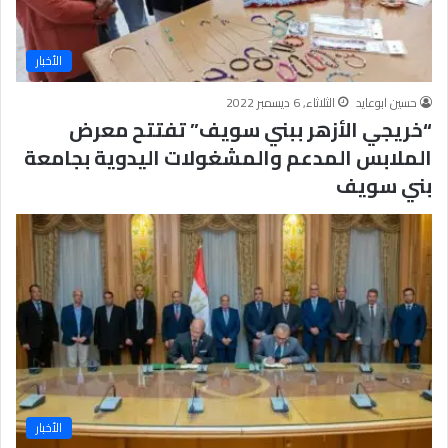
الأخبار
حسين ابوعايد
الثلاثاء, 6 ديسمبر 2022
“خريجي الأزهر ببني سويف” تفتتح معرض
الملابس المدعم والمشغولات اليدوية بجامعة
بني سويف
الأخبار