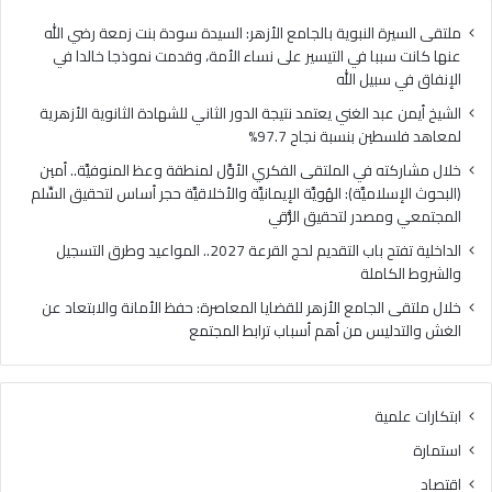
ي
ا
ملتقى السيرة النبوية بالجامع الأزهر: السيدة سودة بنت زمعة رضي الله
ل
عنها كانت سببا في التيسير على نساء الأمة، وقدمت نموذجا خالدا في
م
الإنفاق في سبيل الله
ل
الشيخ أيمن عبد الغني يعتمد نتيجة الدور الثاني للشهادة الثانوية الأزهرية
ت
لمعاهد فلسطين بنسبة نجاح 97.7%
ق
ى
خلال مشاركته في الملتقى الفكري الأوَّل لمنطقة وعظ المنوفيَّة.. أمين
ا
(البحوث الإسلاميَّة): الهُويَّة الإيمانيَّة والأخلاقيَّة حجر أساس لتحقيق السِّلم
ل
المجتمعي ومصدر لتحقيق الرُّقي
ف
الداخلية تفتح باب التقديم لحج القرعة 2027.. المواعيد وطرق التسجيل
ك
والشروط الكاملة
ر
ي
خلال ملتقى الجامع الأزهر للقضايا المعاصرة: حفظ الأمانة والابتعاد عن
ا
الغش والتدليس من أهم أسباب ترابط المجتمع
ل
أ
وَّ
ابتكارات علمية
ل
ل
استمارة
م
اقتصاد
ن