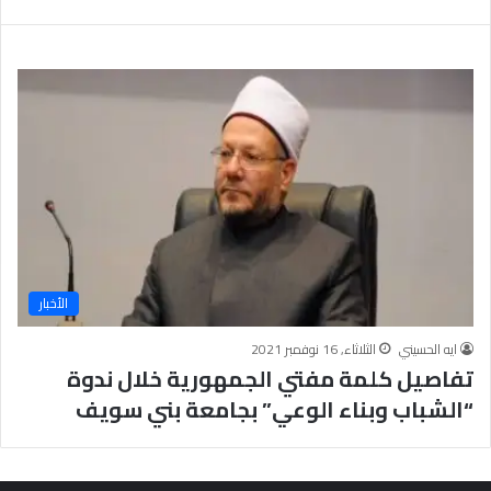
ب
يَّ
ة
ة
ن
ا
ج
ل
ا
إ
ح
ي
9
م
7
ا
.
ن
7
يَّ
%
ة
و
ا
الأخبار
ل
أ
ايه الحسيني
الثلاثاء, 16 نوفمبر 2021
خ
تفاصيل كلمة مفتي الجمهورية خلال ندوة
ل
ا
“الشباب وبناء الوعي” بجامعة بني سويف
ق
يَّ
ة
ح