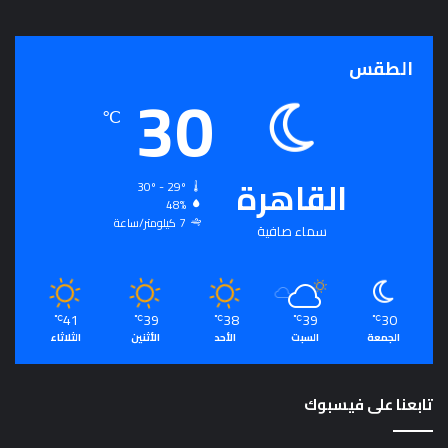
ج
ر
أ
الطقس
30
س
ا
℃
س
ل
ت
القاهرة
ح
30º - 29º
48%
ق
7 كيلومتر/ساعة
ي
سماء صافية
ق
ا
ل
سِّ
41
39
38
39
30
℃
℃
℃
℃
℃
ل
الجمعة
السبت
الأحد
الأثنين
الثلاثاء
م
ا
ل
تابعنا على فيسبوك
م
ج