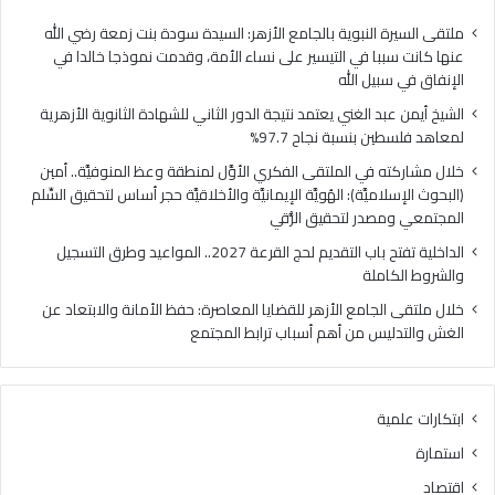
ا
ي
ل
ا
ملتقى السيرة النبوية بالجامع الأزهر: السيدة سودة بنت زمعة رضي الله
غ
ل
عنها كانت سببا في التيسير على نساء الأمة، وقدمت نموذجا خالدا في
ن
م
الإنفاق في سبيل الله
ي
ل
الشيخ أيمن عبد الغني يعتمد نتيجة الدور الثاني للشهادة الثانوية الأزهرية
ي
ت
لمعاهد فلسطين بنسبة نجاح 97.7%
ع
ق
ت
ى
خلال مشاركته في الملتقى الفكري الأوَّل لمنطقة وعظ المنوفيَّة.. أمين
م
ا
(البحوث الإسلاميَّة): الهُويَّة الإيمانيَّة والأخلاقيَّة حجر أساس لتحقيق السِّلم
د
ل
المجتمعي ومصدر لتحقيق الرُّقي
ن
ف
الداخلية تفتح باب التقديم لحج القرعة 2027.. المواعيد وطرق التسجيل
ت
ك
والشروط الكاملة
ي
ر
ج
ي
خلال ملتقى الجامع الأزهر للقضايا المعاصرة: حفظ الأمانة والابتعاد عن
ة
ا
الغش والتدليس من أهم أسباب ترابط المجتمع
ا
ل
ل
أ
د
وَّ
ابتكارات علمية
و
ل
ر
ل
استمارة
ا
م
اقتصاد
ل
ن