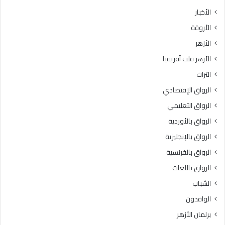
ث
ط
الأخبار
ا
ق
الأروقة
ن
ة
ي
و
الأزهر
ل
ع
الأزهر قلب أفريقيا
ل
ظ
ش
ا
التراث
ه
ل
الرواق الإقتصادي
ا
م
د
ن
الرواق التعليمي
ة
و
الرواق بالأوردية
ا
ف
ل
الرواق بالإنجليزية
يَّ
ث
ة
الرواق بالفرنسية
ا
.
الرواق باللغات
ن
.
و
أ
الشباب
ي
م
الوافدون
ة
ي
ا
ن
برلمان الأزهر
ل
(