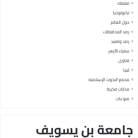
تعليقك
أ
ا
ز
ل
تكنولوجيا
ه
ب
حول العالم
ر
ح
ي
و
رصد المحافظات
ة
ث
رصد وتفنيد
ل
ا
م
ل
سفراء الأزهر
ع
إ
فتاوى
ا
س
ه
ل
ليبيا
د
ا
مجمع البحوث الإسلامية
ف
م
ل
يَّ
مدارات فكرية
س
ة
منوعات
ط
)
ي
:
ن
ا
ب
ل
جامعة بن يسويف
ن
هُ
س
و