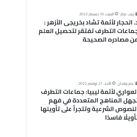
ن
م
زينب عمار
السبت, 10 ديسمبر 2022
ب
. الحجار لأئمة تشاد بخريجى الأزهر :
السبت, 8 أغسطس 2026
ا
ضمن مبادرة رئيس الجمهورية لدعم
ماعات التطرف تفتقر لتحصيل العلم
د
حرارة وتحذير
صحة المرأة.. وزارة الصحة تستقبل
ر
ن مصادره الصحيحة
ق والمحسوسة
أكثر من 71 مليون زيارة للسيدات
ة
لتلقي خدمات الفحص والتوعية
ر
ئ
ي
س
ا
ل
عمر وهدان
الأحد, 27 نوفمبر 2022
ج
لعواري لأئمة ليبيا: جماعات التطرف
م
جهل المناهج المتعددة في فهم
ه
لنصوص الشرعية وتتجرأ على تأويلها
و
ر
أويلًا فاسدًا
ي
ة
ل