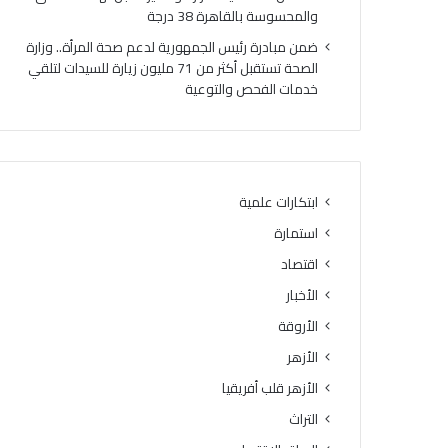
ف
ا
والمحسوسة بالقاهرة 38 درجة
ا
ل
ضمن مبادرة رئيس الجمهورية لدعم صحة المرأة.. وزارة
ل
ق
الصحة تستقبل أكثر من 71 مليون زيارة للسيدات لتلقي
ب
د
خدمات الفحص والتوعية
ن
ي
ي
م
ر
؟
ا
.
ن
.
ق
ا
ابتكارات علمية
و
ل
استمارة
ا
إ
ت
ف
اقتصاد
ا
ت
الأخبار
ل
ا
ا
الأروقة
ء
ح
ت
الأزهر
ت
ج
الأزهر قلب أفريقيا
ل
ي
ا
ب
التراث
ل