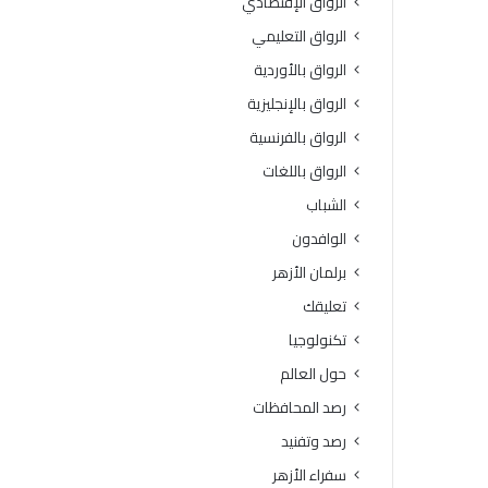
الرواق الإقتصادي
ف
ى
الرواق التعليمي
ق
الرواق بالأوردية
ط
ا
الرواق بالإنجليزية
ع
الرواق بالفرنسية
غ
ز
الرواق باللغات
ة
الشباب
الوافدون
برلمان الأزهر
تعليقك
تكنولوجيا
حول العالم
رصد المحافظات
رصد وتفنيد
سفراء الأزهر