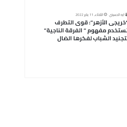
د
ع
م
ايه الحسيني
الثلاثاء, 11 يناير 2022
خريجى الأزهر”: قوى التطرف
ص
ح
ستخدم مفهوم ” الفرقة الناجية”
ة
تجنيد الشباب لفكرها الضال
ا
ل
م
ر
أ
ة
.
.
و
ز
ا
ر
ة
ا
ل