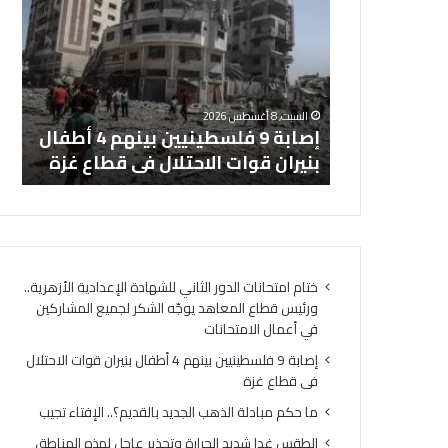
ا
ح
ب
ك
ة
م
9
م
ثاني
ف
ب
هرية.. ورئيس
السبت, 8 أغسطس 2026
ل
ا
لشكر لجميع
إصابة 9 فلسطينيين بينهم 4 أطفال
ما
س
د
امتحانات
بنيران قوات الاحتلال فى قطاع غزة
با
ط
ل
ي
ة
ن
ا
ي
ل
ي
ذ
ن
ه
ختام امتحانات الدور الثاني للشهادة الإعدادية الأزهرية..
ب
ب
ورئيس قطاع المعاهد يوجّه الشكر لجميع المشاركين
ي
ا
في أعمال الامتحانات
ن
ل
ه
ج
إصابة 9 فلسطينيين بينهم 4 أطفال بنيران قوات الاحتلال
م
د
فى قطاع غزة
4
ي
ما حكم مبادلة الذهب الجديد بالقديم؟.. الإفتاء تجيب
أ
د
ط
ب
الطقس غدا شديد الحرارة وتحذير عاجل لهذه المناطق