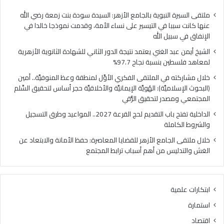
ا
ي
ل
ا
ملتقى السيرة النبوية بالجامع الأزهر: السيدة سودة بنت زمعة رضي الله
غ
ل
عنها كانت سببا في التيسير على نساء الأمة، وقدمت نموذجا خالدا في
ن
م
الإنفاق في سبيل الله
ي
ل
الشيخ أيمن عبد الغني يعتمد نتيجة الدور الثاني للشهادة الثانوية الأزهرية
ي
ت
لمعاهد فلسطين بنسبة نجاح 97.7%
ع
ق
ت
ى
خلال مشاركته في الملتقى الفكري الأوَّل لمنطقة وعظ المنوفيَّة.. أمين
م
ا
(البحوث الإسلاميَّة): الهُويَّة الإيمانيَّة والأخلاقيَّة حجر أساس لتحقيق السِّلم
د
ل
المجتمعي ومصدر لتحقيق الرُّقي
ن
ف
الداخلية تفتح باب التقديم لحج القرعة 2027.. المواعيد وطرق التسجيل
ت
ك
والشروط الكاملة
ي
ر
ج
ي
خلال ملتقى الجامع الأزهر للقضايا المعاصرة: حفظ الأمانة والابتعاد عن
ة
ا
الغش والتدليس من أهم أسباب ترابط المجتمع
ا
ل
ل
أ
د
وَّ
ابتكارات علمية
و
ل
ر
ل
استمارة
ا
م
اقتصاد
ل
ن