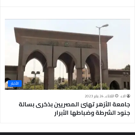
ب
يَّ
ة
ة
ن
ا
ج
ل
ا
إ
ح
ي
9
م
7
ا
.
ن
7
يَّ
%
ة
و
ا
الأخبار
ل
أ
الاء
الثلاثاء, 24 يناير 2023
خ
جامعة الأزهر تهنئ المصريين بذكرى بسالة
ل
ا
جنود الشرطة وضباطها الأبرار
ق
يَّ
ة
ح