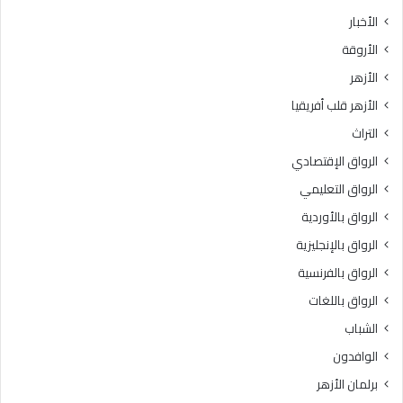
ث
ط
الأخبار
ا
ق
الأروقة
ن
ة
ي
و
الأزهر
ل
ع
الأزهر قلب أفريقيا
ل
ظ
ش
ا
التراث
ه
ل
الرواق الإقتصادي
ا
م
د
ن
الرواق التعليمي
ة
و
الرواق بالأوردية
ا
ف
ل
الرواق بالإنجليزية
يَّ
ث
ة
الرواق بالفرنسية
ا
.
الرواق باللغات
ن
.
و
أ
الشباب
ي
م
الوافدون
ة
ي
ا
ن
برلمان الأزهر
ل
(