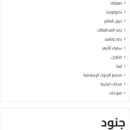
تعليقك
أ
ا
ز
ل
تكنولوجيا
ه
ب
حول العالم
ر
ح
ي
و
رصد المحافظات
ة
ث
رصد وتفنيد
ل
ا
م
ل
سفراء الأزهر
ع
إ
فتاوى
ا
س
ه
ل
ليبيا
د
ا
مجمع البحوث الإسلامية
ف
م
ل
يَّ
مدارات فكرية
س
ة
منوعات
ط
)
ي
:
ن
ا
ب
ل
جنود
ن
هُ
س
و