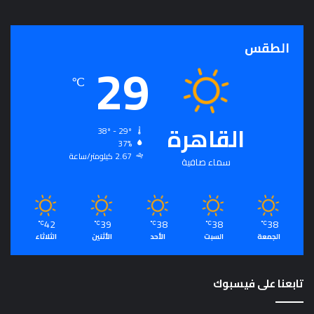
ج
ر
أ
الطقس
29
س
ا
℃
س
ل
ت
القاهرة
ح
38º - 29º
37%
ق
2.67 كيلومتر/ساعة
ي
سماء صافية
ق
ا
ل
سِّ
42
39
38
38
38
℃
℃
℃
℃
℃
ل
الجمعة
السبت
الأحد
الأثنين
الثلاثاء
م
ا
ل
تابعنا على فيسبوك
م
ج