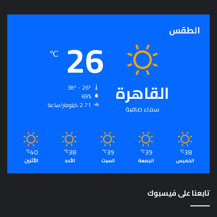
الطقس
26
℃
القاهرة
38º - 26º
69%
2.71 كيلومتر/ساعة
سماء صافية
40
38
39
39
38
℃
℃
℃
℃
℃
الخميس
الجمعة
السبت
الأحد
الأثنين
تابعنا على فيسبوك