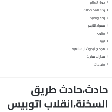
حول العالم
ر
ز
ي
ا
رصد المحافظات
م
ل
رصد وتفنيد
ل
و
ت
ع
سفراء الأزهر
ل
ي
فتاوى
ا
”
م
ليبيا
ي
مجمع البحوث الإسلامية
ذ
ا
مدارات فكرية
ل
منوعات
م
ر
ح
ل
حادث،حادث طريق
ة
ا
السخنة،انقلاب اتوبيس
ل
ا
ب