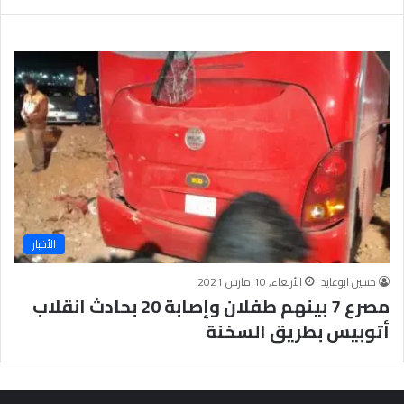
ت
د
ا
ئ
ي
ة
الأخبار
حسين ابوعايد
الأربعاء, 10 مارس 2021
مصرع 7 بينهم طفلان وإصابة 20 بحادث انقلاب
أتوبيس بطريق السخنة