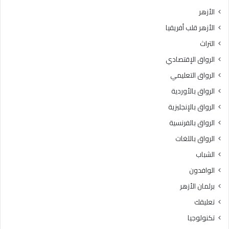
ي
ت
الأزهر
خ
ب
الأزهر قلب أفريقيا
إ
ر
ت
ن
التراث
ق
ا
الرواق الإقتصادي
ا
م
ن
ج
الرواق التعليمي
ت
ه
الرواق بالأوردية
ل
ا
ا
الرواق بالإنجليزية
ل
و
ت
الرواق بالفرنسية
ة
د
الرواق باللغات
ا
ر
ل
ي
الشباب
ق
ب
الوافدون
ر
ي
آ
“
برلمان الأزهر
ن
ر
تعليقك
ا
ك
ل
ا
تكنولوجيا
ك
ئ