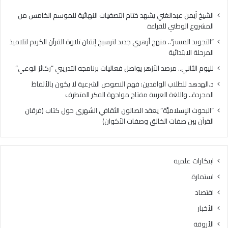
س
.
ر
م
الشيخ أيمن عبدالغني يشهد ختام التصفيات النهائية للموسم الخامس من
”
ر
المشروع الوطني للقراءة
.
ص
“التجويد الميسر”.. منهج أزهري جديد لترسيخ إتقان تلاوة القرآن الكريم لتلاميذ
.
د
المرحلة الابتدائية
م
ا
ن
ل
لليوم الثاني.. مرصد الأزهر يواصل فعاليات برنامجه التدريبي “ركائز الوعي”
ه
أ
د.الهدهد للطلاب الوافدين: فهم النصوص الشرعية لا يكون بالألفاظ
ج
ز
المجردة.. واللغة العربية مفتاح مواجهة الفكر المتطرف
أ
ه
ز
ر
“البحوث الإسلاميَّة” يعقد الصالون الثقافي الشهري حول كتاب (فرقان
ه
ي
القرآن بين صفات الخالق وصفات الأكوان)
ر
و
ي
ا
ج
ص
ابتكارات علمية
د
ل
ي
ف
استمارة
د
ع
اقتصاد
ل
ا
ت
ل
الأخبار
ر
ي
الأروقة
س
ا