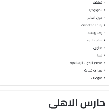
تعليقك
أ
ا
ز
ل
تكنولوجيا
ه
ب
حول العالم
ر
ح
ي
و
رصد المحافظات
ة
ث
رصد وتفنيد
ل
ا
م
ل
سفراء الأزهر
ع
إ
فتاوى
ا
س
ه
ل
ليبيا
د
ا
مجمع البحوث الإسلامية
ف
م
ل
يَّ
مدارات فكرية
س
ة
منوعات
ط
)
ي
:
ن
ا
ب
ل
حارس الاهلي
ن
هُ
س
و