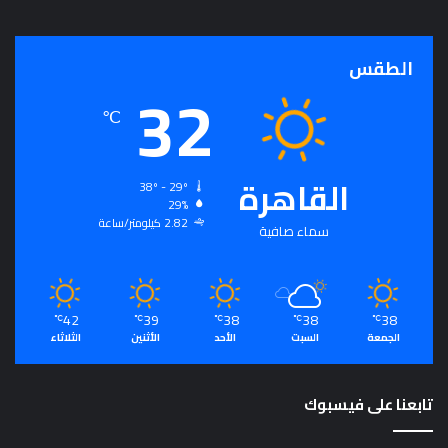
ج
ر
أ
الطقس
32
س
ا
℃
س
ل
ت
القاهرة
ح
38º - 29º
29%
ق
2.82 كيلومتر/ساعة
ي
سماء صافية
ق
ا
ل
سِّ
42
39
38
38
38
℃
℃
℃
℃
℃
ل
الجمعة
السبت
الأحد
الأثنين
الثلاثاء
م
ا
ل
تابعنا على فيسبوك
م
ج