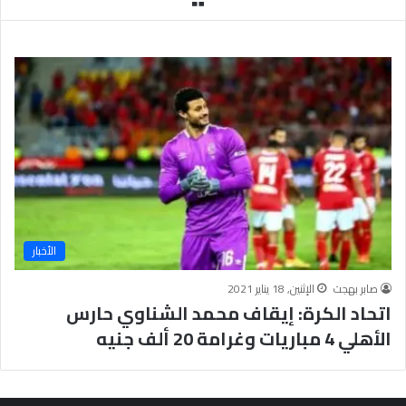
ب
يَّ
ة
ة
ن
ا
ج
ل
ا
إ
ح
ي
9
م
7
ا
.
ن
7
يَّ
%
ة
و
ا
الأخبار
ل
أ
صابر بهجت
الإثنين, 18 يناير 2021
خ
اتحاد الكرة: إيقاف محمد الشناوي حارس
ل
ا
الأهلي 4 مباريات وغرامة 20 ألف جنيه
ق
يَّ
ة
ح