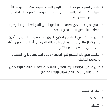
ا
ي
ل
ا
ملتقى السيرة النبوية بالجامع الأزهر: السيدة سودة بنت زمعة رضي الله
غ
ل
عنها كانت سببا في التيسير على نساء الأمة، وقدمت نموذجا خالدا في
ن
م
الإنفاق في سبيل الله
ي
ل
الشيخ أيمن عبد الغني يعتمد نتيجة الدور الثاني للشهادة الثانوية الأزهرية
ي
ت
لمعاهد فلسطين بنسبة نجاح 97.7%
ع
ق
ت
ى
خلال مشاركته في الملتقى الفكري الأوَّل لمنطقة وعظ المنوفيَّة.. أمين
م
ا
(البحوث الإسلاميَّة): الهُويَّة الإيمانيَّة والأخلاقيَّة حجر أساس لتحقيق السِّلم
د
ل
المجتمعي ومصدر لتحقيق الرُّقي
ن
ف
الداخلية تفتح باب التقديم لحج القرعة 2027.. المواعيد وطرق التسجيل
ت
ك
والشروط الكاملة
ي
ر
ج
ي
خلال ملتقى الجامع الأزهر للقضايا المعاصرة: حفظ الأمانة والابتعاد عن
ة
ا
الغش والتدليس من أهم أسباب ترابط المجتمع
ا
ل
ل
أ
د
وَّ
ابتكارات علمية
و
ل
ر
ل
استمارة
ا
م
اقتصاد
ل
ن