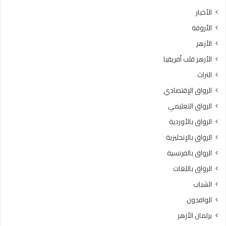
ث
ط
الأخبار
ا
ق
الأروقة
ن
ة
ي
و
الأزهر
ل
ع
الأزهر قلب أفريقيا
ل
ظ
ش
ا
التراث
ه
ل
الرواق الإقتصادي
ا
م
د
ن
الرواق التعليمي
ة
و
الرواق بالأوردية
ا
ف
ل
الرواق بالإنجليزية
يَّ
ث
ة
الرواق بالفرنسية
ا
.
الرواق باللغات
ن
.
و
أ
الشباب
ي
م
الوافدون
ة
ي
ا
ن
برلمان الأزهر
ل
(