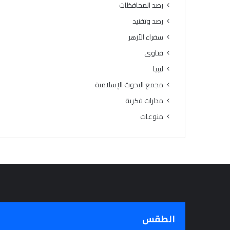
رصد المحافظات
ا
ا
م
م
رصد وتفنيد
يَّ
ل
سفراء الأزهر
ة
ة
)
فتاوى
:
ليبيا
ا
ل
مجمع البحوث الإسلامية
هُ
مدارات فكرية
و
منوعات
يَّ
ة
ا
ل
إ
ي
م
ا
ن
يَّ
الطقس
ة