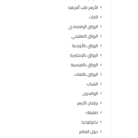
و
د
الأزهر قلب أفريقيا
ف
و
يَّ
ط
التراث
ة
ر
الرواق الإقتصادي
.
ق
.
ا
الرواق التعليمي
أ
ل
الرواق بالأوردية
م
ت
ي
س
الرواق بالإنجليزية
ن
ج
الرواق بالفرنسية
(
ي
ا
ل
الرواق باللغات
ل
و
الشباب
ب
ا
ح
ل
الوافدون
و
ش
برلمان الأزهر
ث
ر
ا
و
تعليقك
ل
ط
تكنولوجيا
إ
ا
س
ل
حول العالم
ل
ك