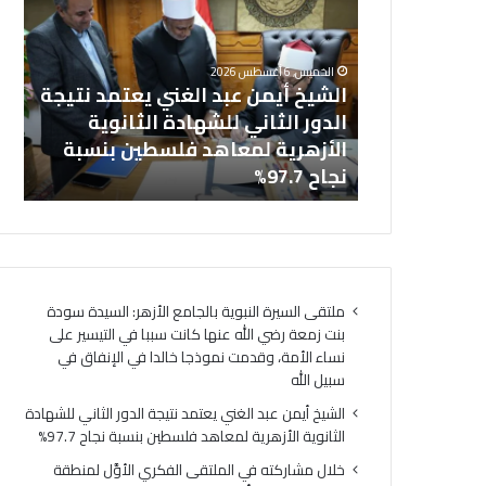
ا
د
الخميس, 6 أغسطس 2026
خلال مشاركته في الملتقى الفكري
ل
ا
الأوَّل لمنطقة وعظ المنوفيَّة.. أمين
م
خ
ش
ل
يعتمد نتيجة
(البحوث الإسلاميَّة): الهُويَّة
ا
ي
لثانوية
الإيمانيَّة والأخلاقيَّة حجر أساس
ال
ر
ة
ين بنسبة
لتحقيق السِّلم المجتمعي ومصدر
ك
ت
لتحقيق الرُّقي
ال
ت
ف
ه
ت
ف
ح
ي
ب
ا
ا
ل
ب
ملتقى السيرة النبوية بالجامع الأزهر: السيدة سودة
م
ا
بنت زمعة رضي الله عنها كانت سببا في التيسير على
ل
ل
نساء الأمة، وقدمت نموذجا خالدا في الإنفاق في
ت
ت
سبيل الله
ق
ق
ى
د
الشيخ أيمن عبد الغني يعتمد نتيجة الدور الثاني للشهادة
ا
ي
الثانوية الأزهرية لمعاهد فلسطين بنسبة نجاح 97.7%
ل
م
خلال مشاركته في الملتقى الفكري الأوَّل لمنطقة
ف
ل