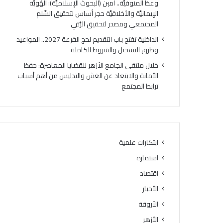
وعظ المنوفيَّة.. أمين (البحوث الإسلاميَّة): الهُويَّة
ك
ح
الإيمانيَّة والأخلاقيَّة حجر أساس لتحقيق السِّلم
ر
ج
المجتمعي ومصدر لتحقيق الرُّقي
ي
ا
ا
ل
الداخلية تفتح باب التقديم لحج القرعة 2027.. المواعيد
ل
ق
وطرق التسجيل والشروط الكاملة
أ
ر
خلال ملتقى الجامع الأزهر للقضايا المعاصرة: حفظ
وَّ
ع
الأمانة والابتعاد عن الغش والتدليس من أهم أسباب
ل
ة
ترابط المجتمع
ل
2
م
0
ن
2
ط
7
ق
.
ة
.
ابتكارات علمية
و
ا
استمارة
ع
ل
ظ
م
اقتصاد
ا
و
الأخبار
ل
ا
م
الأروقة
ع
ن
ي
الأزهر