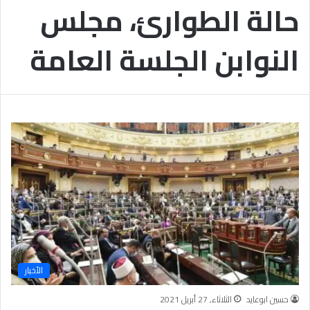
حالة الطوارئ، مجلس
ب
يَّ
ة
ة
ن
ا
النوابن الجلسة العامة
ج
ل
ا
إ
ح
ي
9
م
7
ا
.
ن
7
يَّ
%
ة
و
ا
ل
أ
خ
ل
ا
ق
الأخبار
يَّ
ة
حسين ابوعايد
الثلاثاء, 27 أبريل 2021
ح