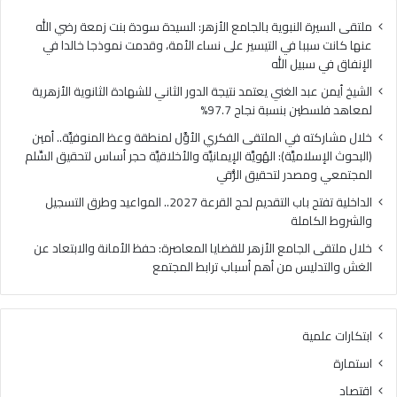
ا
ي
ل
ا
ملتقى السيرة النبوية بالجامع الأزهر: السيدة سودة بنت زمعة رضي الله
غ
ل
عنها كانت سببا في التيسير على نساء الأمة، وقدمت نموذجا خالدا في
ن
م
الإنفاق في سبيل الله
ي
ل
الشيخ أيمن عبد الغني يعتمد نتيجة الدور الثاني للشهادة الثانوية الأزهرية
ي
ت
لمعاهد فلسطين بنسبة نجاح 97.7%
ع
ق
ت
ى
خلال مشاركته في الملتقى الفكري الأوَّل لمنطقة وعظ المنوفيَّة.. أمين
م
ا
(البحوث الإسلاميَّة): الهُويَّة الإيمانيَّة والأخلاقيَّة حجر أساس لتحقيق السِّلم
د
ل
المجتمعي ومصدر لتحقيق الرُّقي
ن
ف
الداخلية تفتح باب التقديم لحج القرعة 2027.. المواعيد وطرق التسجيل
ت
ك
والشروط الكاملة
ي
ر
ج
ي
خلال ملتقى الجامع الأزهر للقضايا المعاصرة: حفظ الأمانة والابتعاد عن
ة
ا
الغش والتدليس من أهم أسباب ترابط المجتمع
ا
ل
ل
أ
د
وَّ
ابتكارات علمية
و
ل
ر
ل
استمارة
ا
م
اقتصاد
ل
ن