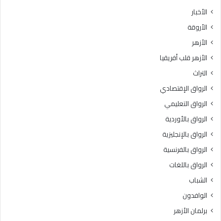
ث
ط
الأخبار
ا
ق
الأروقة
ن
ة
ي
و
الأزهر
ل
ع
الأزهر قلب أفريقيا
ل
ظ
ش
ا
التراث
ه
ل
الرواق الإقتصادي
ا
م
د
ن
الرواق التعليمي
ة
و
الرواق بالأوردية
ا
ف
ل
الرواق بالإنجليزية
يَّ
ث
ة
الرواق بالفرنسية
ا
.
الرواق باللغات
ن
.
و
أ
الشباب
ي
م
الوافدون
ة
ي
ا
ن
برلمان الأزهر
ل
(