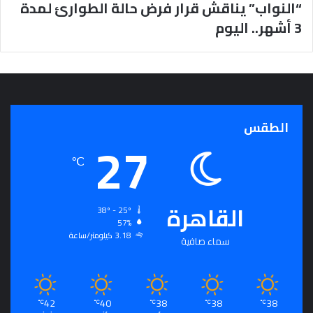
“النواب” يناقش قرار فرض حالة الطوارئ لمدة
ج
3 أشهر.. اليوم
ر
أ
س
ا
س
ل
ت
الطقس
ح
27
ق
℃
ي
ق
ا
ل
القاهرة
38º - 25º
سِّ
57%
ل
3.18 كيلومتر/ساعة
سماء صافية
م
ا
ل
م
42
40
38
38
38
℃
℃
℃
℃
℃
ج