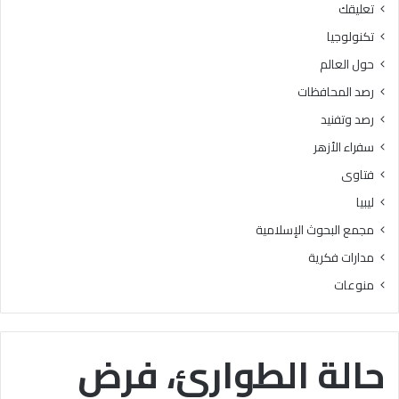
تعليقك
أ
ا
ز
ل
تكنولوجيا
ه
ب
حول العالم
ر
ح
ي
و
رصد المحافظات
ة
ث
رصد وتفنيد
ل
ا
م
ل
سفراء الأزهر
ع
إ
فتاوى
ا
س
ه
ل
ليبيا
د
ا
مجمع البحوث الإسلامية
ف
م
ل
يَّ
مدارات فكرية
س
ة
منوعات
ط
)
ي
:
ن
ا
ب
ل
حالة الطوارئ، فرض
ن
هُ
س
و