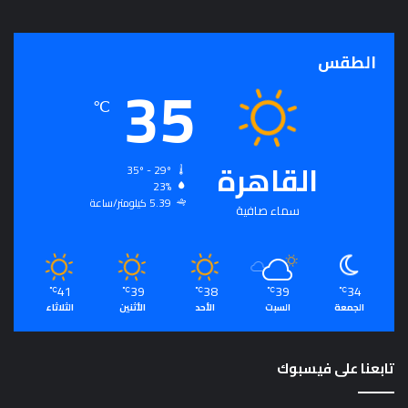
ج
ر
أ
الطقس
35
س
ا
℃
س
ل
ت
القاهرة
ح
35º - 29º
23%
ق
5.39 كيلومتر/ساعة
ي
سماء صافية
ق
ا
ل
سِّ
41
39
38
39
34
℃
℃
℃
℃
℃
ل
الجمعة
السبت
الأحد
الأثنين
الثلاثاء
م
ا
ل
تابعنا على فيسبوك
م
ج