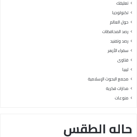
تعليقك
أ
ا
ز
ل
تكنولوجيا
ه
ب
حول العالم
ر
ح
ي
و
رصد المحافظات
ة
ث
رصد وتفنيد
ل
ا
م
ل
سفراء الأزهر
ع
إ
فتاوى
ا
س
ه
ل
ليبيا
د
ا
مجمع البحوث الإسلامية
ف
م
ل
يَّ
مدارات فكرية
س
ة
منوعات
ط
)
ي
:
ن
ا
ب
ل
حاله الطقس
ن
هُ
س
و