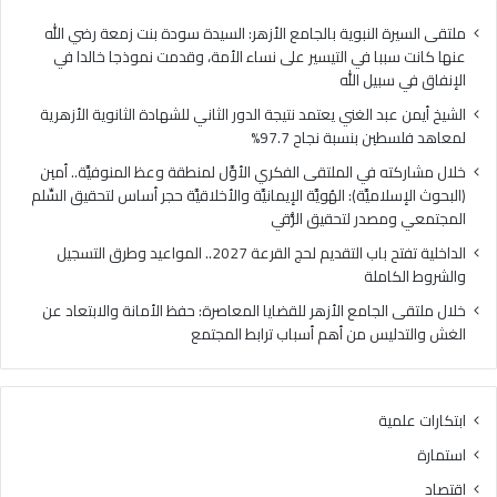
ا
ي
ل
ا
ملتقى السيرة النبوية بالجامع الأزهر: السيدة سودة بنت زمعة رضي الله
غ
ل
عنها كانت سببا في التيسير على نساء الأمة، وقدمت نموذجا خالدا في
ن
م
الإنفاق في سبيل الله
ي
ل
الشيخ أيمن عبد الغني يعتمد نتيجة الدور الثاني للشهادة الثانوية الأزهرية
ي
ت
لمعاهد فلسطين بنسبة نجاح 97.7%
ع
ق
ت
ى
خلال مشاركته في الملتقى الفكري الأوَّل لمنطقة وعظ المنوفيَّة.. أمين
م
ا
(البحوث الإسلاميَّة): الهُويَّة الإيمانيَّة والأخلاقيَّة حجر أساس لتحقيق السِّلم
د
ل
المجتمعي ومصدر لتحقيق الرُّقي
ن
ف
الداخلية تفتح باب التقديم لحج القرعة 2027.. المواعيد وطرق التسجيل
ت
ك
والشروط الكاملة
ي
ر
ج
ي
خلال ملتقى الجامع الأزهر للقضايا المعاصرة: حفظ الأمانة والابتعاد عن
ة
ا
الغش والتدليس من أهم أسباب ترابط المجتمع
ا
ل
ل
أ
د
وَّ
ابتكارات علمية
و
ل
ر
ل
استمارة
ا
م
اقتصاد
ل
ن