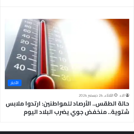
ب
يَّ
ة
ة
ن
ا
ج
ل
ا
إ
ح
ي
9
م
7
ا
.
ن
7
يَّ
%
ة
و
ا
الأخبار
ل
أ
الاء
الثلاثاء, 24 ديسمبر 2024
خ
حالة الطقس.. الأرصاد للمواطنين: ارتدوا ملابس
ل
ا
شتوية.. منخفض جوي يضرب البلاد اليوم
ق
يَّ
ة
ح