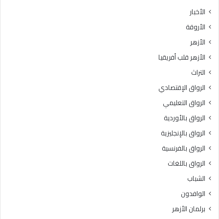
ث
ط
الأخبار
ا
ق
الأروقة
ن
ة
ي
و
الأزهر
ل
ع
الأزهر قلب أفريقيا
ل
ظ
ش
ا
التراث
ه
ل
الرواق الإقتصادي
ا
م
د
ن
الرواق التعليمي
ة
و
الرواق بالأوردية
ا
ف
ل
الرواق بالإنجليزية
يَّ
ث
ة
الرواق بالفرنسية
ا
.
الرواق باللغات
ن
.
و
أ
الشباب
ي
م
الوافدون
ة
ي
ا
ن
برلمان الأزهر
ل
(