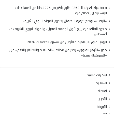
ح
ة
ك
ر
قافة «زاد العزة» الـ 252 تنطلق بأكثر من 4226 طنًا من المساعدات
ي
ب
الإنسانية إلى قطاع غزة
ف
ي
«الإفتاء» توضح كيفية الاحتفال بذكرى المولد النبوي الشريف
ي
ع
ة
ا
معهد الفلك: غرة ربيع الأول الجمعة المقبل.. والمولد النبوي الشريف 25
ا
ل
أغسطس
ل
أ
اليوم.. غلق باب المرحلة الأولى من تنسيق الجامعات 2026
ا
و
ح
ل
مدير «الأزهر للفتوى» يحذر من مظاهر «المباهاة والتظاهر بالنعم» على
ت
ا
«السوشيال ميديا»
ف
ل
ا
ج
ل
م
ابتكارات علمية
ب
ع
ذ
ة
استمارة
ك
ا
اقتصاد
ر
ل
ى
م
الأخبار
ا
ق
الأروقة
ل
ب
م
ل