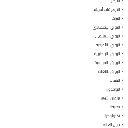
الأزهر
و
.
الأزهر قلب أفريقيا
ل
.
د
و
التراث
ا
ا
الرواق الإقتصادي
ل
ل
ن
م
الرواق التعليمي
ب
و
الرواق بالأوردية
و
ل
ي
الرواق بالإنجليزية
د
ا
ا
الرواق بالفرنسية
ل
ل
الرواق باللغات
ش
ن
ر
ب
الشباب
ي
و
الوافدون
ف
ي
ا
برلمان الأزهر
ل
تعليقك
ش
ر
تكنولوجيا
ي
حول العالم
ف