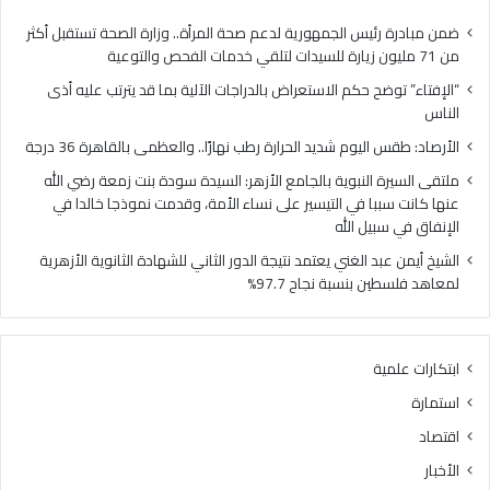
ح
ل
ح
ي
ضمن مبادرة رئيس الجمهورية لدعم صحة المرأة.. وزارة الصحة تستقبل أكثر
ك
و
من 71 مليون زيارة للسيدات لتلقي خدمات الفحص والتوعية
م
م
“الإفتاء” توضح حكم الاستعراض بالدراجات الآلية بما قد يترتب عليه أذى
ا
ش
الناس
ل
د
ا
ي
الأرصاد: طقس اليوم شديد الحرارة رطب نهارًا.. والعظمى بالقاهرة 36 درجة
س
د
ملتقى السيرة النبوية بالجامع الأزهر: السيدة سودة بنت زمعة رضي الله
ت
ا
عنها كانت سببا في التيسير على نساء الأمة، وقدمت نموذجا خالدا في
ع
ل
الإنفاق في سبيل الله
ر
ح
ا
ر
الشيخ أيمن عبد الغني يعتمد نتيجة الدور الثاني للشهادة الثانوية الأزهرية
ض
ا
لمعاهد فلسطين بنسبة نجاح 97.7%
ب
ر
ا
ة
ل
ر
ابتكارات علمية
د
ط
ر
ب
استمارة
ا
ن
اقتصاد
ج
ه
ا
ا
الأخبار
ت
رً