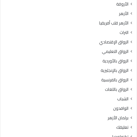
الأروقة
ا
ا
ل
.
الأزهر
آ
.
الأزهر قلب أفريقيا
ل
و
ي
ا
التراث
ة
ل
الرواق الإقتصادي
ب
ع
م
ظ
الرواق التعليمي
ا
م
الرواق بالأوردية
ق
ى
د
الرواق بالإنجليزية
ب
ي
ا
الرواق بالفرنسية
ت
ل
الرواق باللغات
ر
ق
ت
ا
الشباب
ب
ه
الوافدون
ع
ر
ل
ة
برلمان الأزهر
ي
3
تعليقك
ه
6
أ
د
تكنولوجيا