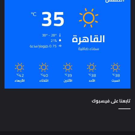
35
℃
القاهرة
38º - 28º
21%
0.75 كيلومتر/ساعة
سماء صافية
42
40
39
38
38
℃
℃
℃
℃
℃
السبت
الأحد
الأثنين
الثلاثاء
الأربعاء
تابعنا على فيسبوك