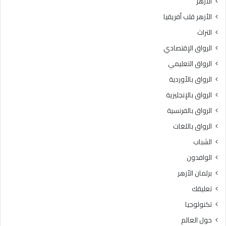
الأزهر
ل
ا
الأزهر قلب أفريقيا
ج
ه
ا
ا
التراث
م
ة
الرواق الإقتصادي
ع
و
ا
ا
الرواق التعليمي
ت
ل
الرواق بالأوردية
2
ت
0
الرواق بالإنجليزية
ظ
2
ا
الرواق بالفرنسية
6
ه
الرواق باللغات
ر
ب
الشباب
ا
الوافدون
ل
ن
برلمان الأزهر
ع
تعليقك
م
»
تكنولوجيا
ع
حول العالم
ل