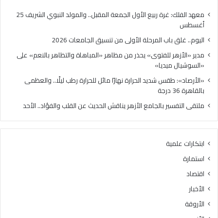
ب
ل
ا
ف
معهد الفلك: غرة ربيع الأول الجمعة المقبل.. والمولد النبوي الشريف 25
ل
ت
أغسطس
م
و
اليوم.. غلق باب المرحلة الأولى من تنسيق الجامعات 2026
ر
ى
ح
»
مدير «الأزهر للفتوى» يحذر من مظاهر «المباهاة والتظاهر بالنعم» على
ل
ي
«السوشيال ميديا»
ة
ح
«الأرصاد»: طقس شديد الحرارة نهارًا مائل للحرارة رطب ليلًا.. والعظمى
ا
ذ
بالقاهرة 36 درجة
ل
ر
أ
م
ملتقى التفسير بالجامع الأزهر يناقش الحديث عن القلب والفؤاد.. الأحد
و
ن
ل
م
ى
ظ
ابتكارات علمية
م
ا
ن
ه
استمارة
ت
ر
اقتصاد
ن
«
س
ا
الأخبار
ي
ل
الأروقة
ق
م
ا
ب