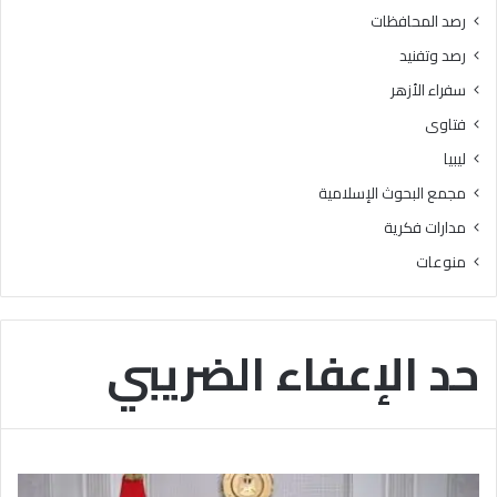
ى
رصد المحافظات
«
رصد وتفنيد
ا
ل
سفراء الأزهر
س
فتاوى
و
ش
ليبيا
ي
مجمع البحوث الإسلامية
ا
ل
مدارات فكرية
م
منوعات
ي
د
ي
ا
حد الإعفاء الضريبي
»