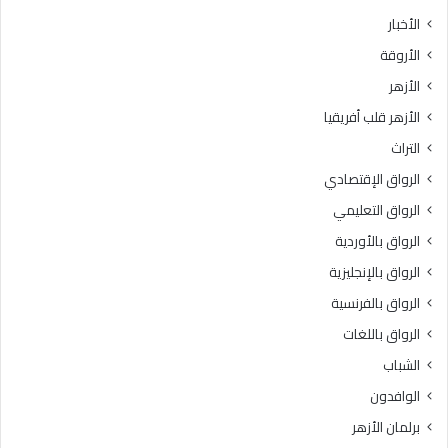
ث
ط
الأخبار
ا
ق
الأروقة
ن
ة
ي
و
الأزهر
ل
ع
الأزهر قلب أفريقيا
ل
ظ
ش
ا
التراث
ه
ل
الرواق الإقتصادي
ا
م
د
ن
الرواق التعليمي
ة
و
الرواق بالأوردية
ا
ف
ل
الرواق بالإنجليزية
يَّ
ث
ة
الرواق بالفرنسية
ا
.
الرواق باللغات
ن
.
و
أ
الشباب
ي
م
الوافدون
ة
ي
ا
ن
برلمان الأزهر
ل
(