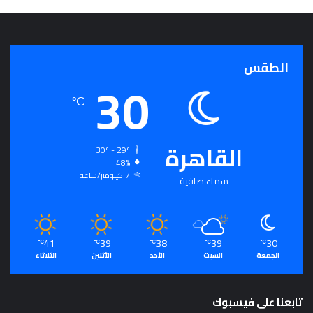
ج
ر
أ
س
الطقس
ا
30
س
℃
ل
ت
ح
القاهرة
ق
30º - 29º
ي
48%
ق
7 كيلومتر/ساعة
سماء صافية
ا
ل
سِّ
ل
41
39
38
39
30
℃
℃
℃
℃
℃
م
الجمعة
السبت
الأحد
الأثنين
الثلاثاء
ا
ل
م
تابعنا على فيسبوك
ج