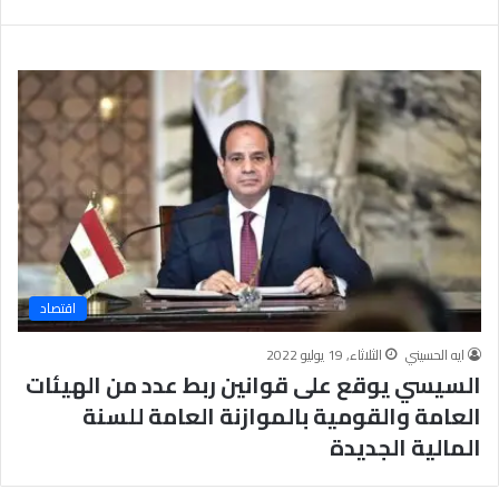
ب
يَّ
ة
ة
ن
ا
ج
ل
ا
إ
ح
ي
9
م
7
ا
.
ن
7
يَّ
%
ة
و
ا
اقتصاد
ل
أ
ايه الحسيني
الثلاثاء, 19 يوليو 2022
خ
السيسي يوقع على قوانين ربط عدد من الهيئات
ل
ا
العامة والقومية بالموازنة العامة للسنة
ق
المالية الجديدة
يَّ
ة
ح