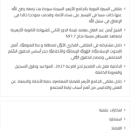
ا
ي
ل
ا
ملتقى السيرة النبوية بالجامع الأزهر: السيدة سودة بنت زمعة رضي الله
غ
ل
عنها كانت سببا في التيسير على نساء الأمة، وقدمت نموذجا خالدا في
ن
م
الإنفاق في سبيل الله
ي
ل
الشيخ أيمن عبد الغني يعتمد نتيجة الدور الثاني للشهادة الثانوية الأزهرية
ي
ت
لمعاهد فلسطين بنسبة نجاح 97.7%
ع
ق
ت
ى
خلال مشاركته في الملتقى الفكري الأوَّل لمنطقة وعظ المنوفيَّة.. أمين
م
ا
(البحوث الإسلاميَّة): الهُويَّة الإيمانيَّة والأخلاقيَّة حجر أساس لتحقيق السِّلم
د
ل
المجتمعي ومصدر لتحقيق الرُّقي
ن
ف
الداخلية تفتح باب التقديم لحج القرعة 2027.. المواعيد وطرق التسجيل
ت
ك
والشروط الكاملة
ي
ر
ج
ي
خلال ملتقى الجامع الأزهر للقضايا المعاصرة: حفظ الأمانة والابتعاد عن
ة
ا
الغش والتدليس من أهم أسباب ترابط المجتمع
ا
ل
ل
أ
د
وَّ
ابتكارات علمية
و
ل
ر
ل
استمارة
ا
م
اقتصاد
ل
ن