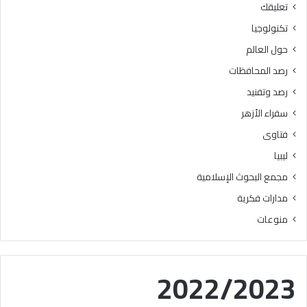
تعليقك
أ
ا
ز
ل
تكنولوجيا
ه
ب
حول العالم
ر
ح
ي
و
رصد المحافظات
ة
ث
رصد وتفنيد
ل
ا
م
ل
سفراء الأزهر
ع
إ
فتاوى
ا
س
ه
ل
ليبيا
د
ا
مجمع البحوث الإسلامية
ف
م
ل
يَّ
مدارات فكرية
س
ة
منوعات
ط
)
ي
:
ن
ا
ب
ل
2022/2023
ن
هُ
س
و