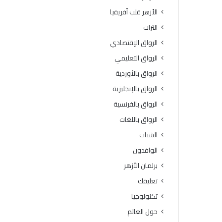
ة
و
الأزهر قلب أفريقيا
ا
ف
ل
يَّ
التراث
ث
ة
الرواق الإقتصادي
ا
.
ن
.
الرواق التعليمي
و
أ
الرواق بالأوردية
ي
م
ة
ي
الرواق بالإنجليزية
ا
ن
الرواق بالفرنسية
ل
(
أ
ا
الرواق باللغات
ز
ل
الشباب
ه
ب
ر
ح
الوافدون
ي
و
برلمان الأزهر
ة
ث
ل
ا
تعليقك
م
ل
تكنولوجيا
ع
إ
ا
س
حول العالم
ه
ل