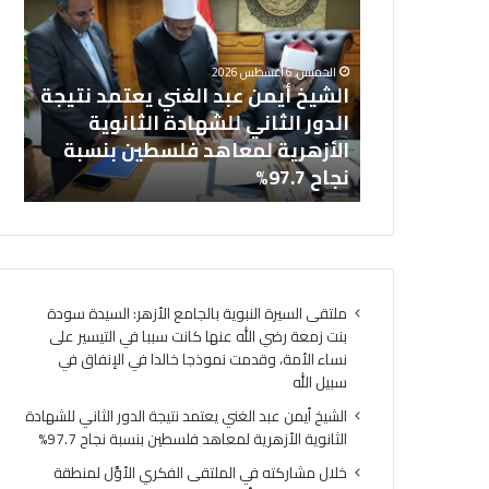
ش
ا
خل
ي
ل
بالجامع
ال
خ
م
الخميس, 6 أغسطس 2026
أ
ش
نت زمعة رضي
الشيخ أيمن عبد الغني يعتمد نتيجة
(ا
ي
ا
 التيسير على
الدور الثاني للشهادة الثانوية
ال
م
ر
ذجا خالدا
الأزهرية لمعاهد فلسطين بنسبة
لت
ن
ك
ه
نجاح 97.7%
لت
ع
ت
ب
ه
د
ف
ا
ي
ل
ا
غ
ل
ملتقى السيرة النبوية بالجامع الأزهر: السيدة سودة
ن
م
بنت زمعة رضي الله عنها كانت سببا في التيسير على
ي
ل
نساء الأمة، وقدمت نموذجا خالدا في الإنفاق في
ي
ت
سبيل الله
ع
ق
ت
ى
الشيخ أيمن عبد الغني يعتمد نتيجة الدور الثاني للشهادة
م
ا
الثانوية الأزهرية لمعاهد فلسطين بنسبة نجاح 97.7%
د
ل
خلال مشاركته في الملتقى الفكري الأوَّل لمنطقة
ن
ف