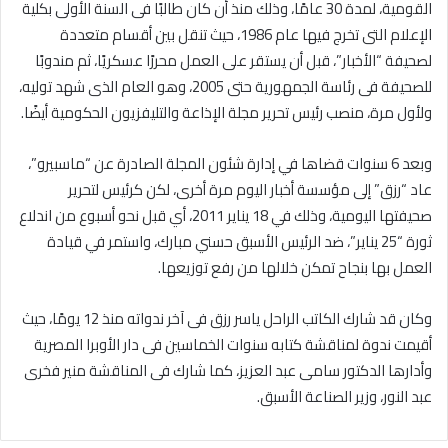
القومية، لمدة 30 عامًا، وذلك منذ أن كان طالبًا فى السنة الأولى بكلية
الإعلام التى تخرج فيها عام 1986، حيث تنقل بين أقسام متعددة
لصحيفة “الأخبار”، قبل أن يستقر على العمل محررًا عسكريًا، ثم مندوبًا
للصحيفة فى رئاسة الجمهورية حتى 2005، وهو العام الذى شهد توليه،
ولأول مرة، منصب رئيس تحرير مجلة الإذاعة والتليفزيون الحكومية أيضًا.
وبعد 6 سنوات قضاها في إدارة شئون المجلة الصادرة عن “ماسبيرو”،
عاد “رزق” إلى مؤسسة أخبار اليوم مرة أخرى، لكن كرئيس لتحرير
صحيفتها اليومية، وذلك في 18 يناير 2011، أي قبل نحو أسبوع من اندلاع
ثورة “25 يناير”، ضد الرئيس الأسبق حسني مبارك، واستمر في قيادة
العمل بها بنجاح تمكن خلالها من رفع توزيعها.
وكان قد شارك الكاتب الراحل ياسر رزق فى آخر ندواته منذ 12 يومًا، حيث
أقيمت ندوة لمناقشة كتابه سنوات الخماسين فى دار الأوبرا المصرية
وأدارها الدكتور سامى عبد العزيز، كما شارك فى المناقشة منير فخرى
عبد النور، وزير الصناعة الأسبق.