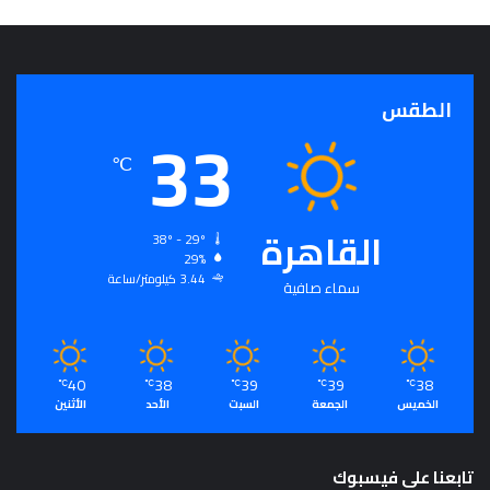
الطقس
33
℃
القاهرة
38º - 29º
29%
3.44 كيلومتر/ساعة
سماء صافية
40
38
39
39
38
℃
℃
℃
℃
℃
الخميس
الجمعة
السبت
الأحد
الأثنين
تابعنا على فيسبوك