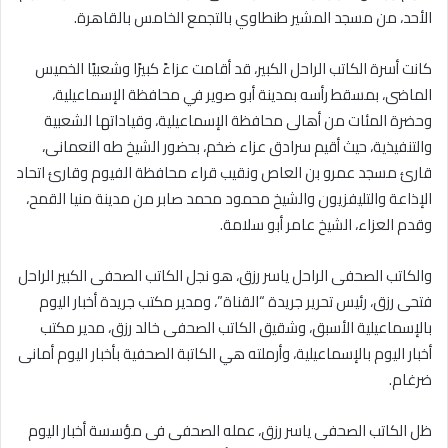
الأحد، من مسجد المشير طنطاوي بالتجمع الخامس‏ بالقاهرة.
كانت أسرة الكاتب الراحل الكبير، قد أقامت عزاءً كبيرًا وشعبيًا الخميس
الماضى، بمسقط رأسه بمدينة أبو صوير في محافظة الإسماعيلية،
وحضرة المئات من أهالى محافظة الإسماعيلية، وقياداتها الشعبية
والتنفيذية، حيث أقيم سرادق عزاء ضخم، بحضور الشيخ طه النعمانى،
قارئ مسجد عمرو بن العاص ونقيب قراء محافظة الفيوم وقارئ اتحاد
الإذاعة والتليفزيون والشيخ محمود محمد صابر من مدينة منيا القمح،
وقدم العزاء، الشيخ عامر أبو سلامة.
والكاتب الصحفى الراحل ياسر رزق، هو نجل الكاتب الصحفى الكبير الراحل
فتحى رزق، رئيس تحرير جريدة “القناة”، ومدير مكتب جريدة أخبار اليوم
بالإسماعيلية الأسبق، وشقيق الكاتب الصحفى خالد رزق، مدير مكتب
أخبار اليوم بالإسماعيلية، وأرملته هي الكاتبة الصحفية بأخبار اليوم أمانى
ضرغام.
ظل الكاتب الصحفى ياسر رزق، عمله الصحفى فى مؤسسة أخبار اليوم