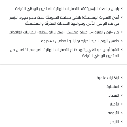
رئيس جامعة الأزهر يتفقد التصفيات النهائية للمشروع الوطني للقراءة
أمين (البحوث الإسلاميَّة) يلتقي محافظ المنوفيَّة لبحث دعم جهود الأزهر
في بناء الوعي الدِّيني ومواجهة التحديات الفكريَّة والمجتمعيَّة
من «أرض الفيروز».. اختتام معسكر «سفراء الوسطية» للطالبات الوافدات
طقس اليوم شديد الحرارة نهارا.. والعظمي 43 درجة
الشيخ أيمن عبدالغني يشهد ختام التصفيات النهائية للموسم الخامس من
المشروع الوطني للقراءة
ابتكارات علمية
استمارة
اقتصاد
الأخبار
الأروقة
الأزهر