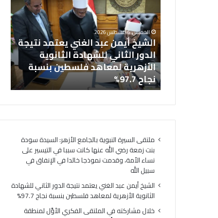
عبد
في
خل
الغني
المل
بالجامع
يعتمد
الفك
ال
الخميس, 6 أغسطس 2026
نتيجة
الأوَّ
نت زمعة رضي
الشيخ أيمن عبد الغني يعتمد نتيجة
(ا
الدور
لمنط
 التيسير على
الدور الثاني للشهادة الثانوية
ال
الثاني
وعظ
ذجا خالدا
الأزهرية لمعاهد فلسطين بنسبة
لت
للشهادة
المنوف
ه
نجاح 97.7%
لت
الثانوية
أمين
الأزهرية
(الب
لمعاهد
الإسل
فلسطين
الهُوي
بنسبة
الإيما
نجاح
والأخ
ملتقى السيرة النبوية بالجامع الأزهر: السيدة سودة
97.7%
حجر
بنت زمعة رضي الله عنها كانت سببا في التيسير على
أسا
نساء الأمة، وقدمت نموذجا خالدا في الإنفاق في
لتحق
سبيل الله
السِّل
المج
الشيخ أيمن عبد الغني يعتمد نتيجة الدور الثاني للشهادة
ومص
الثانوية الأزهرية لمعاهد فلسطين بنسبة نجاح 97.7%
لتحق
خلال مشاركته في الملتقى الفكري الأوَّل لمنطقة
الرُّق