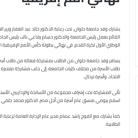
باب
الخميس, 6 أغسطس 2026
ال مشاركته في الملتقى الفكري
تقى
التقديم
ري
أوَّل لمنطقة وعظ المنوفيَّة.. أمين
لحج
ل
القرعة
لبحوث الإسلاميَّة): الهُويَّة
يشارك وفد جامعة حلوان، تحت رعاية الدكتور خالد عبد الغفار وزير 
الخميس, 6 أغسطس 2026
قة
2027..
إيمانيَّة والأخلاقيَّة حجر أساس
الداخلية تفتح باب 
القائم بعمل رئيس الجامعة والدكتور حسام رفاعي نائب رئيس الجام
المواعيد
حقيق السِّلم المجتمعي ومصدر
القرعة 2027
يَّة..
وطرق
الوطني الأول لكرة القدم، في نهائي بطولة كأس الأمم الإفريقية ال
حقيق الرُّقي
التسجيل والشروط ا
التسجيل
حوث
والشروط
اميَّة):
الكاملة
طلاب الأسرة من مختلف كليات الجامعة، إلى جانب مشاركة متميزة ل
َّة
الاتحاد، وأسرة ترحال.
نيَّة
لاقيَّة
تأتى المشاركة تحت إشراف مجموعة من الأساتذة والإداريين، الأستا
س
اسلام بيومي منسق عام أسرة من أجل مصر، الدكتور محمد حلمي من
يق
م
تمعي
كما يشارك مع الفوج راشد عصام مدير عام الإدارة العامة لرعاية الشب
در
الطلابية.
يق
ي