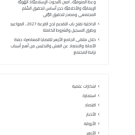
وعظ المنوفيَّة.. أمين (البحوث الإسلاميَّة): الهُويَّة
الإيمانيَّة والأخلاقيَّة حجر أساس لتحقيق السِّلم
المجتمعي ومصدر لتحقيق الرُّقي
الداخلية تفتح باب التقديم لحج القرعة 2027.. المواعيد
وطرق التسجيل والشروط الكاملة
خلال ملتقى الجامع الأزهر للقضايا المعاصرة: حفظ
الأمانة والابتعاد عن الغش والتدليس من أهم أسباب
ترابط المجتمع
ابتكارات علمية
استمارة
اقتصاد
الأخبار
الأروقة
الأزهر