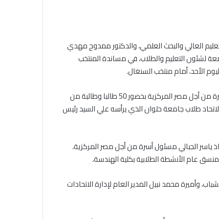
الجامع
الأزهر
للقضايا
الخميس, 6 أغسطس 2026
المعاصرة:
خلال ملتقى الجامع الأزهر للقضايا
التعليم العالي والبحث العلمي، والدكتور ممدوح مهدي
حفظ
التقديم لحج
المعاصرة: حفظ الأمانة والابتعاد عن
عة لشئون التعليم والطلاب، في مساندة المنتخب
الأمانة
.. المواعيد وطرق
الغش والتدليس من أهم أسباب
والابتعاد
يوم الأحد، أمام منتخب السنغال.
لكاملة
ترابط المجتمع
عن
الغش
يسافر وفد جامعة حلوان من الطلاب بمشاركة فعالة من طلاب أسرة من أجل مصر المركزية بحضور 50 طالبا وطالبة من
والتدليس
اتحاد طلاب جامعة حلوان الذي يرأسه علي السيد رئيس
من
أهم
أسباب
ترابط
ذ ياسر الجبالي مسئول أسرة من أجل مصر المركزية،
المجتمع
سق عام الأنشطة الطلابية بكلية الهندسة،
اب، وأميرة محمد نبيل المدير العام لإدارة الاتحادات