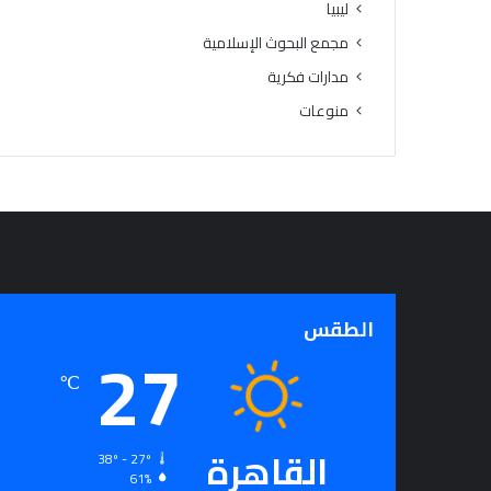
ليبيا
مجمع البحوث الإسلامية
مدارات فكرية
منوعات
الطقس
27
℃
القاهرة
38º - 27º
61%