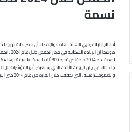
لغني
منهج
نسمة
أزهري
جديد
الأربعاء, 5 أغسطس 2026
فيات
لترسيخ
شيخ أيمن عبدالغني يشهد ختام
الأربعاء, 5 أغسطس 2026
ئية
إتقان
تصفيات النهائية للموسم
“التجويد الميسر”..
وسم
تلاوة
خامس من المشروع الوطني
جديد لترسيخ إتقان ت
مس
القرآن
أكد الجهاز المركزي للتعبئة العامة والإحصاء أن مصر بذلت جهودا كبير
قراءة
الكريم لتلاميذ المرح
الكريم
روع
لتلاميذ
نسمة عام 2014 بانخفاض قدره 800 ألف نسمة وبنسبة قدرها 36.4%.
ني
المرحلة
ءة
الابتدائية
جاء ذلك في بيان اليوم / الأحد / الذي يستعرض أبرز المؤشرات الإيجا
والديموجـــرافيــه ، التي تحققت خلال الفترة من عام 2014 حتى الان .