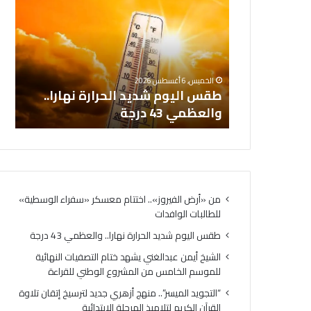
شديد
عبدا
الحرارة
يشهد
نهارا..
ختام
والعظمي
التص
ال
43
النها
تتام معسكر
ال
الخميس, 6 أغسطس 2026
درجة
للم
البات
طقس اليوم شديد الحرارة نهارا..
ال
الخا
والعظمي 43 درجة
لل
من
المش
الوط
للقرا
من «أرض الفيروز».. اختتام معسكر «سفراء الوسطية»
للطالبات الوافدات
طقس اليوم شديد الحرارة نهارا.. والعظمي 43 درجة
الشيخ أيمن عبدالغني يشهد ختام التصفيات النهائية
للموسم الخامس من المشروع الوطني للقراءة
“التجويد الميسر”.. منهج أزهري جديد لترسيخ إتقان تلاوة
القرآن الكريم لتلاميذ المرحلة الابتدائية