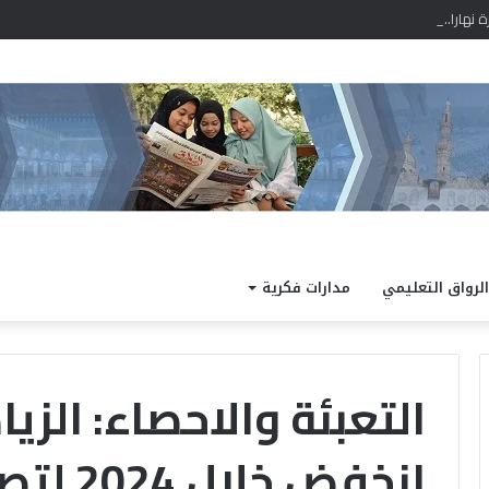
را.. والعظمي 43 درجة
الرواق التعليمي
مدارات فكرية
التعبئة والاحصاء: الزي
خ
“التجويد
الميسر”..