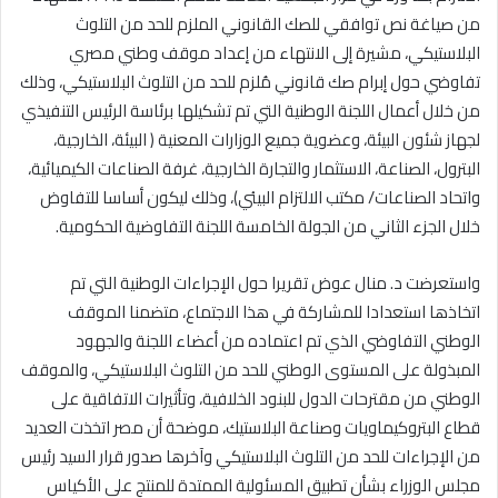
من صياغة نص توافقي للصك القانوني الملزم للحد من التلوث
البلاستيكي، مشيرة إلى الانتهاء من إعداد موقف وطني مصري
تفاوضي حول إبرام صك قانوني مُلزم للحد من التلوث البلاستيكي، وذلك
من خلال أعمال اللجنة الوطنية التي تم تشكيلها برئاسة الرئيس التنفيذي
لجهاز شئون البيئة، وعضوية جميع الوزارات المعنية ( البيئة، الخارجية،
البترول، الصناعة، الاستثمار والتجارة الخارجية، غرفة الصناعات الكيميائية،
واتحاد الصناعات/ مكتب الالتزام البيئي)، وذلك ليكون أساسا للتفاوض
خلال الجزء الثاني من الجولة الخامسة اللجنة التفاوضية الحكومية.
واستعرضت د. منال عوض تقريرا حول الإجراءات الوطنية التي تم
اتخاذها استعدادا للمشاركة في هذا الاجتماع، متضمنا الموقف
الوطني التفاوضي الذي تم اعتماده من أعضاء اللجنة والجهود
المبذولة على المستوى الوطني للحد من التلوث البلاستيكي، والموقف
الوطني من مقترحات الدول للبنود الخلافية، وتأثيرات الاتفاقية على
قطاع البتروكيماويات وصناعة البلاستيك، موضحة أن مصر اتخذت العديد
من الإجراءات للحد من التلوث البلاستيكي وآخرها صدور قرار السيد رئيس
مجلس الوزراء بشأن تطبيق المسئولية الممتدة للمنتج على الأكياس