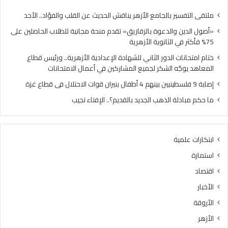
في
لجم
الثانوية
الم
ملتقى التفسير بالجامع الأزهر يناقش الحديث عن القلب والفؤاد.. الأحد
الأزهرية
في
«أصول الدين والدعوة بالزقازيق» تقدم منحة مجانية للطلاب الحاصلين على
أعم
75% فأكثر في الثانوية الأزهرية
الام
ختام امتحانات الدور الثاني للشهادة الإعدادية الأزهرية.. ورئيس قطاع
المعاهد يوجّه الشكر لجميع المشاركين في أعمال الامتحانات
إصابة 9 فلسطينيين بينهم 4 أطفال بنيران قوات الاحتلال فى قطاع غزة
ما حكم مبادلة الذهب الجديد بالقديم؟.. الإفتاء تجيب
ابتكارات علمية
استمارة
اقتصاد
الأخبار
الأروقة
الأزهر