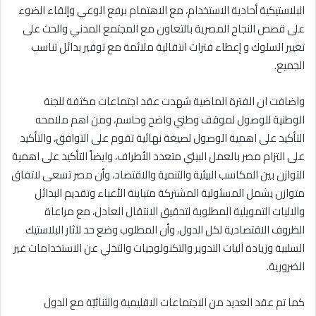
البلاستيكية أحادية الاستخدام، مع الاهتمام برفع الوعي وإلقاء الضوء
على قصص النجاح المصرية بالتعاون مع المجتمع المدني والحث على
تغيير السلوك و إعطاء فترات انتقالية ملائمة مع توفير بدائل تناسب
الجميع.
واضافت ان الفترة الماضية شهدت عقد اجتماعات مكثفة للجنة
الوطنية للوصول لموقف وطني واضح وحاسم، ومن اهم ملامحه
التأكيد على اهمية الوصول لصيغة نهائية تقوم على التوافق، والتأكيد
على التزام مصر بالعمل البيئي متعدد الأطراف، وايضاً التأكيد على اهمية
التوازن بين المكاسب البيئية والتنمية والاقتصاد، وأن مصر تسعى لاتفاق
متوازن يشمل المسئولية المشتركة متباينة الأعباء وتقديم البدائل
والاليات التمويلية المطلوبة لتحقيق الانتقال العادل، مع مراعاة
الظروف الاقتصادية لكل الدول، وأن المطلوب وضع حد لآثار البلاستيك
السلبية وزيادة آليات التدوير والتكنولوجيات والتخلي عن الاستخدامات غير
الضرورية.
كما تم عقد العديد من الاجتماعات الاقليمية والثنائيّة مع الدول