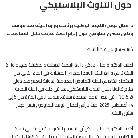
حول التلوث البلاستيكي
د. منال عوض: اللجنة الوطنية برئاسة وزارة البيئة تعد موقف
وطني مصري تفاوضي حول إبرام الصك لعرضه خلال المفاوضات
كتبت- سوسن عبد الباسط
أعلنت الدكتورة منال عوض وزيرة التنمية المحلية والمكلفة بمهام وزارة
البيئة ترأس وزارة البيئة الوفد المصري المشارك في الجزء الثاني من
الاجتماع الخامس للجنة التفاوض الحكومية الدولية لوضع صك دولي
ملزم قانونًا بشأن التلوث البلاستيكي، بما في ذلك في البيئة البحرية
(INC-5.2)، في قصر الأمم المتحدة بجنيف، سويسرا، في الفترة من 5 إلى
14 أغسطس 2025، حيث يترأس أعمال الوفد التفاوضى رئيس جهاز
شئون البيئة.
أكدت الدكتورة منال عوض أن الاجتماع الأخير للجنة يهدف إلى تنفيذ
الالتزام بما ورد في قرار الجمعية العامة للأمم المتحدة 5\14، للانتهاء