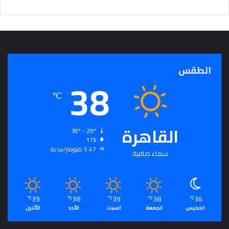
الطقس
38
℃
القاهرة
38º - 29º
11%
5.47 كيلومتر/ساعة
سماء صافية
39
38
39
38
36
℃
℃
℃
℃
℃
الخميس
الجمعة
السبت
الأحد
الأثنين