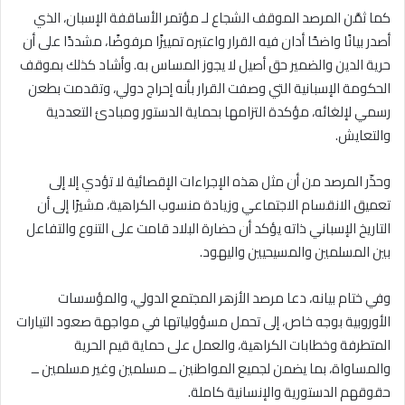
كما ثمَّن المرصد الموقف الشجاع لـ مؤتمر الأساقفة الإسبان، الذي
أصدر بيانًا واضحًا أدان فيه القرار واعتبره تمييزًا مرفوضًا، مشددًا على أن
حرية الدين والضمير حق أصيل لا يجوز المساس به. وأشاد كذلك بموقف
الحكومة الإسبانية التي وصفت القرار بأنه إحراج دولي، وتقدمت بطعن
رسمي لإلغائه، مؤكدة التزامها بحماية الدستور ومبادئ التعددية
والتعايش.
وحذّر المرصد من أن مثل هذه الإجراءات الإقصائية لا تؤدي إلا إلى
تعميق الانقسام الاجتماعي وزيادة منسوب الكراهية، مشيرًا إلى أن
التاريخ الإسباني ذاته يؤكد أن حضارة البلاد قامت على التنوع والتفاعل
بين المسلمين والمسيحيين واليهود.
وفي ختام بيانه، دعا مرصد الأزهر المجتمع الدولي، والمؤسسات
الأوروبية بوجه خاص، إلى تحمل مسؤولياتها في مواجهة صعود التيارات
المتطرفة وخطابات الكراهية، والعمل على حماية قيم الحرية
والمساواة، بما يضمن لجميع المواطنين ــ مسلمين وغير مسلمين ــ
حقوقهم الدستورية والإنسانية كاملة.