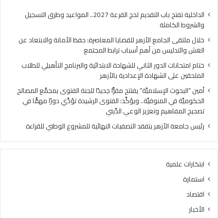
من
الإع
أهم
بالأ
الداخلية تفتح باب التقديم لحج القرعة 2027.. المواعيد وطرق التسجيل
أسباب
والشروط الكاملة
ترابط
خلال ملتقى الجامع الأزهر للقضايا المعاصرة: حفظ الأمانة والابتعاد عن
المجتمع
الغش والتدليس من أهم أسباب ترابط المجتمع
ختام امتحانات الدور الثاني للشهادة الابتدائية والبرنامج التأهيلي للطلاب
الملحقين على الشهادة الإعدادية بالأزهر
أمين “البحوث الإسلاميَّة” يفتتح مقرًّا جديدًا للجنة الفتوى بمجمَّع المصالح
الحكوميَّة في المنوفيَّة.. ويؤكِّد: الفتوى الرشيدة تؤدِّي دورًا مهمًّا في
تصحيح المفاهيم وتعزيز الوعي الدِّيني
رئيس جامعة الأزهر يتفقد التصفيات النهائية للمشروع الوطني للقراءة
ابتكارات علمية
استمارة
اقتصاد
الأخبار