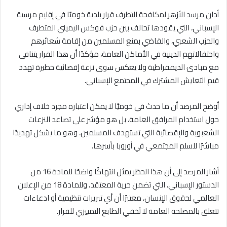
أدان مرسد الأزهر لمكافحة التطرف قرار بلدية خوميَّا في إقليم مرسية
الإسباني، التي يقودها تحالف بين حزب فوكس اليميني المتطرف
والحزب الشعبي، والقاضي بمنع المسلمين من إقامة شعائرهم
واحتفالاتهم الدينية في الأماكن العامة، مؤكدًا أن هذا القرار يتنافى
مع مبادئ الديمقراطية ولا يعكس سوى نزعة إقصائية خطيرة تهدد
قيم التعايش المشترك في المجتمع الإسباني.
أوضح المرصد أن ما حدث في خوميَّا لا يمكن اعتباره مجرد خلاف إداري
حول استخدام المرافق العامة، بل هو مؤشر على تصاعد النزعات
الشعبوية والإقصائية التي تستهدف المسلمين، وهو ما يشكل تهديدًا
مباشرًا للسلم المجتمعي في أوروبا بأسرها.
أشار المرصد إلى أن هذا الحظر يمثل انتهاكًا واضحًا للمادة 16 من
الدستور الإسباني، التي تضمن حرية المعتقد، وللمادة 18 من الإعلان
العالمي لحقوق الإنسان، معتبرًا أن أي تبريرات تنظيمية أو ادعاءات
تتعلق بالمصلحة العامة لا تُخفي الطابع التمييزي للقرار.