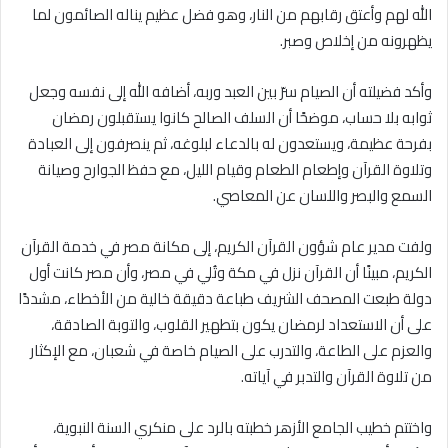
الله لهم وأعتق رقابهم من النار، وهو فضل عظيم يناله الصائمون لما
يظهرونه من إخلاص وصبر.
وأكد فضيلته أن الصيام سرّ بين العبد وربه، أضافه الله إلى نفسه وجعل
ثوابه بلا حساب، موضحًا أن السلف الصالح كانوا يستقبلون رمضان
بفرحة عظيمة، ويستعدون له بالدعاء لبلوغه، ثم ينصرفون إلى العبادة
وتلاوة القرآن وإطعام الطعام وقيام الليل، مع حفظ الجوارح وصيانة
السمع والبصر واللسان عن المعاصي.
ولفت مدير عام شؤون القرآن الكريم، إلى مكانة مصر في خدمة القرآن
الكريم، مبينًا أن القرآن نزل في مكة وتُلي في مصر، وأن مصر كانت أول
دولة طبعت المصحف الشريف طباعة دقيقة خالية من الأخطاء، مشددًا
على أن الاستعداد لرمضان يكون بتطهير القلوب، والتوبة الصادقة،
والعزم على الطاعة، والتدرب على الصيام خاصة في شعبان، مع الإكثار
من تلاوة القرآن والتدبر في آياته.
واختتم خطيب الجامع الأزهر خطبته بالرد على منكري السنة النبوية،