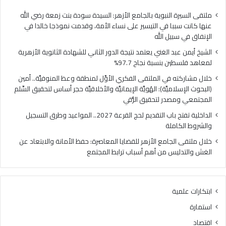
فلسطين
الهُو
بنسبة
الإيم
ملتقى السيرة النبوية بالجامع الأزهر: السيدة سودة بنت زمعة رضي الله
نجاح
والأ
عنها كانت سببا في التيسير على نساء الأمة، وقدمت نموذجا خالدا في
97.7%
حجر
الإنفاق في سبيل الله
أس
الشيخ أيمن عبد الغني يعتمد نتيجة الدور الثاني للشهادة الثانوية الأزهرية
لتح
لمعاهد فلسطين بنسبة نجاح 97.7%
السّ
الم
خلال مشاركته في الملتقى الفكري الأوَّل لمنطقة وعظ المنوفيَّة.. أمين
ومص
(البحوث الإسلاميَّة): الهُويَّة الإيمانيَّة والأخلاقيَّة حجر أساس لتحقيق السِّلم
لتح
المجتمعي ومصدر لتحقيق الرُّقي
الرُّ
الداخلية تفتح باب التقديم لحج القرعة 2027.. المواعيد وطرق التسجيل
والشروط الكاملة
خلال ملتقى الجامع الأزهر للقضايا المعاصرة: حفظ الأمانة والابتعاد عن
الغش والتدليس من أهم أسباب ترابط المجتمع
ابتكارات علمية
استمارة
اقتصاد