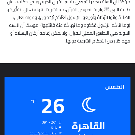
مؤكدًا أن السنة مصدر تشريعي يفسر القرآن الكريم ويبين أحكامه، وأن
طاعة النبي ﷺ واجبة بنصوص القرآن، مستشهدًا بقوله تعالى: ﴿وَأَقِيمُوا
الصَّلَاةَ وَآتُوا الزَّكَاةَ وَأَطِيعُوا الرَّسُولَ لَعَلَّكُمْ تُرْحَمُونَ﴾، وقوله تعالى:
﴿وَمَا آتَاكُمُ الرَّسُولُ فَخُذُوهُ وَمَا نَهَاكُمْ عَنْهُ فَانْتَهُوا﴾، موضحًا أن السنة
النبوية هي التطبيق العملي للقرآن، ولا يمكن إقامة أركان الإسلام أو
فهم كثير من الأحكام الشرعية دونها.
الطقس
26
℃
القاهرة
39º - 26º
61%
3.02 كيلومتر/ساعة