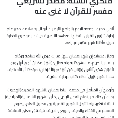
منكري السنة: مصدر تشريعي
مفسر للقرآن لا غنى عنه
ألقى خطبة الجمعة اليوم بالجامع الأزهر، د. أبو اليزيد سلامة، مدير عام
إدارة شؤون القرآن بـقطاع المعاهد الأزهرية، حيث دار موضوع الخطبة
حول: «أظلنا شهر عظيم مبارك».
وقال فضيلته إن شهر رمضان شهرٌ مبارك فرض الله صيامه وزكّاه
بالقرآن الكريم، مستشهدًا بقوله تعالى: ﴿شَهْرُ رَمَضَانَ الَّذِي أُنزِلَ فِيهِ
الْقُرْآنُ هُدًى لِّلنَّاسِ وَبَيِّنَاتٍ مِّنَ الْهُدَىٰ وَالْفُرْقَانِ﴾، مؤكدًا أن الله شرف
هذا الشهر بنزول أعظم كتاب لهداية البشرية.
وأوضح أن المتأمل في حكمة ارتباط رمضان بالشهور القمرية(الهجري)
يدرك أن ذلك من تمام العدل الإلهي؛ إذ أن الشهور الشمسية(الميلادية)
ثابتة لا تتغير، بينما تتبدل الشهور القمرية بين فصول العام، ليصوم
المسلم في الشتاء والصيف والربيع والخريف، فيتحقق معنى المشقة
التي يتساوى فيها المسلمون عبر الزمن.