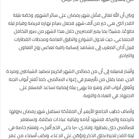
وبيّن أن الله تعالى فضّل شهر رمضان على سائر الشهور، وخصّه بليلة
القدر التي هي خير من ألف شهر، فجعل صيام نهاره فريضة وقيام ليله
تطوعًا، مشيدًا بما يميز المصريين خلال هذا الشهر من صور التكافل
الاجتماعي، حيث تتحول الشوارع والطرق العامة ومحطات القطارات
قبيل أذان المغرب إلى مشاهد إنسانية راقية تعكس روح التعاون
والتراحم.
وأشار فضيلته إلى أن من خصائص الشهر الكريم تصفيد الشياطين ومردة
الجن، مما يقلل من تأثيرهم في إغواء الصائمين، كما تُفتح أبواب الجنة
وتُغلق أبواب النار، وهو ما يهيئ بيئة إيمانية تساعد المسلم على
الاجتهاد في العبادة والتوبة.
وأضاف خطيب الجامع الأزهر، أن الملائكة تستقبل شهر رمضان بنزولها
بالرحمة والبركة، فتشهد أيامه ولياليه عبادات مكثفة، وتستغفر
للصائمين حتى يفطروا، وتنادي: «يا باغي الخير أقبل»، وتنتشر خاصة في
ليلة القدر لتحيط بحلق الذكر وتؤمّن على الدعاء، وتكتب أسماء من غفر