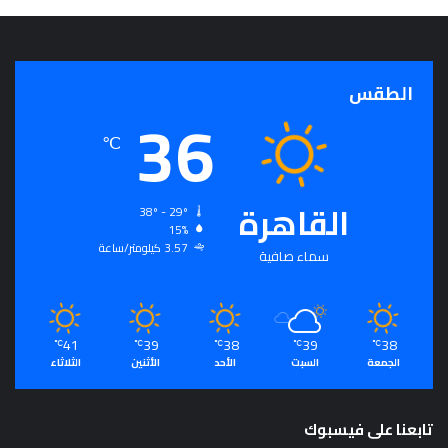
الطقس
36
℃
القاهرة
38º - 29º
15%
3.57 كيلومتر/ساعة
سماء صافية
41
39
38
39
38
℃
℃
℃
℃
℃
الجمعة
السبت
الأحد
الأثنين
الثلاثاء
تابعنا على فيسبوك