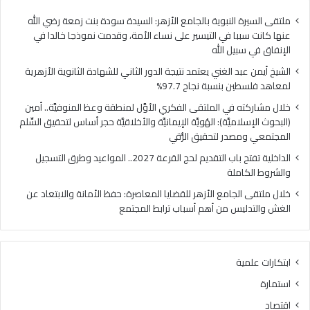
فلسطين
الهُو
بنسبة
الإيم
ملتقى السيرة النبوية بالجامع الأزهر: السيدة سودة بنت زمعة رضي الله
نجاح
والأ
عنها كانت سببا في التيسير على نساء الأمة، وقدمت نموذجا خالدا في
97.7%
حجر
الإنفاق في سبيل الله
أس
الشيخ أيمن عبد الغني يعتمد نتيجة الدور الثاني للشهادة الثانوية الأزهرية
لتح
لمعاهد فلسطين بنسبة نجاح 97.7%
السّ
الم
خلال مشاركته في الملتقى الفكري الأوَّل لمنطقة وعظ المنوفيَّة.. أمين
ومص
(البحوث الإسلاميَّة): الهُويَّة الإيمانيَّة والأخلاقيَّة حجر أساس لتحقيق السِّلم
لتح
المجتمعي ومصدر لتحقيق الرُّقي
الرُّ
الداخلية تفتح باب التقديم لحج القرعة 2027.. المواعيد وطرق التسجيل
والشروط الكاملة
خلال ملتقى الجامع الأزهر للقضايا المعاصرة: حفظ الأمانة والابتعاد عن
الغش والتدليس من أهم أسباب ترابط المجتمع
ابتكارات علمية
استمارة
اقتصاد