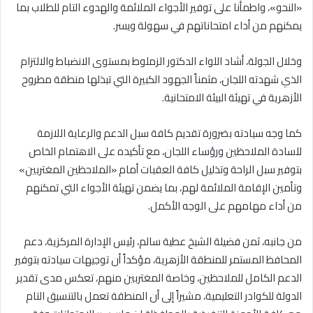
«النحو»، واطمأنا على توفير الأجواء الملائمة والهدوء التام للطلاب بما
يمكنهم من أداء امتحاناتهم في سهولة ويسر.
وخلال الجولة، أشاد اللواء الدكتور الزملوط بمستوى الانضباط والالتزام
الذي شهدته اللجان، مثمناً الجهود الكبيرة التي تبذلها منطقة مطروح
الأزهرية في تهيئة البيئة الامتحانية.
كما وجه سيادته بضرورة تقديم كافة سبل الدعم والرعاية اللازمة
للسادة الملاحظين ورؤساء اللجان، مع تأكيده على الاهتمام الخاص
بتوفير سبل الراحة وتذليل كافة العقبات أمام «الملاحظين المغتربين»
وتأمين الإقامة الملائمة لهم، بما يضمن تهيئة الأجواء التي تمكنهم
من أداء مهامهم على الوجه الأكمل.
من جانبه، ثمن فضيلة الشيخ عطية سالم، رئيس الإدارة المركزية، دعم
المحافظ المستمر للمنطقة الأزهرية، مؤكداً أن توجيهات سيادته بتوفير
الدعم الكامل للملاحظين، وخاصة المغتربين منهم، تعكس مدى تقدير
الدولة للكوادر التعليمية، مشيراً إلى أن المنطقة تعمل بالتنسيق التام