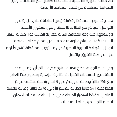
مع كافة الأجهزة التنفيذية بالمحافظة لضمان سير الامتحانات وفق
الضوابط المعتمدة من قطاع المعاهد الأزهرية.
هذا وقد حرص المحافظ وفضيلة رئيس المنطقة خلال الزيارة على
التواصل المباشر مع الطلاب؛ للاطمئنان على مستوى الأسئلة
ووضوحها، حيث وجه المحافظ رسالة تحفيزية للطلاب حول مكانة الأزهر
الشريف كمنارة للعلم والوسطية، معلناً عن تقديم مكافآت قيمة
لأوائل الشهادة الثانوية الأزهرية على مستوى المحافظة، تشجيعاً لهم
على مواصلة التفوق والتميز.
وفي ختام الجولة، أوضح فضيلة الشيخ عطية سالم، أن إجمالي عدد
المتقدمين لامتحانات الشهادة الثانوية الأزهرية بمطروح هذا العام
يبلغ 798 طالباً وطالبة، موزعين على 9 لجان رئيسية بمختلف مراكز
المحافظة 541 طالباً وطالبة للقسم الأدبي، و257 طالباً وطالبة للقسم
العلمي، مؤكداً استمرار المنطقة في تذليل كافة العقبات لضمان
انتظام اللجان حتى ختام الامتحانات.