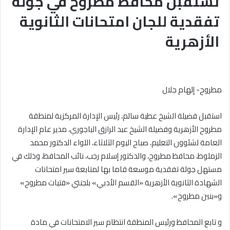
تستقبل محافظ مطروح في جولة
تفقدية للجان امتحانات الثانوية
الأزهرية
مطروح- إلهام جلال
استقبل فضيلة الشيخ عطية سالم، رئيس الإدارة المركزية لمنطقة
مطروح الأزهرية وفضيلة الشيخ عبد الرازق الباجوري، مدير عام الإدارة
العامة لشئوون التعليم، صباح اليوم الثلاثاء، اللواء الدكتور محمد
الزملوط، محافظ مطروح، والدكتور إسلام رجب، نائب المحافظ، وذلك في
مستهل جولة تفقدية موسعة قاما بها لمتابعة سير امتحانات
الشهادة الثانوية الأزهرية «القسم الأدبي» بلجنتي «فتيات مطروح»
و«بنين مطروح».
و تابع المحافظ ورئيس المنطقة انتظام سير الامتحانات في مادة