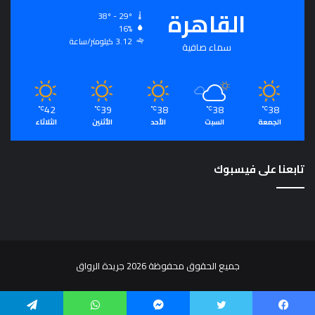
القاهرة
38º - 29º
16%
3.12 كيلومتر/ساعة
سماء صافية
42
39
38
38
38
℃
℃
℃
℃
℃
الجمعة
السبت
الأحد
الأثنين
الثلاثاء
تابعنا على فيسبوك
جميع الحقوق محفوظة 2026 جريدة الرواق