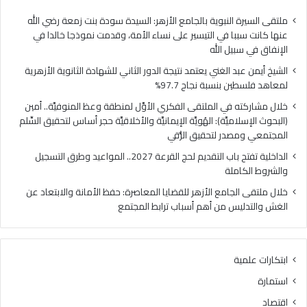
فلسطين
الهُو
بنسبة
الإيم
ملتقى السيرة النبوية بالجامع الأزهر: السيدة سودة بنت زمعة رضي الله
نجاح
والأ
عنها كانت سببا في التيسير على نساء الأمة، وقدمت نموذجا خالدا في
97.7%
حجر
الإنفاق في سبيل الله
أس
الشيخ أيمن عبد الغني يعتمد نتيجة الدور الثاني للشهادة الثانوية الأزهرية
لتح
لمعاهد فلسطين بنسبة نجاح 97.7%
السّ
الم
خلال مشاركته في الملتقى الفكري الأوَّل لمنطقة وعظ المنوفيَّة.. أمين
ومص
(البحوث الإسلاميَّة): الهُويَّة الإيمانيَّة والأخلاقيَّة حجر أساس لتحقيق السِّلم
لتح
المجتمعي ومصدر لتحقيق الرُّقي
الرُّ
الداخلية تفتح باب التقديم لحج القرعة 2027.. المواعيد وطرق التسجيل
والشروط الكاملة
خلال ملتقى الجامع الأزهر للقضايا المعاصرة: حفظ الأمانة والابتعاد عن
الغش والتدليس من أهم أسباب ترابط المجتمع
ابتكارات علمية
استمارة
اقتصاد