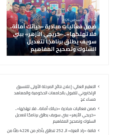
مبادرة
العز
«حياتك
الـ
أمانة..
252
الأحد, 9 أغسطس 2026
فلا
تنطل
تائج المرحلة
ضمن فعاليات مبادرة «حياتك أمانة..
تهلكها»..
بأكثر
روني للقبول
فلا تهلكها».. «خريجي الأزهر» ببني
«خريجي
من
والمعاهد
سويف يطلق برنامجًا لتعديل
الأزهر»
4226
السلوك وتصحيح المفاهيم
ال
ببني
طنًا
سويف
من
يطلق
المس
برنامجًا
الإنس
لتعديل
إلى
السلوك
قطاع
التعليم العالي: إعلان نتائج المرحلة الأولى للتنسيق
وتصحيح
غزة
الإلكتروني للقبول بالجامعات الحكومية والمعاهد
المفاهيم
مساء غدٍ
ضمن فعاليات مبادرة «حياتك أمانة.. فلا تهلكها»..
«خريجي الأزهر» ببني سويف يطلق برنامجًا لتعديل
السلوك وتصحيح المفاهيم
قافة «زاد العزة» الـ 252 تنطلق بأكثر من 4226 طنًا من