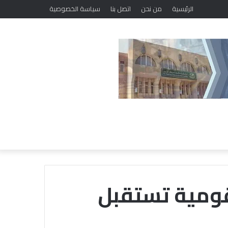
ضمن فعاليات مبادرة «حياتك أمانة.. فلا تهلكها».. «خريجي الأزهر» ببني سويف يطلق برنامجًا لتعديل السلوك وتصحيح المفاهيم
الرئيسية
من نحن
اتصل بنا
سياسة الخصوصية
لقومية تستقبل
معهد
الفلك: