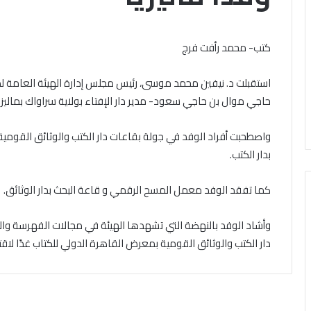
ة»
كيفية
الاحتفال
بذكرى
كتب- محمد رأفت فرج
ق
المولد
الأحد, 9 أغسطس 2026
النبوي
قافة «زاد العزة» الـ 252 تنطلق
استقبلت د. نيفين محمد موسى، رئيس مجلس إدارة الهيئة العامة لدار ا
الأحد, 9 أغسطس 2026
الشريف
بأكثر من 4226 طنًا من المساعدات
«الإفتاء» توضح كيف
حاجي موال بن حاجي سعود- مدير دار الإفتاء بولاية سراواك بماليزيا
إنسانية إلى قطاع غزة
بذكرى المولد النب
واصطحبت أفراد الوفد في جولة بقاعات دار الكتب والوثائق القو
اعدات
بدار الكتب.
انية
كما تفقد الوفد معمل المسح الرقمي و قاعة البحث بدار الوثائق.
وأشاد الوفد بالنهضة التي تشهدها الهيئة في مجالات الفهرسة والرق
دار الكتب والوثائق القومية بمعرض القاهرة الدولي للكتاب غدًا لاقتن