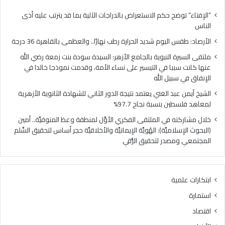
كان
سببا
“الإفتاء” توضح حكم الاستعراض بالدراجات الآلية بما قد يترتب عليه أذى
في
الناس
التي
الأرصاد: طقس اليوم شديد الحرارة رطب نهارًا.. والعظمى بالقاهرة 36 درجة
على
نسا
ملتقى السيرة النبوية بالجامع الأزهر: السيدة سودة بنت زمعة رضي الله
الأم
عنها كانت سببا في التيسير على نساء الأمة، وقدمت نموذجا خالدا في
وق
الإنفاق في سبيل الله
نمو
الشيخ أيمن عبد الغني يعتمد نتيجة الدور الثاني للشهادة الثانوية الأزهرية
خالد
لمعاهد فلسطين بنسبة نجاح 97.7%
في
الإن
خلال مشاركته في الملتقى الفكري الأوَّل لمنطقة وعظ المنوفيَّة.. أمين
في
(البحوث الإسلاميَّة): الهُويَّة الإيمانيَّة والأخلاقيَّة حجر أساس لتحقيق السِّلم
سبي
المجتمعي ومصدر لتحقيق الرُّقي
الله
ابتكارات علمية
استمارة
اقتصاد