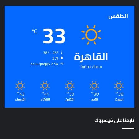
الطقس
33
℃
القاهرة
38º - 28º
33%
2.54 كيلومتر/ساعة
سماء صافية
43
41
39
38
38
℃
℃
℃
℃
℃
السبت
الأحد
الأثنين
الثلاثاء
الأربعاء
تابعنا على فيسبوك