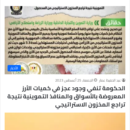
ب
ن
ا
ء
ا
ل
إ
ن
س
ا
ن
الأخبار
و
ح
عبد الحفيظ عمار
الجمعة, 25 أغسطس 2023
ب
الحكومة تنفي وجود عجز في كميات الأرز
ا
ل
المعروضة بالأسواق والمنافذ التموينية نتيجة
و
تراجع المخزون الاستراتيجي
ط
ن