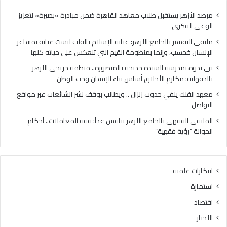
ا
ي
ل
ح
مرصد الأزهر يستقبل طلاب معاهد القاهرة ضمن مبادرة «بصيرة» لتعزيز
س
د
الوعي الفكري
ي
و
ملتقى التفسير بالجامع الأزهر: عناية الإسلام بالقلب ليست عناية بمشاعر
د
ث
الإنسان فحسب، وإنما بمنظومة القيم التي تنعكس على حياته كلها
ة
ز
خ
ل
في ندوة بمدرسة السيدة خديجة بالمنصورة.. منظمة خريجي الأزهر
د
ز
بالدقهلية: مكارم الأخلاق أساس بناء الإنسان وحب الوطن
ي
ا
معهد الفلك ينفي حدوث زلزال .. ويطالب بوقف نشر الشائعات عبر مواقع
ج
ل
التواصل
ة
.
ب
.
الملتقى الفقهي بالجامع الأزهر يناقش غداً: فقه المعاملات.. أحكام
ا
و
الحوالة “رؤية فقهية”
ل
ي
م
ط
ن
ا
ابتكارات علمية
ص
ل
و
ب
استمارة
ر
ب
اقتصاد
ة
و
.
ق
الأخبار
.
ف