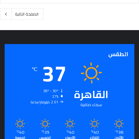
الصفحة التالية
الطقس
37
℃
القاهرة
38º - 30º
27%
2.61 كيلومتر/ساعة
سماء صافية
40
39
40
40
38
℃
℃
℃
℃
℃
الأثنين
الثلاثاء
الأربعاء
الخميس
الجمعة