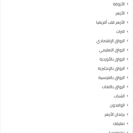
الأروقة
م
ن
ن
ش
الأزهر
ظ
ر
الأزهر قلب أفريقيا
م
ا
ة
ل
التراث
خ
ش
الرواق الإقتصادي
ر
ا
ي
ئ
الرواق التعليمي
ج
ع
الرواق بالأوردية
ي
ا
ا
الرواق بالإنجليزية
ت
ل
ع
الرواق بالفرنسية
أ
ب
الرواق باللغات
ز
ر
ه
م
الشباب
ر
و
الوافدون
ب
ا
ا
ق
برلمان الأزهر
ل
ع
تعليقك
د
ا
ق
ل
تكنولوجيا