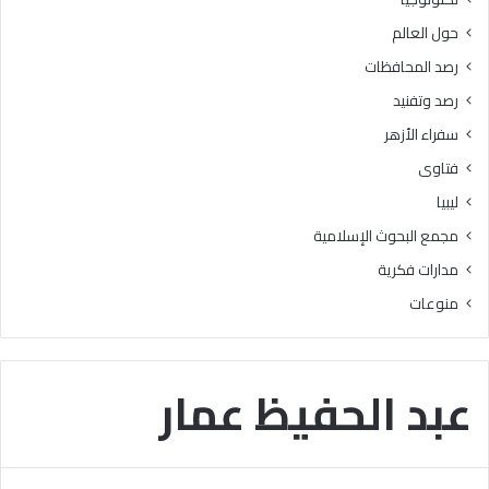
ه
ت
حول العالم
ل
و
ي
ا
رصد المحافظات
ة
ص
رصد وتفنيد
:
ل
م
سفراء الأزهر
ك
فتاوى
ا
ر
ليبيا
م
مجمع البحوث الإسلامية
ا
ل
مدارات فكرية
أ
منوعات
خ
ل
ا
ق
عبد الحفيظ عمار
أ
س
ا
س