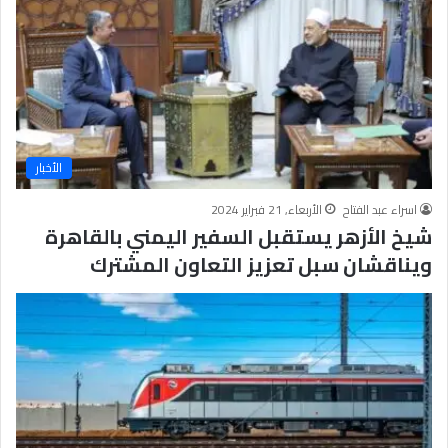
ج
ر
أ
س
ا
س
ل
ت
الأخبار
ح
ق
اسراء عبد الفتاح
الأربعاء, 21 فبراير 2024
ي
شيخ الأزهر يستقبل السفير اليمني بالقاهرة
ق
ويناقشان سبل تعزيز التعاون المشترك
ا
ل
سِّ
ل
م
ا
ل
م
ج