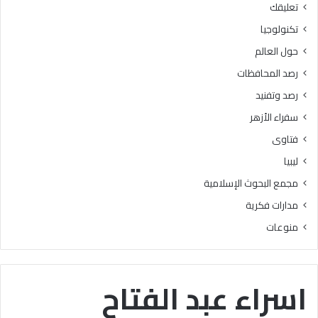
تعليقك
ا
ل
ل
و
تكنولوجيا
ب
ا
حول العالم
ح
ل
و
ش
رصد المحافظات
ث
ر
رصد وتفنيد
ا
و
ل
ط
سفراء الأزهر
إ
ا
فتاوى
س
ل
ل
ك
ليبيا
ا
ا
مجمع البحوث الإسلامية
م
م
يَّ
ل
مدارات فكرية
ة
ة
منوعات
)
:
ا
ل
اسراء عبد الفتاح
هُ
و