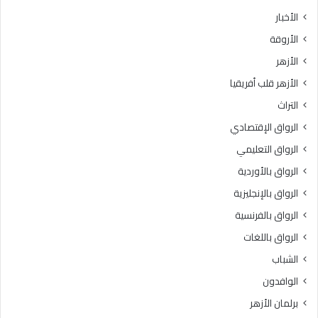
ط
7
الأخبار
ق
.
الأروقة
ة
.
و
ا
الأزهر
ع
ل
الأزهر قلب أفريقيا
ظ
م
ا
و
التراث
ل
ا
الرواق الإقتصادي
م
ع
ن
ي
الرواق التعليمي
و
د
الرواق بالأوردية
ف
و
يَّ
الرواق بالإنجليزية
ط
ة
ر
الرواق بالفرنسية
.
ق
الرواق باللغات
.
ا
أ
ل
الشباب
م
ت
الوافدون
ي
س
ن
ج
برلمان الأزهر
(
ي