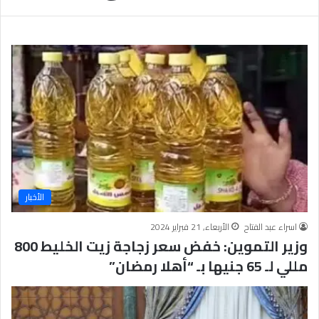
يَّ
ة
ا
ل
إ
ي
م
ا
ن
يَّ
ة
و
ا
الأخبار
ل
أ
اسراء عبد الفتاح
الأربعاء, 21 فبراير 2024
خ
وزير التموين: خفض سعر زجاجة زيت الخليط 800
ل
ا
مللي لـ 65 جنيها بـ “أهلا رمضان”
ق
يَّ
ة
ح