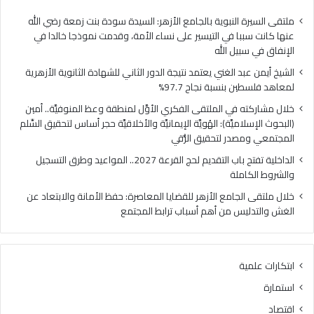
ي
ب
ا
ا
ملتقى السيرة النبوية بالجامع الأزهر: السيدة سودة بنت زمعة رضي الله
ل
ب
عنها كانت سببا في التيسير على نساء الأمة، وقدمت نموذجا خالدا في
م
ا
الإنفاق في سبيل الله
ل
ل
الشيخ أيمن عبد الغني يعتمد نتيجة الدور الثاني للشهادة الثانوية الأزهرية
ت
ت
لمعاهد فلسطين بنسبة نجاح 97.7%
ق
ق
ى
د
خلال مشاركته في الملتقى الفكري الأوَّل لمنطقة وعظ المنوفيَّة.. أمين
ا
ي
(البحوث الإسلاميَّة): الهُويَّة الإيمانيَّة والأخلاقيَّة حجر أساس لتحقيق السِّلم
ل
م
المجتمعي ومصدر لتحقيق الرُّقي
ف
ل
الداخلية تفتح باب التقديم لحج القرعة 2027.. المواعيد وطرق التسجيل
ك
ح
والشروط الكاملة
ر
ج
ي
ا
خلال ملتقى الجامع الأزهر للقضايا المعاصرة: حفظ الأمانة والابتعاد عن
ا
ل
الغش والتدليس من أهم أسباب ترابط المجتمع
ل
ق
أ
ر
وَّ
ع
ابتكارات علمية
ل
ة
ل
2
استمارة
م
0
اقتصاد
ن
2