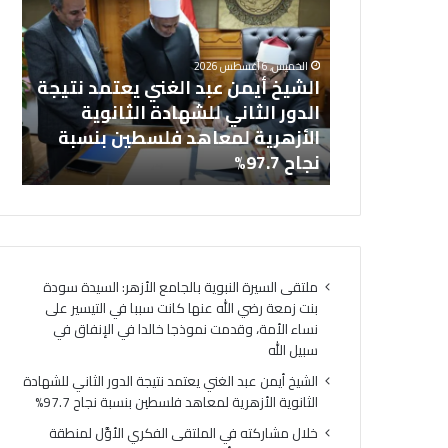
ش
ا
خل
ي
ل
بالجامع
ال
خ
م
الخميس, 6 أغسطس 2026
أ
ش
نت زمعة رضي
الشيخ أيمن عبد الغني يعتمد نتيجة
(ا
ي
ا
 التيسير على
الدور الثاني للشهادة الثانوية
ال
م
ر
ذجا خالدا
الأزهرية لمعاهد فلسطين بنسبة
لت
ن
ك
ه
نجاح 97.7%
لت
ع
ت
ب
ه
د
ف
ا
ي
ل
ا
غ
ل
ملتقى السيرة النبوية بالجامع الأزهر: السيدة سودة
ن
م
بنت زمعة رضي الله عنها كانت سببا في التيسير على
ي
ل
نساء الأمة، وقدمت نموذجا خالدا في الإنفاق في
ي
ت
سبيل الله
ع
ق
ت
ى
الشيخ أيمن عبد الغني يعتمد نتيجة الدور الثاني للشهادة
م
ا
الثانوية الأزهرية لمعاهد فلسطين بنسبة نجاح 97.7%
د
ل
خلال مشاركته في الملتقى الفكري الأوَّل لمنطقة
ن
ف