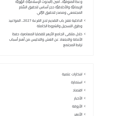
وعظ المنوفيَّة.. أمين (البحوث الإسلاميَّة): الهُويَّة
ت
ك
الإيمانيَّة والأخلاقيَّة حجر أساس لتحقيق السِّلم
ي
ر
المجتمعي ومصدر لتحقيق الرُّقي
ج
ي
ة
ا
الداخلية تفتح باب التقديم لحج القرعة 2027.. المواعيد
ا
ل
وطرق التسجيل والشروط الكاملة
ل
أ
خلال ملتقى الجامع الأزهر للقضايا المعاصرة: حفظ
د
وَّ
الأمانة والابتعاد عن الغش والتدليس من أهم أسباب
و
ل
ترابط المجتمع
ر
ل
ا
م
ل
ن
ث
ط
ا
ق
ن
ة
ابتكارات علمية
ي
و
استمارة
ل
ع
ل
ظ
اقتصاد
ش
ا
الأخبار
ه
ل
ا
الأروقة
م
د
ن
الأزهر