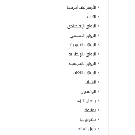
ة
و
الأزهر قلب أفريقيا
ا
ف
ل
يَّ
التراث
ث
ة
الرواق الإقتصادي
ا
.
ن
.
الرواق التعليمي
و
أ
الرواق بالأوردية
ي
م
ة
ي
الرواق بالإنجليزية
ا
ن
الرواق بالفرنسية
ل
(
أ
ا
الرواق باللغات
ز
ل
الشباب
ه
ب
ر
ح
الوافدون
ي
و
برلمان الأزهر
ة
ث
ل
ا
تعليقك
م
ل
تكنولوجيا
ع
إ
ا
س
حول العالم
ه
ل